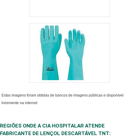
nossos canais para
um atendimento
personalizado para
venda de óleo para
compressor. Nosso
time conta com
equipe eficiente que
estão esperando seu
contato para tirar
todas as suas
dúvidas e melhor
atender.
Estas imagens foram obtidas de bancos de imagens públicas e disponível
livremente na internet
REGIÕES ONDE A CIA HOSPITALAR ATENDE
FABRICANTE DE LENÇOL DESCARTÁVEL TNT: