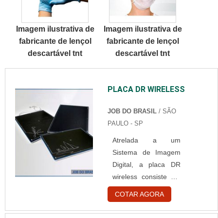
tema é touca
capote hospitalar
descartável pacote
descartável e campo
Imagem ilustrativa de
Imagem ilustrativa de
com 100 unidades,
...
fabricante de lençol
fabricante de lençol
com a Best Fabril
descartável tnt
descartável tnt
encontramos
assertividade com
pagamento
PLACA DR WIRELESS
acessível.DETALHES
SOBRE TOUCA
JOB DO BRASIL
/ SÃO
DESCARTÁVEL
PAULO - SP
PACOTE COM 100
UNIDADESA Best
Atrelada a um
Fabril objetiva seus
Sistema de Imagem
reforços em criar
Digital, a placa DR
para cada cliente
wireless consiste em
um...
uma das peças mais
COTAR AGORA
modernas e
funcionais a