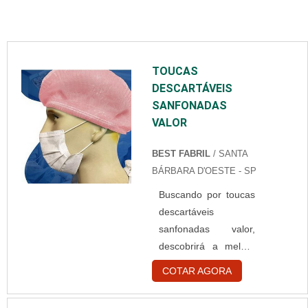
TOUCAS
DESCARTÁVEIS
SANFONADAS
VALOR
BEST FABRIL
/ SANTA
BÁRBARA D'OESTE - SP
Buscando por toucas
descartáveis
sanfonadas valor,
descobrirá a melhor
empresa do
COTAR AGORA
segmento.
Elaborando um