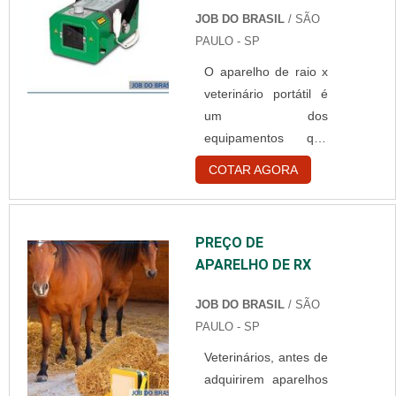
procedimentos
JOB DO BRASIL
/ SÃO
radiológicos. Onde
PAULO - SP
encontrar O Aparelho
O aparelho de raio x
de raio é um
veterinário portátil é
equipamento
um dos
vastamente utilizado
equipamentos que
em diversos
mais possuem
ambientes de
COTAR AGORA
qualidade nos
atendimento médico
serviços que
veterinário, entre
desenvolve. Isso
eles: Emergências;
PREÇO DE
porque, como o
Hospitais; Clínicas.
APARELHO DE RX
próprio nome sugere,
Existem dois tipos de
são fáceis de serem
equipamentos de
JOB DO BRASIL
/ SÃO
transportados para
raio-x ....
PAULO - SP
locais diferentes.
Veterinários, antes de
Dessa forma, evita
adquirirem aparelhos
que os animais