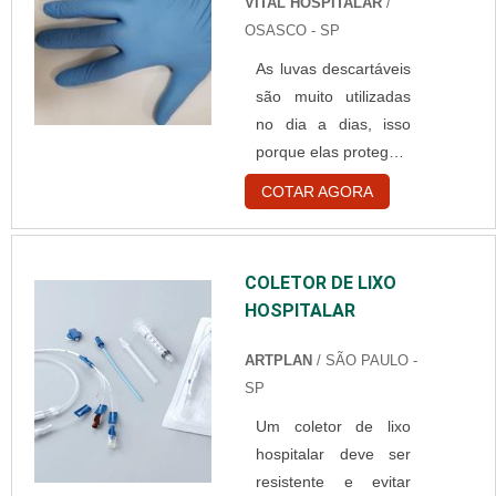
VITAL HOSPITALAR
/
possui sistemas
OSASCO - SP
independentes. Esses
As luvas descartáveis
sistemas são:
são muito utilizadas
Controle de tempo;
no dia a dias, isso
Tensão; E corrente.
porque elas protegem
Funcionamento do
as pessoas durante o
raio x de alta
COTAR AGORA
manuseio de
frequência A corrente
produtos e resíduos
do equipamento de
que contém risco de
raio x com alta
COLETOR DE LIXO
contaminação. Elas
frequência é a
HOSPITALAR
são essenciais dentro
corrente que é
de um ambiente
gerada no filamento
ARTPLAN
/ SÃO PAULO -
hospitalar. Elas
da ampol....
SP
podem ser
Um coletor de lixo
encontradas nos
hospitalar deve ser
seguintes materiais:
resistente e evitar
Nitrilica; Látex; Vinil.