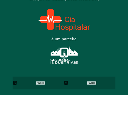
é um parceiro
W3C
W3C