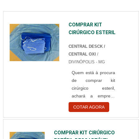
COMPRAR KIT
CIRÚRGICO ESTERIL
CENTRAL DESCK /
CENTRAL OXI
/
DIVINÓPOLIS - MG
Quem está à procura
de comprar kit
cirúrgico esteril,
achará a empresa
ideal para seu
COTAR AGORA
negócio. Solicitando
uma cotação por
meio do maior
COMPRAR KIT CIRÚRGICO
marketplace da