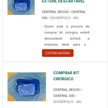
ESTÉRIL DESCARTÁVEL
américa latina e
encontrando a melhor
CENTRAL DESCK / CENTRAL
referência em
OXI
/ DIVINÓPOLIS - MG
qualidade do
Quem está à procura de
mercado.ALGUNS
comprar kit cirúrgico estéril
DETALHES SOBRE
descartável, achará a
COMPRAR KIT
empresa ideal para seu
CIRÚRGICO
negócio. Realizando uma
ESTERILQuem está a
COTAR AGORA
cotação na vitrine que se
procura de comprar
chama Soluções Industriais e
kit cirúrgico esteril em
encontrando a maior
uma empresa
COMPRAR KIT
referência no mercado em
comprometida com
CIRÚRGICO
seu próprio segmento.
os serviços, depara
Quando o tema é comprar kit
com a Central OXI.
CENTRAL DESCK /
cirúrgico estéril descartável,
Com grande
CENTRAL OXI
/
com a Central OXI atingirá
expressão de
DIVINÓPOLIS - MG
rastreabilidade com
mercado quando o