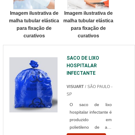
DETALHES
para cada cliente
Imagem ilustrativa de
Imagem ilustrativa de
INTERESSANTES
um...
malha tubular elástica
malha tubular elástica
SOBRE TOUCA
para fixação de
para fixação de
BRANCA
curativos
curativos
DESCARTÁVELQuem
está à procura de
touca branca
SACO DE LIXO
descartável em uma
HOSPITALAR
empresa
INFECTANTE
comprometida com
seus serviços,
VISUART
/ SÃO PAULO -
consegue encontrar o
SP
site da Best Fabril. É
possível encontrar
O saco de lixo
capote hospitalar
hospitalar infectante é
descartável e gorr...
produzido em
polietileno de alta
densidade (PEAD),