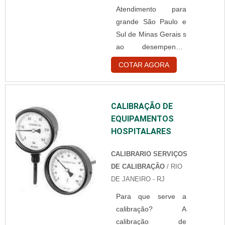
Atendimento para
especiais, como é o
grande São Paulo e
caso de hospitais e
Sul de Minas Gerais s
clínicas médicas. O
ao desempenhar
chiller hospitalar,
suas funções, é
especificamente
COTAR AGORA
fundamental que
elaborado para
assistência técnica de
atender aos
aparelhos clínicos
processos de
CALIBRAÇÃO DE
seja sinalizada e,
ressonância de
EQUIPAMENTOS
desse modo, pode
hospitais e centros
HOSPITALARES
realizar as avaliações
médicos, a....
pertinentes que os
CALIBRARIO SERVIÇOS
aparelhos necessitam
DE CALIBRAÇÃO
/ RIO
para voltar a operar
DE JANEIRO - RJ
corretamente,
Para que serve a
fornecendo
calibração? A
diagnósticos eficazes
calibração de
para todos os