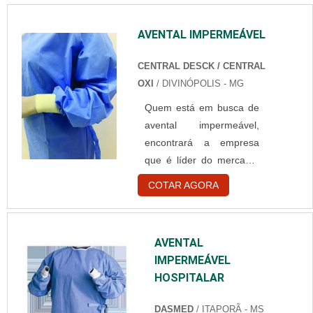
AVENTAL IMPERMEÁVEL
CENTRAL DESCK / CENTRAL
OXI
/ DIVINÓPOLIS - MG
Quem está em busca de
avental impermeável,
encontrará a empresa
que é líder do mercado.
Elaborando um
COTAR AGORA
orçamento detalhado no
portal Soluções
Industriais e achando a
AVENTAL
líder do
IMPERMEÁVEL
segmento.DIFERENCIAIS
HOSPITALAR
IMPORTANTES DE
AVENTAL
DASMED
/ ITAPORÃ - MS