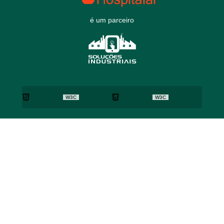
é um parceiro
W3C
W3C