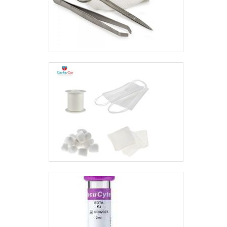
estéril.É reconhecida
por ser uma empresa
comprometida com
seus serviços e uma
empresa inovadora,
conquistas adquiridas
porque investiu em uma
estrutura que hoje
conta com escritório de
alta qualidade onde são
realizadas as atividades
e biblioteca técnica de
apoio. Todos esses
fatores, agregados a
uma equipe
multidisciplinar de
consultores associados
e profissionais