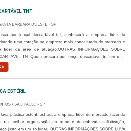
CARTÁVEL TNT
SANTA BÁRBARA D'OESTE - SP
sca por lençol descartável tnt, conhecerá a empresa líder do
icitando uma cotação na empresa mais conceituada do mercado e
 a líder da área de atuação.OUTRAS INFORMAÇÕES SOBRE
RTÁVEL TNTQuem procura por lençol descartável tnt em uma
dora, descobre o site da Best Fabril. Empresa especializada em
RA
tável tnt para maca e gorro odontológico descartável, oferecendo
hor opção para o cliente final.Sem trocar o foco sobre lençol
nt, na essência da empresa, a mesma deve prezar pelos produtos e
CA ESTÉRIL
ótima qualidade e excelente custo-benefício, pequenos detalhes,
e valia para saber a procedência e seriedade da empresa.É
ENTOS
/ SÃO PAULO - SP
embrar que o produto deve sempre ser adquirido com empresas
luva plástica estéril, achará a empresa líder do mercado fazendo
s no segmento. Esse tipo de cuidado ajuda a garantir a qualidade e
 na melhor organização do ramo e descobrindo sofisticação,
os materiais, além de evitar prejuízos com substituições frequentes
preço justo em um só lugar. OUTRAS INFORMAÇÕES SOBRE LUVA
que não cumprem com suas funções adequadamente. Assim, é