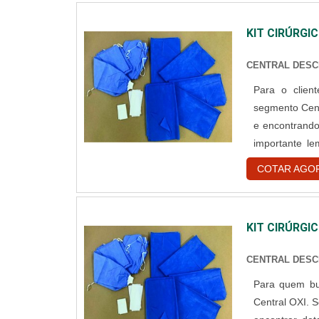
KIT CIRÚRGI
CENTRAL DESC
Para o client
segmento Centr
e encontrando
importante l
especializada
COTAR AGO
durabilidade d
de prod
adequadam
KIT CIRÚRGI
DENTISTASe 
responsável, 
CENTRAL DESC
focado em pre
Para quem bus
kits cirúrgic
Central OXI. S
fidelização d