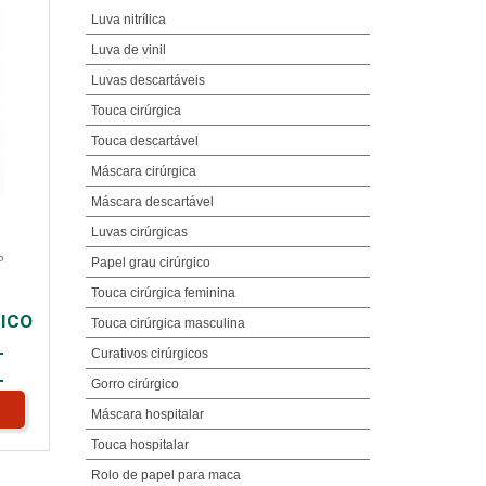
Luva nitrílica
Luva de vinil
Luvas descartáveis
Touca cirúrgica
Touca descartável
Máscara cirúrgica
Máscara descartável
Luvas cirúrgicas
P
Papel grau cirúrgico
Touca cirúrgica feminina
ICO
Touca cirúrgica masculina
L
Curativos cirúrgicos
L
Gorro cirúrgico
Máscara hospitalar
Touca hospitalar
Rolo de papel para maca