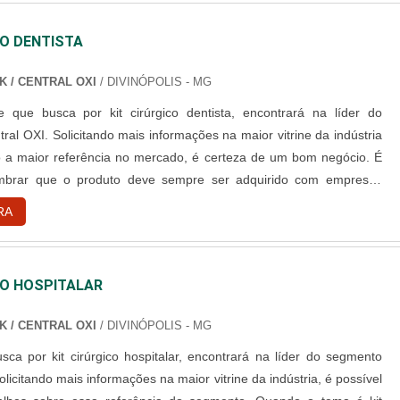
CO DENTISTA
K / CENTRAL OXI
/ DIVINÓPOLIS - MG
e que busca por kit cirúrgico dentista, encontrará na líder do
al OXI. Solicitando mais informações na maior vitrine da indústria
 a maior referência no mercado, é certeza de um bom negócio. É
embrar que o produto deve sempre ser adquirido com empresas
s no segmento. Esse tipo de cuidado ajuda a garantir a qualidade e
RA
os materiais, além de evitar prejuízos com substituições frequentes
utos que não cumprem com suas funções
ente.DIFERENCIAIS IMPORTANTES DE KIT CIRÚRGICO
CO HOSPITALAR
alguém pesquisar kit cirúrgico dentista em uma empresa
consegue encontrar o site da Central OXI. Com grande know-how
K / CENTRAL OXI
/ DIVINÓPOLIS - MG
stação de serviço em esterilização a óxido de etileno e venda de
ca por kit cirúrgico hospitalar, encontrará na líder do segmento
os esterilizados, a empresa visa sempre a qualidade final para a
olicitando mais informações na maior vitrine da indústria, é possível
o cliente.Não obstante, quando falamos em kit cirúrgico dentista,