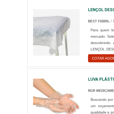
clientes.
LENÇOL DES
BEST FABRIL
/ 
Para quem bu
mercado. Sol
descobrindo
LENÇOL DESCA
empresa inova
COTAR AGO
lençol descar
sempre a mel
descartável t
LUVA PLÁSTI
serviços com 
mas de grand
RGR MEDICAM
importante l
Buscando por 
especializada
um orçamento
durabilidade d
qualidade e 
de produtos 