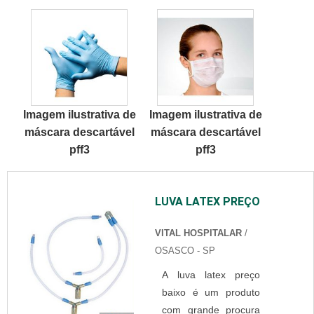
cotação na empresa
mais conceituada do
mercado e
descobrindo a líder
da área de
atuação.UM POUCO
Imagem ilustrativa de
Imagem ilustrativa de
MAIS SOBRE
máscara descartável
máscara descartável
MÁSCARA
pff3
pff3
DESCARTÁVEL
TRIPLA COM
ELÁSTICOQuem
LUVA LATEX PREÇO
busca por máscara
descartável tripla com
VITAL HOSPITALAR
/
elástico em uma
OSASCO - SP
empresa que preza
pela segurança,
A luva latex preço
descobre o site da
baixo é um produto
Best Fabril. Empresa
com grande procura