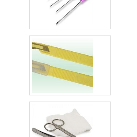
equipe multidisciplinar
de consultores
associados e
profissionais
certificados,
garantem o sucesso
de cada cliente de
ponta a ponta.
Aproveite a visita
para acessar o nosso
site e saber mais
sobre a empresa,
nossos serviços e
produtos. Se preferir,
entre em contato com
um dos nossos
consultores e solicite