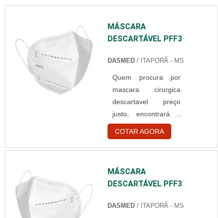
MÁSCARA
DESCARTÁVEL PFF3
DASMED
/ ITAPORÃ - MS
Quem procura por
mascara cirurgica
descartavel preço
justo, encontrará a
melhor empresa do
COTAR AGORA
ramo empresarial.
Fazendo um
orçamento na melhor
MÁSCARA
empresa do
DESCARTÁVEL PFF3
segmento e
descobrindo a melhor
DASMED
/ ITAPORÃ - MS
referência em