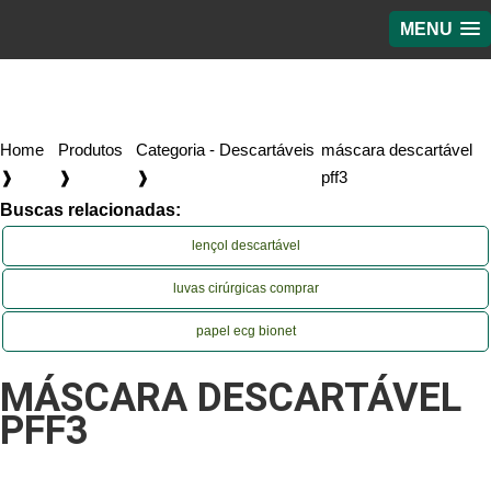
MENU
Home
Produtos
Categoria - Descartáveis
máscara descartável
❱
❱
❱
pff3
Buscas relacionadas:
lençol descartável
luvas cirúrgicas comprar
papel ecg bionet
MÁSCARA DESCARTÁVEL
PFF3