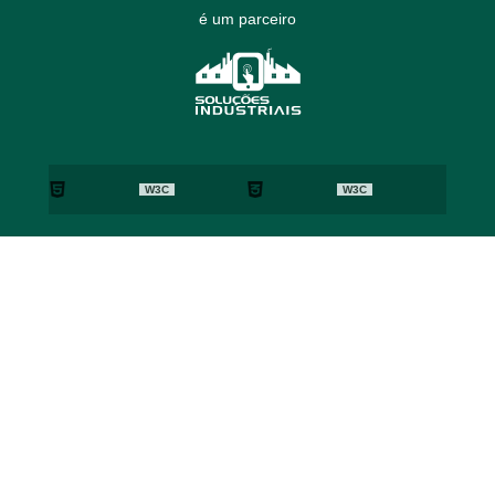
é um parceiro
W3C
W3C