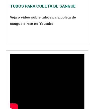
além de estar
TUBOS PARA COLETA DE SANGUE
presente na sala de
cirurgia para limpeza
Veja o vídeo sobre tubos para coleta de
de secreções e
sangue direto no Youtube
estancamento de
sangue, evitando
assim hemor....