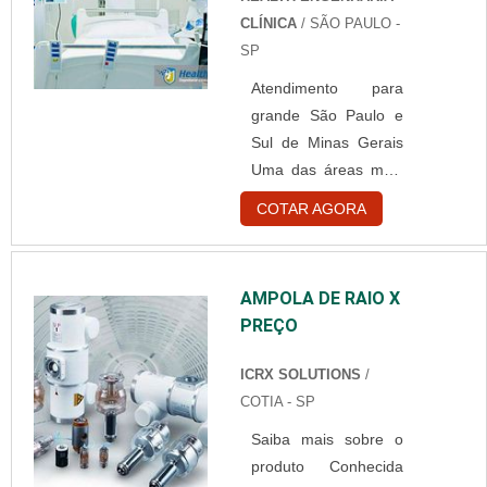
hoje em dia é o
CLÍNICA
/ SÃO PAULO -
aparelho digital. Este
SP
pode oferecer
Atendimento para
vantagens para
grande São Paulo e
todos. O veterinário
Sul de Minas Gerais
responsável pelo
Uma das áreas mais
exame, o dono do
importantes é a área
animal, e o próprio
COTAR AGORA
da saúde. E as
animal que poderá
empresas de
receber um
engenharia clínica
diagnóstico mais
AMPOLA DE RAIO X
hospitalar possuem
qualificado e ser
PREÇO
um grande papel
tratado de ma....
nessa área, pois
ICRX SOLUTIONS
/
podem oferecer
COTIA - SP
produtos e serviços
Saiba mais sobre o
para
produto Conhecida
estabelecimentos