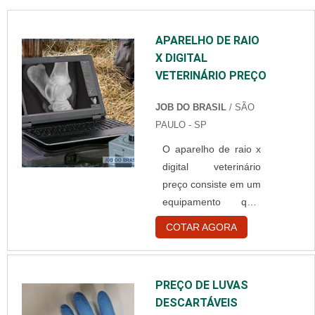
BRANCA
DESCARTÁVELQuem
APARELHO DE RAIO
está à procura de
X DIGITAL
touca branca
VETERINÁRIO PREÇO
descartável em uma
empresa
JOB DO BRASIL
/ SÃO
comprometida com
PAULO - SP
seus serviços,
consegue encontrar o
O aparelho de raio x
site da Best Fabril. É
digital veterinário
possível encontrar
preço consiste em um
capote hospitalar
equipamento que,
descartável e gorr...
conforme a sua
COTAR AGORA
própria nomenclatura
pressupõe, é voltado
para a promoção de
PREÇO DE LUVAS
imagens médicas de
DESCARTÁVEIS
alta definição. Além