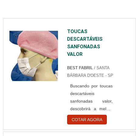
TOUCAS
DESCARTÁVEIS
SANFONADAS
VALOR
BEST FABRIL
/ SANTA
BÁRBARA D'OESTE - SP
Buscando por toucas
descartáveis
sanfonadas valor,
descobrirá a melhor
empresa do
COTAR AGORA
segmento.
Elaborando um