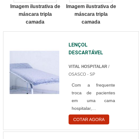
produtos.DETALHES
Imagem ilustrativa de
Imagem ilustrativa de
SOBRE MÁSCARA
máscara tripla
máscara tripla
TRIPLAHá muitas
camada
camada
maneiras eficientes
de demo...
LENÇOL
DESCARTÁVEL
VITAL HOSPITALAR
/
OSASCO - SP
Com a frequente
troca de pacientes
em uma cama
hospitalar, é
importante que seja
COTAR AGORA
sempre utilizado um
lençol descartável