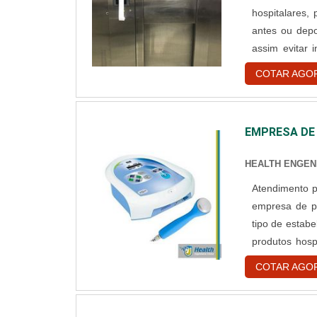
hospitalares,
antes ou depo
assim evitar 
instalado de
COTAR AGO
organizações q
EMPRESA DE
HEALTH ENGEN
Atendimento para 
empresa de pr
tipo de estab
produtos hosp
estabelecimen
COTAR AGO
hospitalares, 