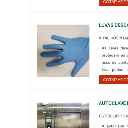
COTAR AGO
está sendo est
LUVAS DESC
VITAL HOSPITA
As luvas desc
protegem as 
risco de cont
Elas podem ser enc
Diferenciaçã
COTAR AGO
entanto a luva
AUTOCLAVE 
ESTERILAV
/ S
A autoclave h