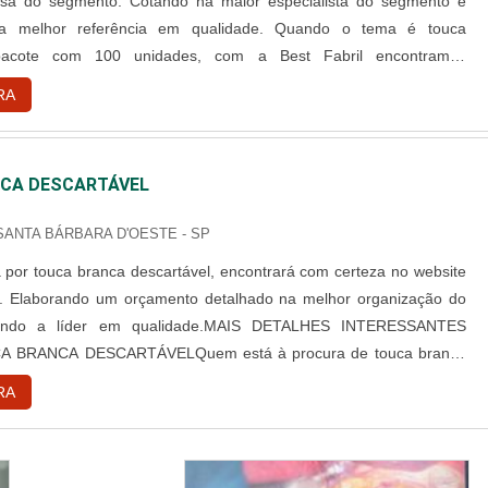
sa do segmento. Cotando na maior especialista do segmento e
 a melhor referência em qualidade. Quando o tema é touca
 pacote com 100 unidades, com a Best Fabril encontramos
ade com pagamento acessível.DETALHES SOBRE TOUCA
RA
L PACOTE COM 100 UNIDADESA Best Fabril objetiva seus
iar para cada cliente um...
CA DESCARTÁVEL
 SANTA BÁRBARA D'OESTE - SP
por touca branca descartável, encontrará com certeza no website
l. Elaborando um orçamento detalhado na melhor organização do
ndo a líder em qualidade.MAIS DETALHES INTERESSANTES
 BRANCA DESCARTÁVELQuem está à procura de touca branca
 em uma empresa comprometida com seus serviços, consegue
RA
te da Best Fabril. É possível encontrar capote hospitalar descartável