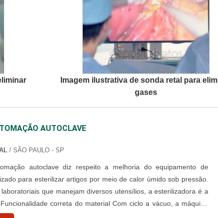
eliminar
Imagem ilustrativa de sonda retal para elim
gases
UTOMAÇÃO AUTOCLAVE
AL
/ SÃO PAULO - SP
tomação autoclave diz respeito a melhoria do equipamento de
ilizado para esterilizar artigos por meio de calor úmido sob pressão.
aboratoriais que manejam diversos utensílios, a esterilizadora é a
 Funcionalidade correta do material Com ciclo a vácuo, a máquina
assegura que o vapor de peróxido de hidrogênio cubra tudo que