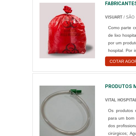
FABRICANTES
VISUART
/ SÃO 
Como parte cr
de lixo hospi
por um produt
hospital. Por
de mercado e 
COTAR AGO
bom serviço Ao
PRODUTOS M
VITAL HOSPITA
Os produtos 
para um bom f
dos profissionais 
cirúrgicos; Ag