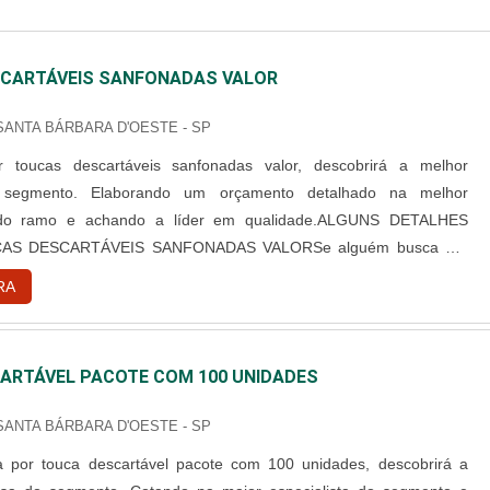
CARTÁVEIS SANFONADAS VALOR
 SANTA BÁRBARA D'OESTE - SP
 toucas descartáveis sanfonadas valor, descobrirá a melhor
segmento. Elaborando um orçamento detalhado na melhor
 do ramo e achando a líder em qualidade.ALGUNS DETALHES
AS DESCARTÁVEIS SANFONADAS VALORSe alguém busca por
rtáveis sanfonadas valor em uma empresa responsável, consegue
RA
site da Best Fabril. Com grande know-how focado em capote
cartável e campo ...
ARTÁVEL PACOTE COM 100 UNIDADES
 SANTA BÁRBARA D'OESTE - SP
 por touca descartável pacote com 100 unidades, descobrirá a