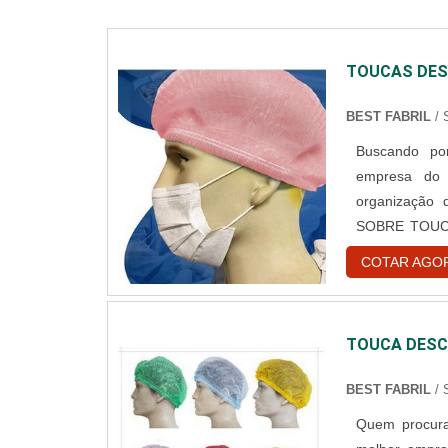
TOUCAS DES
BEST FABRIL
/
Buscando por
empresa do 
organização
SOBRE TOUC
toucas desca
COTAR AGO
encontrar o 
hospitalar des
TOUCA DESC
BEST FABRIL
/
Quem procura