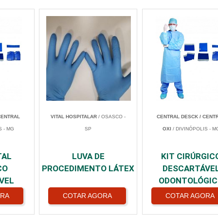
CENTRAL
VITAL HOSPITALAR
/ OSASCO -
CENTRAL DESCK / CENT
S - MG
SP
OXI
/ DIVINÓPOLIS - M
TAL
LUVA DE
KIT CIRÚRGIC
CO
PROCEDIMENTO LÁTEX
DESCARTÁVE
VEL
ODONTOLÓGIC
ORA
COTAR AGORA
COTAR AGORA