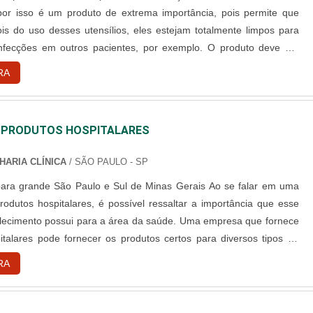
 por isso é um produto de extrema importância, pois permite que
is do uso desses utensílios, eles estejam totalmente limpos para
infecções em outros pacientes, por exemplo. O produto deve ser
 acordo com as recomendações técnicas estabelecidas pelas
RA
ue fabricam esses produtos, um detalhe muito importante, j....
 PRODUTOS HOSPITALARES
HARIA CLÍNICA
/ SÃO PAULO - SP
grande São Paulo e Sul de Minas Gerais Ao se falar em uma
odutos hospitalares, é possível ressaltar a importância que esse
elecimento possui para a área da saúde. Uma empresa que fornece
italares pode fornecer os produtos certos para diversos tipos de
tos da área da saúde, por exemplo, laboratórios médicos, clínicas
RA
entre outros. Principais aparelhos da empresa O ....