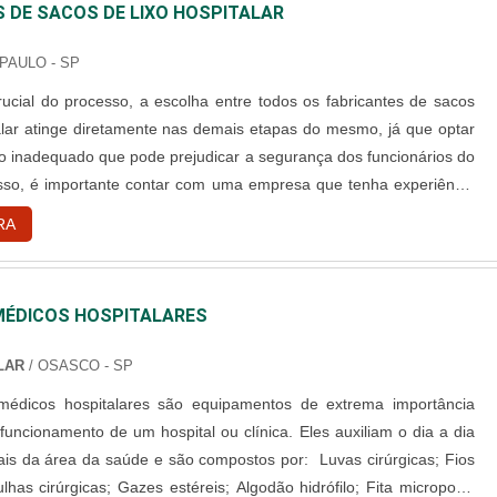
 DE SACOS DE LIXO HOSPITALAR
PAULO - SP
ucial do processo, a escolha entre todos os fabricantes de sacos
talar atinge diretamente nas demais etapas do mesmo, já que optar
o inadequado que pode prejudicar a segurança dos funcionários do
 isso, é importante contar com uma empresa que tenha experiência
que haja de acordo com as regras exigidas. Diferenciais de um
RA
 escolher fabricantes de sacos é fundamental es....
ÉDICOS HOSPITALARES
LAR
/ OSASCO - SP
médicos hospitalares são equipamentos de extrema importância
uncionamento de um hospital ou clínica. Eles auxiliam o dia a dia
da área da saúde e são compostos por: Luvas cirúrgicas; Fios
ulhas cirúrgicas; Gazes estéreis; Algodão hidrófilo; Fita micropore;