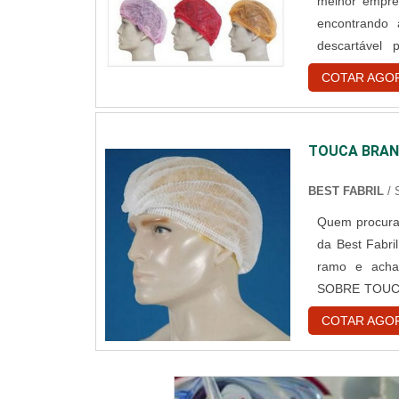
melhor empre
encontrando
descartável
assertivid
COTAR AGO
DESCARTÁVE
reforços em cr
TOUCA BRAN
BEST FABRIL
/
Quem procura 
da Best Fabri
ramo e acha
SOBRE TOUCA
descartável
COTAR AGO
encontrar o si
e gorr...