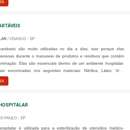
RA
erilizado durante o processo, tornando-o mais ....
ARTÁVEIS
LAR
/ OSASCO - SP
artáveis são muito utilizadas no dia a dias, isso porque elas
pessoas durante o manuseio de produtos e resíduos que contém
aminação. Elas são essenciais dentro de um ambiente hospitalar.
ontradas nos seguintes materiais: Nitrilica; Látex; Vinil.
o entre as luvas As luvas possuem a o caráter descartável, no
RA
 de vinil pode ser utilizada, dependendo da finalidade ao ....
HOSPITALAR
ÃO PAULO - SP
ospitalar é utilizada para a esterilização de utensílios médico-