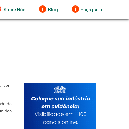
Sobre Nós
Blog
Faça parte
já com
dade do
 um dos