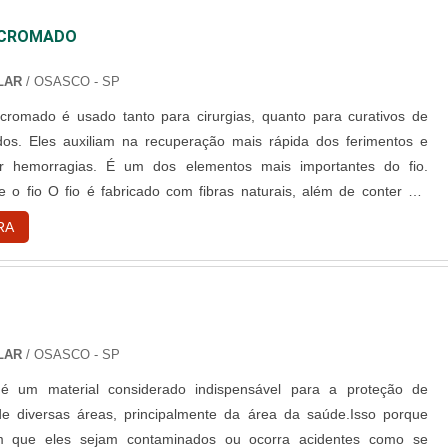
 apontada de forma positiva no segmento pela seriedade e
 CROMADO
garante o sucesso dos clientes de ponta a ponta.
LAR
/ OSASCO - SP
cromado é usado tanto para cirurgias, quanto para curativos de
dos. Eles auxiliam na recuperação mais rápida dos ferimentos e
ar hemorragias. É um dos elementos mais importantes do fio.
e o fio O fio é fabricado com fibras naturais, além de conter um
dade, além de propriedades mecânicas. O fio catgut é fabricado com
RA
parte do intestino dos seguintes tipos de animais: Suínos; Caprin....
LAR
/ OSASCO - SP
 é um material considerado indispensável para a proteção de
 de diversas áreas, principalmente da área da saúde.Isso porque
m que eles sejam contaminados ou ocorra acidentes como se