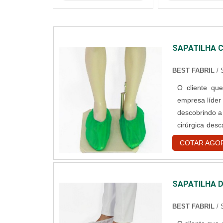
SAPATILHA 
BEST FABRIL
/
O cliente que
empresa líder
descobrindo a
cirúrgica desc
benefício co
COTAR AGO
descartávei
SAPATILHA 
BEST FABRIL
/