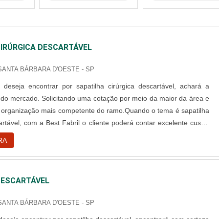
CIRÚRGICA DESCARTÁVEL
 SANTA BÁRBARA D'OESTE - SP
 deseja encontrar por sapatilha cirúrgica descartável, achará a
 do mercado. Solicitando uma cotação por meio da maior da área e
 organização mais competente do ramo.Quando o tema é sapatilha
artável, com a Best Fabril o cliente poderá contar excelente custo-
m melhores soluções para fábricação de produtos cirúrgicos
RA
s.DETALHES SOBRE SAPATILHA CIRÚRGICA DESCARTÁV...
DESCARTÁVEL
 SANTA BÁRBARA D'OESTE - SP