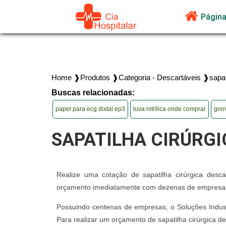
Página 
Home ❱
Produtos ❱
Categoria - Descartáveis ❱
sapat
Buscas relacionadas:
papel para ecg dixtal ep3
luva nitrílica onde comprar
gorr
SAPATILHA CIRÚRG
Realize uma cotação de sapatilha cirúrgica descar
orçamento imediatamente com dezenas de empresas d
Possuindo centenas de empresas, o Soluções Industr
Para realizar um orçamento de sapatilha cirúrgica d