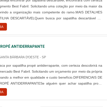
deseja encontrar por sapatilha descartável, encontrará com certeza
egmento Best Fabril. Solicitando uma cotação por meio da maior da
brindo a organização mais competente do ramo.MAIS DETALHES
ILHA DESCARTÁVELQuem busca por sapatilha descartável em
 altamente qualificada, acha o site da Best Fabril. A empresa tem
RA
aventais descartáveis em tnt e propé tnt descartá...
PROPÉ ANTIDERRAPANTE
 SANTA BÁRBARA D'OESTE - SP
ca por sapatilha propé antiderrapante, com certeza descobrirá na
 mercado Best Fabril. Solicitando um orçamento por meio da própria
hando a melhor em qualidade e custo benefício.DIFERENCIAIS DE
ROPÉ ANTIDERRAPANTESe alguém quer achar sapatilha propé
te uma companhia comprometida com seus serviços, encontra na
RA
tuando com aventais descartáveis em tnt e propé tnt de...