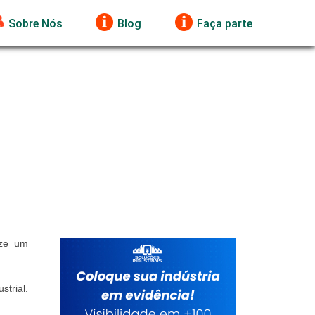
Sobre Nós
Blog
Faça parte
ize um
trial.