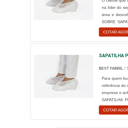
O cliente que 
na líder do s
área e desco
SOBRE SAPAT
uma companhia
COTAR AGO
em seu escopo 
SAPATILHA 
BEST FABRIL
/
Para quem bus
referência do
empresa e ac
SAPATILHA P
antiderrapan
COTAR AGO
Best Fabril. A