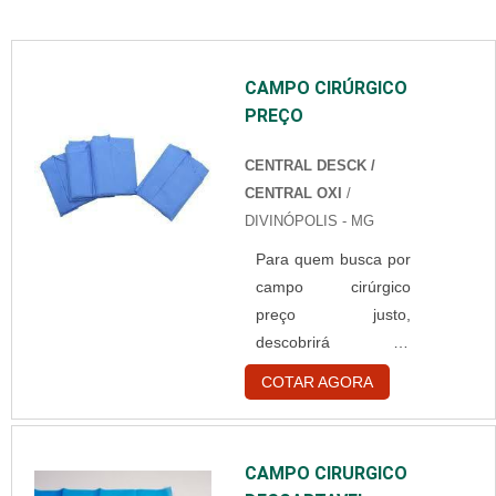
CAMPO CIRÚRGICO
PREÇO
CENTRAL DESCK /
CENTRAL OXI
/
DIVINÓPOLIS - MG
Para quem busca por
campo cirúrgico
preço justo,
descobrirá na
referência do
COTAR AGORA
mercado Central OXI.
Elaborando uma
cotação no
CAMPO CIRURGICO
marketplace Soluções