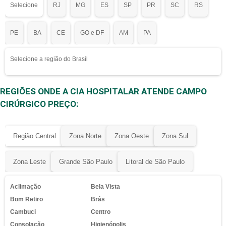
Selecione
RJ
MG
ES
SP
PR
SC
RS
PE
BA
CE
GO e DF
AM
PA
Selecione a região do Brasil
REGIÕES ONDE A CIA HOSPITALAR ATENDE CAMPO
CIRÚRGICO PREÇO:
Região Central
Zona Norte
Zona Oeste
Zona Sul
Zona Leste
Grande São Paulo
Litoral de São Paulo
Aclimação
Bela Vista
Bom Retiro
Brás
Cambuci
Centro
Consolação
Higienópolis