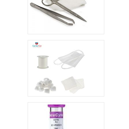
certificados,
garantem o sucesso
de cada cliente de
ponta a ponta.
Aproveite a visita
para acessar o nosso
site e saber mais
sobre a empresa,
nossos serviços e
produtos. Se preferir,
entre em contato com
um dos nossos
profissionais
especializados, a
equipe da Artpress
Compressores está
pronta para tirar
todas as dúvidas dos