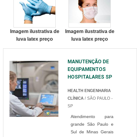
que eles sejam
facial não estéril de 3
contaminados ou
camadas
ocorra acidentes
descartáveis e vinil
como se cortarem ou
luvas de exame,
Imagem ilustrativa de
Imagem ilustrativa de
algo do gênero.
garantindo o...
luva latex preço
luva latex preço
Benefícios da luva
Fabricadas a partir da
borracha natural, elas
MANUTENÇÃO DE
possuem benefícios
EQUIPAMENTOS
como: Confortáveis;
HOSPITALARES SP
Maleáveis; Não
prejudicam o tato;
HEALTH ENGENHARIA
Excelente barreira de
CLÍNICA
/ SÃO PAULO -
proteção; Preços
SP
acessíveis; Entr...
Atendimento para
grande São Paulo e
Sul de Minas Gerais