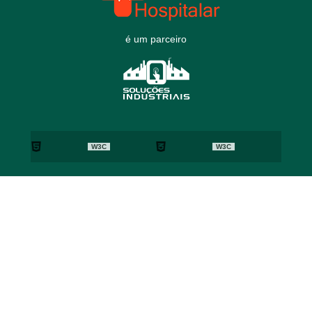
é um parceiro
W3C
W3C