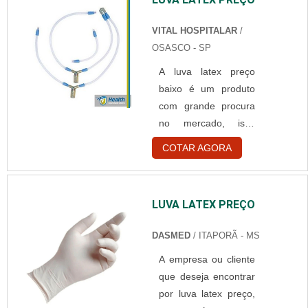
VITAL HOSPITALAR
/
OSASCO - SP
A luva latex preço
baixo é um produto
com grande procura
no mercado, isso
porque ela pode ser
COTAR AGORA
utilizada para
diversas atividades. É
um material essencial
LUVA LATEX PREÇO
dentro de hospitais e
clínicas em geral.
DASMED
/ ITAPORÃ - MS
Detalhes a respeito
A empresa ou cliente
da luva O látex
que deseja encontrar
utilizado na
por luva latex preço,
fabricação das luvas