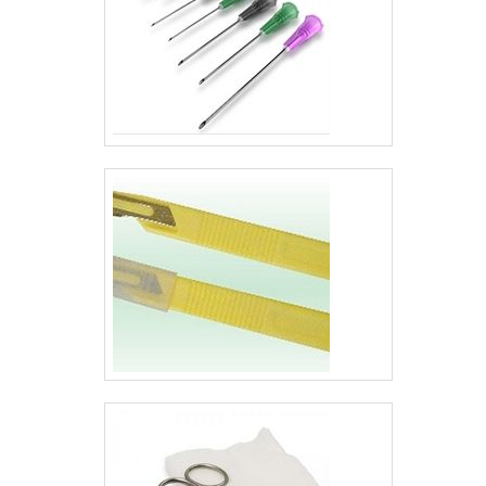
comprometida com
que tem despontado no
os serviços e
mercado por toda
inovadora,
seriedade e qualidade o
qualificações
que fecha todo o ciclo de
possíveis pelo fato de
entrega com excelência
a empresa possuir
para seus parceiros..
escritório de alta
qualidade onde são
realizadas as
atividades e estrutura
suficiente para
atender todas as
demandas. Esses
fatores, somados a
equipe multidisciplinar
de consultores
associados e
profissionais