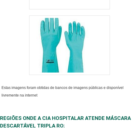
uma entrega de
excelência de ponta a
ponta. Aproveite a
visita para acessar o
nosso site e saber
mais sobre a
empresa, nossos
serviços e produtos.
Se preferir, entre em
contato com um dos
nossos consultores e
Estas imagens foram obtidas de bancos de imagens públicas e disponível
solicite um
livremente na internet
orçamento!
REGIÕES ONDE A CIA HOSPITALAR ATENDE MÁSCARA
DESCARTÁVEL TRIPLA RO: