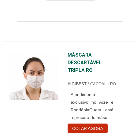
MÁSCARA
DESCARTÁVEL
TRIPLA RO
HIGIBEST
/ CACOAL - RO
Atendimento
exclusivo no Acre e
RondôniaQuem está
à procura de máscara
descartável tripla RO,
COTAR AGORA
descobrirá a empresa