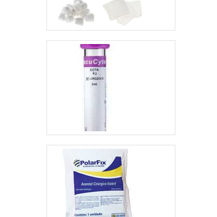
SOBRE A empresa
melhor aos clientes no
Apenas na Artpress
mercado..
Compressores é
possível encontrar a
solução para quem
busca manutenção
de compressores em
BH. É possível
encontrar uma
grande variedade no
portfólio, como
locação de
compressor e óleo
para compressor. É
reconhecida por ser
comprometida com
os serviços e segura,
características