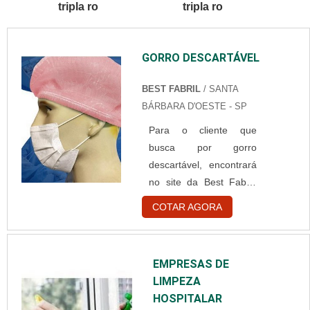
tripla ro
tripla ro
MÁSCARA
DESCARTÁVEL
ROQuem procura por
GORRO DESCARTÁVEL
máscara descartável em
uma empresa
BEST FABRIL
/ SANTA
comprometida com os
BÁRBARA D'OESTE - SP
serviços, descobre a
HigiBest. A empresa
Para o cliente que
atua com luvas nitrílicas
busca por gorro
e ...
descartável, encontrará
no site da Best Fabril.
Realizando uma
COTAR AGORA
cotação por meio da
maior empresa da área
e achando a líder da
EMPRESAS DE
área de atuação.UM
LIMPEZA
POUCO MAIS SOBRE
HOSPITALAR
GORRO