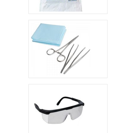
possíveis pelo fato de
a empresa ter
escritório de alta
qualidade onde são
realizadas as
atividades e
equipamentos de
última geração,
realizando
diagnóstico de
necessidade para
cada cliente. Esses
fatores, somados a
equipe multidisciplinar
de consultores
associados e
profissionais
certificados, garante