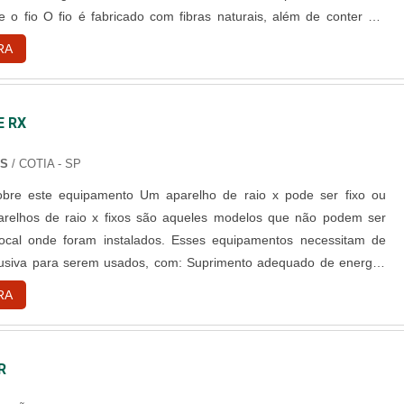
e o fio O fio é fabricado com fibras naturais, além de conter um
dade, além de propriedades mecânicas. O fio catgut é fabricado com
RA
parte do intestino dos seguintes tipos de animais: Suínos; Caprin....
E RX
NS
/ COTIA - SP
pamento Um aparelho de raio x pode ser fixo ou
arelhos de raio x fixos são aqueles modelos que não podem ser
local onde foram instalados. Esses equipamentos necessitam de
a serem usados, com: Suprimento adequado de energia;
ovimentação do paciente; Técnico e equipe de enfermagem; Local
RA
 o operador controlar o equipamento à distância; Armários pa....
R