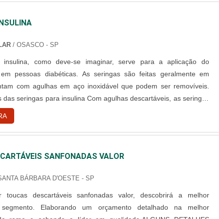
INSULINA
ALAR
/ OSASCO - SP
 insulina, como deve-se imaginar, serve para a aplicação do
em pessoas diabéticas. As seringas são feitas geralmente em
ontam com agulhas em aço inoxidável que podem ser removíveis.
s das seringas para insulina Com agulhas descartáveis, as seringas
ra a aplicação de insulina possuem fácil manuseio e vantagens
RA
 aplicação; Diferentes tamanhos de seringa; Diferen...
CARTÁVEIS SANFONADAS VALOR
 SANTA BÁRBARA D'OESTE - SP
 toucas descartáveis sanfonadas valor, descobrirá a melhor
segmento. Elaborando um orçamento detalhado na melhor