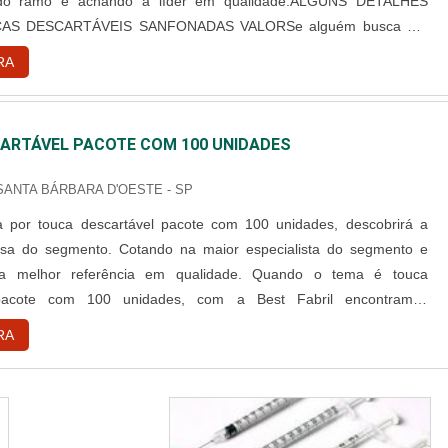
 do ramo e achando a líder em qualidade.ALGUNS DETALHES
AS DESCARTÁVEIS SANFONADAS VALORSe alguém busca por
rtáveis sanfonadas valor em uma empresa responsável, consegue
RA
site da Best Fabril. Com grande know-how focado em capote
cartável e campo ...
ARTÁVEL PACOTE COM 100 UNIDADES
 SANTA BÁRBARA D'OESTE - SP
 por touca descartável pacote com 100 unidades, descobrirá a
sa do segmento. Cotando na maior especialista do segmento e
 a melhor referência em qualidade. Quando o tema é touca
 pacote com 100 unidades, com a Best Fabril encontramos
ade com pagamento acessível.DETALHES SOBRE TOUCA
RA
L PACOTE COM 100 UNIDADESA Best Fabril objetiva seus
iar para cada cliente um...