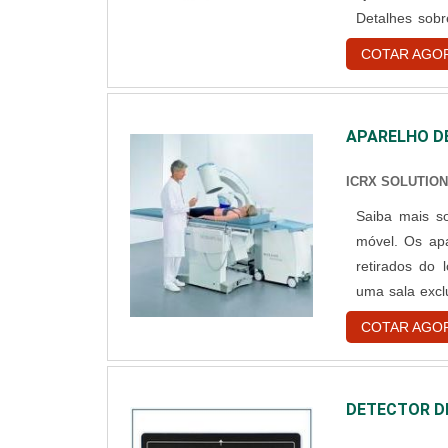
Detalhes sobr
ótima elastici
COTAR AGO
APARELHO D
ICRX SOLUTIO
Saiba mais sobre este equi
móvel. Os ap
retirados do 
uma sala exclusiva par
Espaço para m
COTAR AGO
reservado para
DETECTOR D