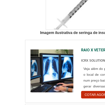
Imagem ilustrativa de seringa de ins
RAIO X VETE
ICRX SOLUTIO
Veja além do preço O raio x veterinário portátil preço po
o local de c
num preço bai
gerar divers
acessível e q
COTAR AGO
rotina da medi