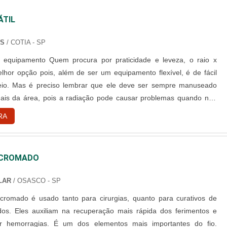
ÁTIL
NS
/ COTIA - SP
ura por praticidade e leveza, o raio x
melhor opção pois, além de ser um equipamento flexível, é de fácil
io. Mas é preciso lembrar que ele deve ser sempre manuseado
onais da área, pois a radiação pode causar problemas quando não
das corretamente no aparelho. Esse é um equipamento muito menor
RA
e o raio X comum. Ele possui fácil transporte, podendo....
 CROMADO
LAR
/ OSASCO - SP
cromado é usado tanto para cirurgias, quanto para curativos de
dos. Eles auxiliam na recuperação mais rápida dos ferimentos e
ar hemorragias. É um dos elementos mais importantes do fio.