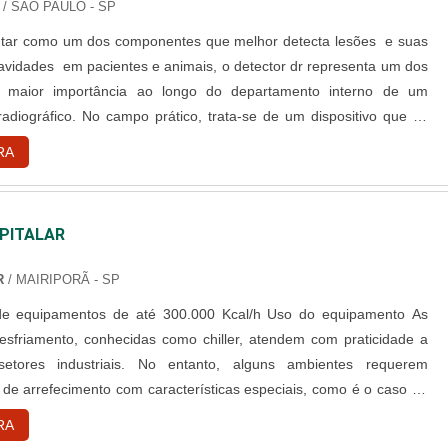
/ SÃO PAULO - SP
ntar como um dos componentes que melhor detecta lesões e suas
ravidades em pacientes e animais, o detector dr representa um dos
 maior importância ao longo do departamento interno de um
adiográfico. No campo prático, trata-se de um dispositivo que se
aneira íntima e direta com a placa DR com Sistema de Imagem
RA
ximo desempenho e praticidade Conforme a sua própria
.
PITALAR
R
/ MAIRIPORÃ - SP
e equipamentos de até 300.000 Kcal/h Uso do equipamento As
esfriamento, conhecidas como chiller, atendem com praticidade a
etores industriais. No entanto, alguns ambientes requerem
de arrefecimento com características especiais, como é o caso de
ínicas médicas. O chiller hospitalar, especificamente elaborado para
RA
ocessos de ressonância de hospitais e centros médicos, a....