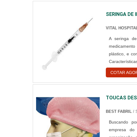
SERINGA DE 
VITAL HOSPIT
A seringa de
medicamento 
plástico, e c
Característica
utilizadas pa
COTAR AGO
como: Fácil na
TOUCAS DES
BEST FABRIL
/
Buscando por
empresa do 