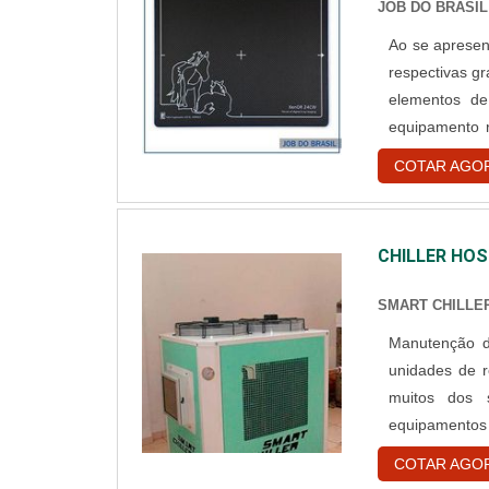
JOB DO BRASIL
Ao se aprese
respectivas g
elementos de
equipamento r
associa de m
COTAR AGO
Digital. Má
nomenclatur...
CHILLER HOS
SMART CHILLE
Manutenção d
unidades de r
muitos dos s
equipamentos 
hospitais e cl
COTAR AGO
atender aos pr