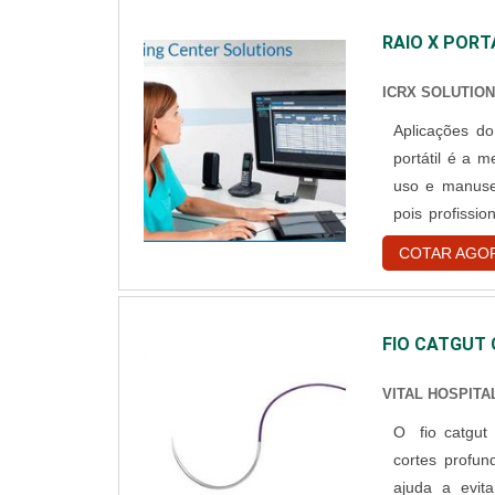
RAIO X PORT
ICRX SOLUTIO
Aplicações do equipamento Quem proc
portátil é a 
uso e manuse
pois profissi
são equilibra
COTAR AGO
e mais leve qu
FIO CATGUT
VITAL HOSPITA
O fio catgut 
cortes profun
ajuda a evit