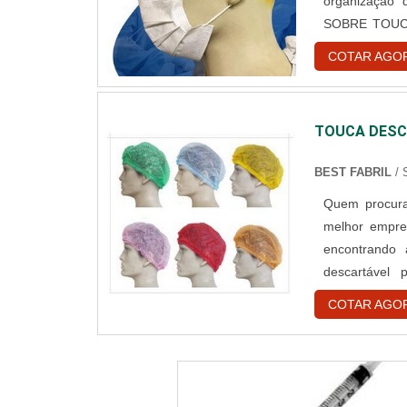
organização
SOBRE TOUC
toucas desca
COTAR AGO
encontrar o 
hospitalar des
TOUCA DESC
BEST FABRIL
/
Quem procura
melhor empre
encontrando
descartável
assertivid
COTAR AGO
DESCARTÁVE
reforços em cr