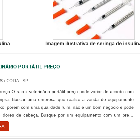
ulina
Imagem ilustrativa de seringa de insulin
RINÁRIO PORTÁTIL PREÇO
NS
/ COTIA - SP
de variar de acordo com
ompra. Buscar uma empresa que realize a venda do equipamento
xo, porém com uma qualidade ruim, não é um bom negocio e pode
as dores de cabeça. Busque por um equipamento com um preço
ualidade garantida, pois o seu uso é de extrema importância na
RA
cina veterinária. Esse modelo de raio x é muito usado em t....