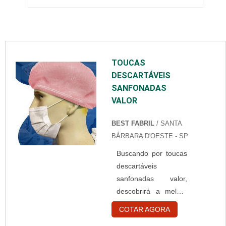
TOUCAS
DESCARTÁVEIS
SANFONADAS
VALOR
BEST FABRIL
/ SANTA
BÁRBARA D'OESTE - SP
Buscando por toucas
descartáveis
sanfonadas valor,
descobrirá a melhor
empresa do
COTAR AGORA
segmento.