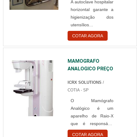
A autoclave hospitalar
acesso. A utilização
horizontal garante a
do antimicrobiano
higienização dos
Ionpure tem como
utensílios
principal função o
hospitalares, o
controle do
COTAR AGORA
produto é essencial
desenvolvimento de
na esterilização de
bactérias que causam
materiais médicos e
infecções em
MAMOGRAFO
cirúrgicos, evitando
hospitais, consultórios
ANALOGICO PREÇO
infecções e
médicos,
transmissão de
odontológicos e até
ICRX SOLUTIONS
/
doenças por meio
utensílios doméstic....
COTIA - SP
desses instrumentos.
O Mamógrafo
O material comprova
Analógico é um
sua eficiência
aparelho de Raio-X
mediante a
que é responsável
capacidade de
por detectar
limpeza em
COTAR AGORA