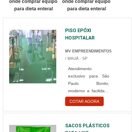
onde comprar equipo
onde comprar equipo
SOBRE TOUCA
para dieta enteral
para dieta enteral
BRANCA
DESCARTÁVELQuem
está à procura de
PISO EPÓXI
touca branca
HOSPITALAR
descartável em uma
empresa
MV EMPREENDIMENTOS
comprometida com
/ MAUÁ - SP
seus serviços,
consegue encontrar o
Atendimento
site da Best Fabril. É
exclusivo para São
possível encontrar
Paulo Bonito,
capote hospitalar
moderno e facilidade
descartável e gorr...
na limpeza, o piso
COTAR AGORA
epóxi hospitalar
garante um ambiente
de acordo com as
SACOS PLÁSTICOS
necessidades