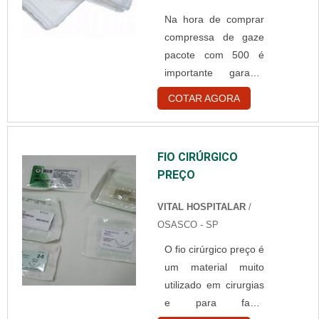
molhada. Importância
Na hora de comprar
da luvas As luvas são
compressa de gaze
equipamentos de
pacote com 500 é
extrema importância
importante garantir
para a proteção de
que o produto seja
profissionais contra:
COTAR AGORA
que qualidade e
Contaminação com
confiança, feito com
sangue e secreções;
ótimas matérias
Materiais corrosivos;
FIO CIRÚRGICO
primas. Isso porque é
Bactérias e
PREÇO
um material de
microorga....
extrema importância
VITAL HOSPITALAR
/
e grande utilidade no
OSASCO - SP
ambiente hospitalar.
O fio cirúrgico preço é
A confecção da gaze
um material muito
Sendo muito usada
utilizado em cirurgias
para a limpeza e
e para fazer
curativos de