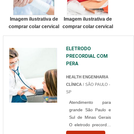
criação de
pressão no s...
numerosos tipos de
Imagem ilustrativa de
Imagem ilustrativa de
ímãs de ferrites, que
comprar colar cervical
comprar colar cervical
podem ter variados
formatos,
dependendo dos
ELETRODO
objetivos de sua
PRECORDIAL COM
aplicação.Esses ímãs
PERA
são bastante
resistentes contra os
HEALTH ENGENHARIA
malefícios da
CLÍNICA
/ SÃO PAULO -
oxidação e, por esse
SP
motivo, não precisam
de trata...
Atendimento para
grande São Paulo e
Sul de Minas Gerais
O eletrodo precordial
com pera é utilizado