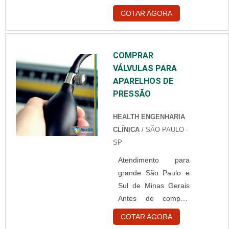
ventilação pulmonar
COTAR AGORA
são utilizados com a
finalidade de oferecer
aos pacientes gases
COMPRAR
necessários para que
VÁLVULAS PARA
suas respirações
APARELHOS DE
sejam feitas com
PRESSÃO
qualidade. Esses
aparelhos cumprem
HEALTH ENGENHARIA
suas funções de
CLÍNICA
/ SÃO PAULO -
modo controlado, nas
SP
quantidades e
Atendimento para
qualidades
grande São Paulo e
comportáveis de cada
Sul de Minas Gerais
sistema pulmonar.
Antes de comprar
Uma das peças mais
válvulas para
importantes é o
COTAR AGORA
aparelhos de pressão
conector do circuito