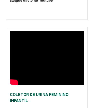
sangue direto no Youtube
que, como o próprio
nome sugere, é
realizada para que
sejam corri....
COLETOR DE URINA FEMININO
INFANTIL