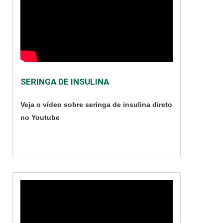
profundos para
ajudar a controlar
hemorragias, e
auxiliar na
cicatrização do
ferimento. Tipos de
SERINGA DE INSULINA
fios Existem dois tipos
de fios que são
Veja o vídeo sobre seringa de insulina direto
utilizados no
no Youtube
ambiente hospitalar,
os absorvíveis e os
não absorvíveis. Os
f....