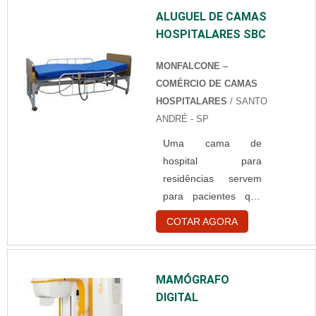
DESCARTÁVELQuem
ALUGUEL DE CAMAS
está à procura de
HOSPITALARES SBC
touca branca
descartável em uma
MONFALCONE –
empresa
COMÉRCIO DE CAMAS
comprometida com
HOSPITALARES
/ SANTO
seus serviços,
ANDRÉ - SP
consegue encontrar o
site da Best Fabril. É
Uma cama de
possível encontrar
hospital para
capote hospitalar
residências servem
descartável e gorr...
para pacientes que
necessitem de
COTAR AGORA
cuidados especiais,
principalmente após
um procedimento
MAMÓGRAFO
cirúrgico e também
DIGITAL
de tratamento