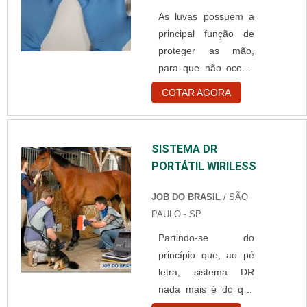
exemplificar essa
pa....
As luvas possuem a
prática, os raio-x
principal função de
podem ser realizados
proteger as mão,
em baias de equinos
para que não ocorra
e em quaisquer
risco de
outras áreas que não
COTAR AGORA
contaminação
permitem que os
durante alguma
animais sejam
atividade. Para que
deslocados até
SISTEMA DR
elas possam ser
centros veterinários
PORTÁTIL WIRILESS
facilmente colocadas,
ou outras clínicas do
é muito comum a
tipo. Agilid....
JOB DO BRASIL
/ SÃO
utilização de talco e
PAULO - SP
pó em seu interior, no
Partindo-se do
entanto, eles podem
princípio que, ao pé
causar reações
letra, sistema DR
alérgicas e por isso
nada mais é do que
existe a luva de vinil
radiologia digital, o