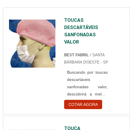
TOUCAS
DESCARTÁVEIS
SANFONADAS
VALOR
BEST FABRIL
/ SANTA
BÁRBARA D'OESTE - SP
Buscando por toucas
descartáveis
sanfonadas valor,
descobrirá a melhor
empresa do
COTAR AGORA
segmento.
Elaborando um
orçamento detalhado
TOUCA