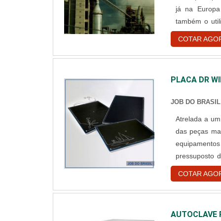
já na Europa
também o util
como função a destina
COTAR AGO
perigosos e nã
PLACA DR W
JOB DO BRASIL
Atrelada a um
das peças mai
equipamentos
pressuposto d
tipo wireless
COTAR AGO
produzir image
AUTOCLAVE P