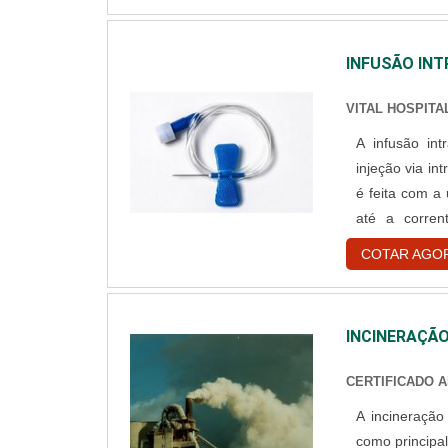
INFUSÃO IN
VITAL HOSPITA
A infusão in
injeção via i
é feita com a
até a corrente sa
medicamento
COTAR AGO
medicamento. Quando é utilizado Esse procedimento é feito qu
paciente....
INCINERAÇÃO
CERTIFICADO 
A incineração
como principal