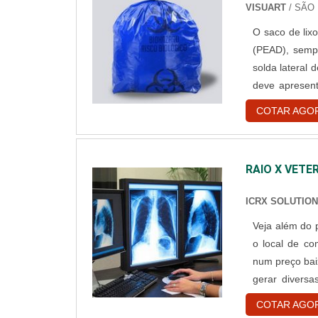
VISUART
/ SÃO 
O saco de lixo
(PEAD), sempr
solda lateral 
deve apresen
7500 (símbol
COTAR AGO
materiais) e a
RAIO X VETE
ICRX SOLUTIO
Veja além do preço O raio x veterinário portátil preço po
o local de c
num preço bai
gerar divers
acessível e q
COTAR AGO
rotina da medi