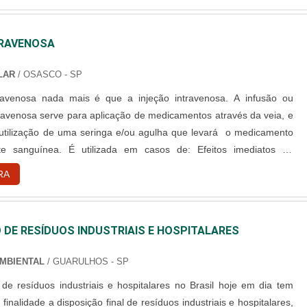
TRAVENOSA
LAR
/ OSASCO - SP
travenosa nada mais é que a injeção intravenosa. A infusão ou
ntravenosa serve para aplicação de medicamentos através da veia, e
 utilização de uma seringa e/ou agulha que levará o medicamento
nguínea. É utilizada em casos de: Efeitos imediatos do
; Quando se trata de uma única dose; infusão contínua do
RA
ando o
 DE RESÍDUOS INDUSTRIAIS E HOSPITALARES
AMBIENTAL
/ GUARULHOS - SP
 de resíduos industriais e hospitalares no Brasil hoje em dia tem
 finalidade a disposição final de resíduos industriais e hospitalares,