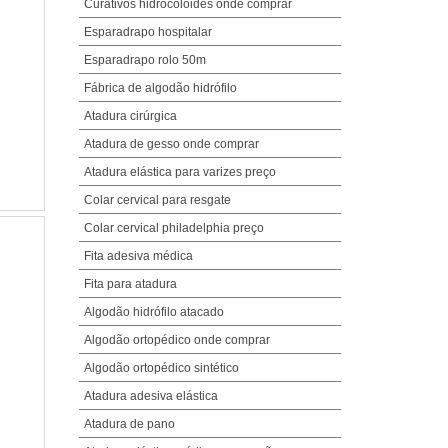
Curativos hidrocolóides onde comprar
Esparadrapo hospitalar
Esparadrapo rolo 50m
Fábrica de algodão hidrófilo
Atadura cirúrgica
Atadura de gesso onde comprar
Atadura elástica para varizes preço
Colar cervical para resgate
Colar cervical philadelphia preço
Fita adesiva médica
Fita para atadura
Algodão hidrófilo atacado
Algodão ortopédico onde comprar
Algodão ortopédico sintético
Atadura adesiva elástica
Atadura de pano