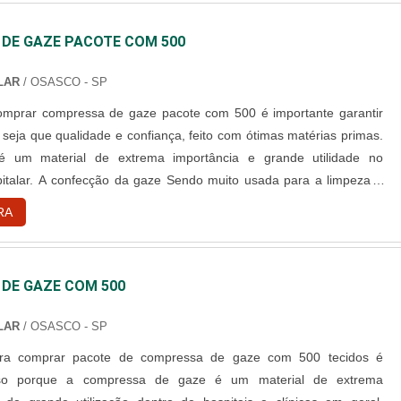
DE GAZE PACOTE COM 500
ALAR
/ OSASCO - SP
omprar compressa de gaze pacote com 500 é importante garantir
 seja que qualidade e confiança, feito com ótimas matérias primas.
é um material de extrema importância e grande utilidade no
italar. A confecção da gaze Sendo muito usada para a limpeza e
erimentos em geral, além de estar presente na sala de cirurgia para
RA
creções e estancamento de sangue, evitando a...
DE GAZE COM 500
ALAR
/ OSASCO - SP
ra comprar pacote de compressa de gaze com 500 tecidos é
isso porque a compressa de gaze é um material de extrema