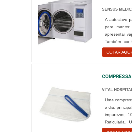
SENSUS MEDIC
A autoclave pa
para manter
apresentar va
Também conh
esterilizante
COTAR AGO
facilidade d
forma....
COMPRESSA 
VITAL HOSPITA
Uma compressa
a dia, principalme
impurezas; 1
Reticulada. Utilidades da gaze A gaze estéril possui um material muito
absorvente, e