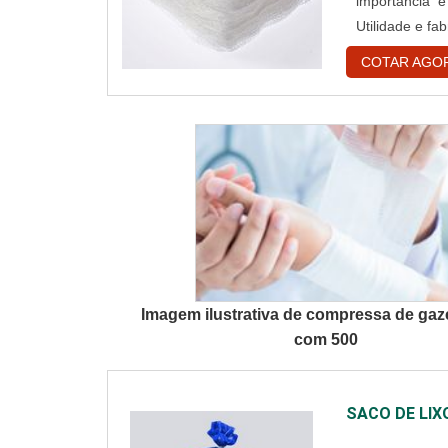
importância e
Utilidade e f
gaze é um ma
COTAR AGO
elasticidade; 
Imagem ilustrativa de compressa de gaz
com 500
SACO DE LIX