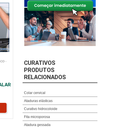
CURATIVOS
CO -
PRODUTOS
RELACIONADOS
ALAR
Colar cervical
Ataduras elásticas
Curativo hidrocoloide
Fita microporosa
Atadura gessada