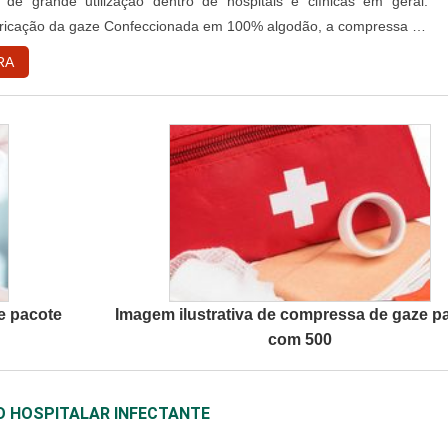
 de grande utilização dentro de hospitais e clínicas em geral.
abricação da gaze Confeccionada em 100% algodão, a compressa de
terial: De grande porosidade; Esterilizada; É um material com
RA
Possui tamanhos; Possui diferentes espessuras; Possui excelent...
e pacote
Imagem ilustrativa de compressa de gaze p
com 500
O HOSPITALAR INFECTANTE