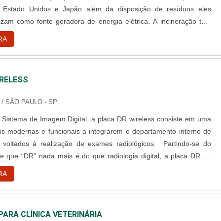
 Estado Unidos e Japão além da disposição de resíduos eles
izam como fonte geradora de energia elétrica. A incineração tem
ção de resíduos: Coleta e transporte de resíduos
RA
o perigosos; Licenciamento ambiental; Tratamento de r....
IRELESS
/ SÃO PAULO - SP
 Sistema de Imagem Digital, a placa DR wireless consiste em uma
s modernas e funcionais a integrarem o departamento interno de
 voltados à realização de exames radiológicos. Partindo-se do
e que “DR” nada mais é do que radiologia digital, a placa DR do
 que permite acessos à internet e possui justamente este enfoque:
RA
ns digitais e precisas ao longo dos resultados que ....
ARA CLÍNICA VETERINÁRIA