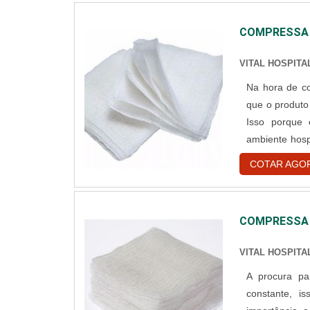
COMPRESSA 
VITAL HOSPIT
Na hora de c
que o produto
Isso porque 
ambiente hosp
curativos de f
COTAR AGO
limpeza de se
COMPRESSA 
VITAL HOSPIT
A procura pa
constante, 