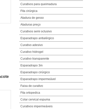
Curativos para queimadura
Fita cirúrgica
Atadura de gesso
Ataduras preço
Curativos semi oclusivo
Esparadrapo antialérgico
Curativo adesivo
Curativo hidrogel
Curativo transparente
Esparadrapo 3m
Esparadrapo cirúrgico
acote
Esparadrapo impermeável
Faixa de curativo
Fita ortopedica
Colar cervical espuma
Curativos impermeáveis