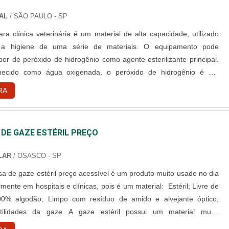
AL
/ SÃO PAULO - SP
ra clínica veterinária é um material de alta capacidade, utilizado
 a higiene de uma série de materiais. O equipamento pode
por de peróxido de hidrogênio como agente esterilizante principal.
ecido como água oxigenada, o peróxido de hidrogênio é um
 eficiente, aplicável a itens termo sensíveis com segurança e
RA
e manuseio. Desenvolvimento correto do material Controlar de
DE GAZE ESTÉRIL PREÇO
LAR
/ OSASCO - SP
 de gaze estéril preço acessível é um produto muito usado no dia
nte em hospitais e clínicas, pois é um material: Estéril; Livre de
00% algodão; Limpo com resíduo de amido e alvejante óptico;
 por isso é usada para cirurgias e curativos. Dentro da sala de