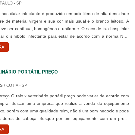
PAULO - SP
 hospitalar infectante é produzido em polietileno de alta densidade
e de material virgem e sua cor mais usual é o branco leitoso. A
deve ser contínua, homogênea e uniforme. O saco de lixo hospitalar
tar o símbolo infectante para estar de acordo com a norma NBR
os de risco de manuseio para o transporte e armazenamento de
RA
 NBR 9191 (sacos plásticos para acondicionamento ....
RINÁRIO PORTÁTIL PREÇO
NS
/ COTIA - SP
de variar de acordo com
ompra. Buscar uma empresa que realize a venda do equipamento
xo, porém com uma qualidade ruim, não é um bom negocio e pode
as dores de cabeça. Busque por um equipamento com um preço
ualidade garantida, pois o seu uso é de extrema importância na
RA
cina veterinária. Esse modelo de raio x é muito usado em t....