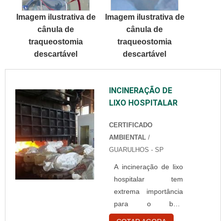
DETALHES
para cada cliente
Imagem ilustrativa de
Imagem ilustrativa de
INTERESSANTES
um...
cânula de
cânula de
SOBRE TOUCA
traqueostomia
traqueostomia
BRANCA
descartável
descartável
DESCARTÁVELQuem
está à procura de
touca branca
INCINERAÇÃO DE
descartável em uma
LIXO HOSPITALAR
empresa
comprometida com
CERTIFICADO
seus serviços,
AMBIENTAL
/
consegue encontrar o
GUARULHOS - SP
site da Best Fabril. É
possível encontrar
A incineração de lixo
capote hospitalar
hospitalar tem
descartável e gorr...
extrema importância
para o bom
funcionamento das