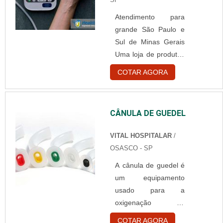
paciente. São
Atendimento para
utilizadas para
grande São Paulo e
inflamar braçadeiras
Sul de Minas Gerais
em exames de
Uma loja de produtos
pressão, para medir a
hospitalares é
pressão arterial do
COTAR AGORA
responsável por
paciente. Algumas
fornecer para os
podem ser oferecidas
responsáveis por
com ou sem luva
CÂNULA DE GUEDEL
clínicas médicas,
dianteira para
laboratórios e outros
retenção de ar. As
VITAL HOSPITALAR
/
estabelecimentos da
peras são fabr....
OSASCO - SP
área da saúde. Os
A cânula de guedel é
produtos hospitalares
um equipamento
se dividem em três
usado para a
categorias:
oxigenação de
Ambulatorial e
pacientes que se
Monitoração: fazem
COTAR AGORA