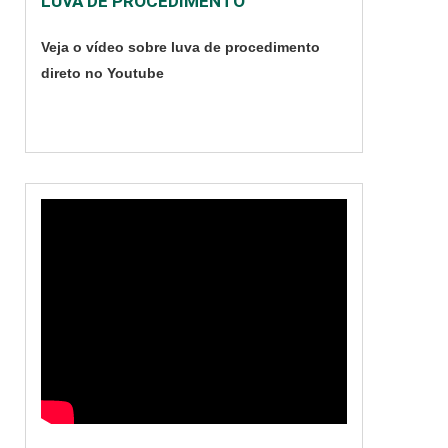
LUVA DE PROCEDIMENTO
correta do material A
autoclave é o produto
Veja o vídeo sobre luva de procedimento
ideal para esterilizar
direto no Youtube
materiais, entre
outros utensílios, de
modo que qualq....