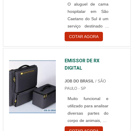
O aluguel de cama
porosidade;
hospitalar em São
Diferentes tamanhos;
Caetano do Sul é um
Elasticidade;
serviço destinado a
Esterilizada;
pacientes que
Espessura diferentes;
COTAR AGORA
necessitem de se
Extra absorvente;
recuperar de cirurgias
Reticulado. Suas
ou doenças, com
características podem
EMISSOR DE RX
cuidados domiciliares.
variar....
DIGITAL
A estrutura do
produto é feita em
JOB DO BRASIL
/ SÃO
aço com pintura
PAULO - SP
eletrostática de tinta
Muito funcional e
epóxi, os leitos são
utilizado para analisar
feitos com a presença
diversas partes do
de chapa de aço
corpo de animais, um
perfurada e
emissor de rx digital é
tratamento anti-