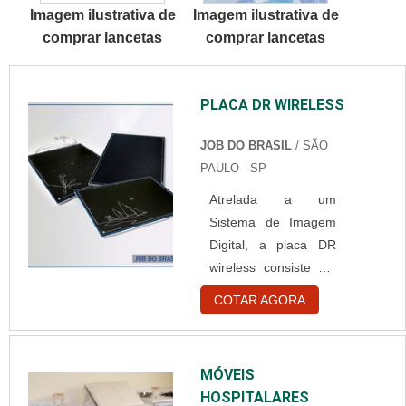
Imagem ilustrativa de
Imagem ilustrativa de
ímãs de ferrites, que
comprar lancetas
comprar lancetas
podem ter variados
formatos,
dependendo dos
PLACA DR WIRELESS
objetivos de sua
aplicação.Esses ímãs
JOB DO BRASIL
/ SÃO
são bastante
PAULO - SP
resistentes contra os
malefícios da
Atrelada a um
oxidação e, por esse
Sistema de Imagem
motivo, não precisam
Digital, a placa DR
de trata...
wireless consiste em
uma das peças mais
COTAR AGORA
modernas e
funcionais a
integrarem o
MÓVEIS
departamento interno
HOSPITALARES
de equipamentos