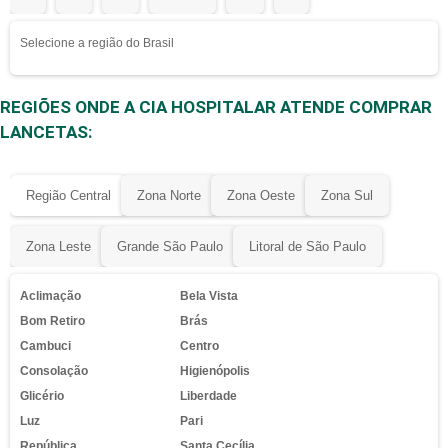
Selecione a região do Brasil
REGIÕES ONDE A CIA HOSPITALAR ATENDE COMPRAR
LANCETAS:
Região Central
Zona Norte
Zona Oeste
Zona Sul
Zona Leste
Grande São Paulo
Litoral de São Paulo
Aclimação
Bela Vista
Bom Retiro
Brás
Cambuci
Centro
Consolação
Higienópolis
Glicério
Liberdade
Luz
Pari
República
Santa Cecília