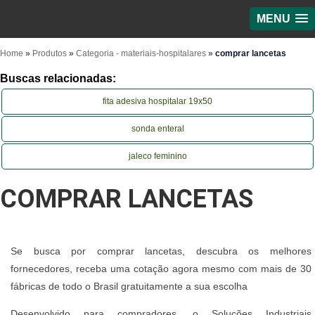
MENU
Home
»
Produtos
»
Categoria - materiais-hospitalares
»
comprar lancetas
Buscas relacionadas:
fita adesiva hospitalar 19x50
sonda enteral
jaleco feminino
COMPRAR LANCETAS
Se busca por comprar lancetas, descubra os melhores
fornecedores, receba uma cotação agora mesmo com mais de 30
fábricas de todo o Brasil gratuitamente a sua escolha
Desenvolvido para compradores, o Soluções Industriais