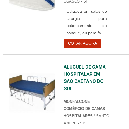
OSASCO - SP
que já contrataram o
Utilizada em salas de
serviço; - Verificar se
cirurgia para
o custo benefício está
estancamento de
de acordo com os
sangue, ou para fazer
serviços propostos; -
curativos a
Qual é a tecnologia
COTAR AGORA
compressa campo
utilizada; -
operatório, mais
Posicionamento de
conhecida como
mercado; - Entre
ALUGUEL DE CAMA
gaze, é essencial
outros. Essas
HOSPITALAR EM
dentro de hospital e
informações são
SÃO CAETANO DO
clínicas. Sobre a gaze
deci....
SUL
Fabricadas a partir de
tecido hidrófilo 100%
MONFALCONE –
algodão, a
COMÉRCIO DE CAMAS
compressa ainda
HOSPITALARES
/ SANTO
possui características
ANDRÉ - SP
como: Alta