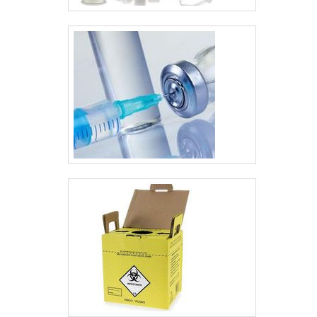
ao formato do corpo
de cada um dos
pacientes que
necessitarem desses
procedimentos.
Principais....