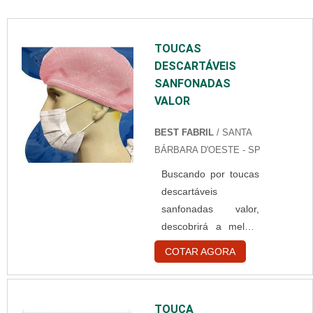
TOUCAS
DESCARTÁVEIS
SANFONADAS
VALOR
BEST FABRIL
/ SANTA
BÁRBARA D'OESTE - SP
Buscando por toucas
descartáveis
sanfonadas valor,
descobrirá a melhor
empresa do
COTAR AGORA
segmento.
Elaborando um
orçamento detalhado
TOUCA