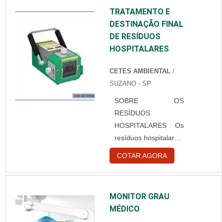
DESCARTÁVELQuem
TRATAMENTO E
está à procura de
DESTINAÇÃO FINAL
touca branca
DE RESÍDUOS
descartável em uma
HOSPITALARES
empresa
comprometida com
CETES AMBIENTAL
/
seus serviços,
SUZANO - SP
consegue encontrar o
site da Best Fabril. É
SOBRE OS
possível encontrar
RESÍDUOS
capote hospitalar
HOSPITALARES Os
descartável e gorr...
resíduos hospitalares,
provenientes de
COTAR AGORA
serviços de saúde
não podem ser
descartados de
MONITOR GRAU
maneira comum,
MÉDICO
afinal, podem