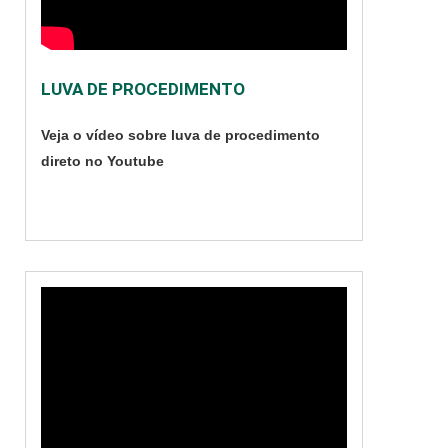
radiologia
computadorizada, DR
é sinônimo de
LUVA DE PROCEDIMENTO
radiologia digital. Um
pouco do
Veja o vídeo sobre luva de procedimento
funcionamento No
direto no Youtube
que diz respeito às
funções que ambas
as tecnologias são
capazes de exercer
quando....