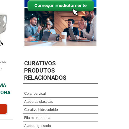
CURATIVOS
O DE
PRODUTOS
S
/
RELACIONADOS
AMA
ZONA
Colar cervical
Ataduras elásticas
Curativo hidrocoloide
Fita microporosa
Atadura gessada