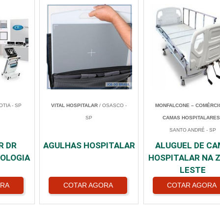
OTIA - SP
VITAL HOSPITALAR
/ OSASCO -
MONFALCONE – COMÉRCI
SP
CAMAS HOSPITALARE
SANTO ANDRÉ - SP
R DR
AGULHAS HOSPITALAR
ALUGUEL DE C
IOLOGIA
HOSPITALAR NA 
LESTE
ORA
COTAR AGORA
COTAR AGORA