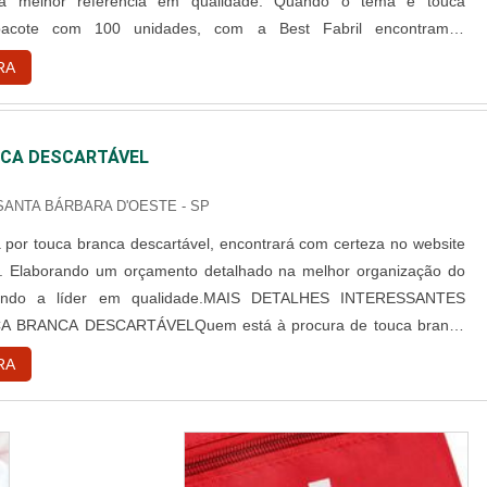
 a melhor referência em qualidade. Quando o tema é touca
 pacote com 100 unidades, com a Best Fabril encontramos
ade com pagamento acessível.DETALHES SOBRE TOUCA
RA
L PACOTE COM 100 UNIDADESA Best Fabril objetiva seus
iar para cada cliente um...
CA DESCARTÁVEL
 SANTA BÁRBARA D'OESTE - SP
por touca branca descartável, encontrará com certeza no website
l. Elaborando um orçamento detalhado na melhor organização do
ndo a líder em qualidade.MAIS DETALHES INTERESSANTES
 BRANCA DESCARTÁVELQuem está à procura de touca branca
 em uma empresa comprometida com seus serviços, consegue
RA
te da Best Fabril. É possível encontrar capote hospitalar descartável