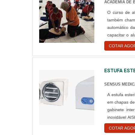
ACADEMIA DE B
O curso de atendimento pré
também chama
automático da
capacitar o a
dos sinais vi
COTAR AGO
utilização do 
ESTUFA EST
SENSUS MEDIC
A estufa este
em chapas de a
gabinete int
inoxidável AIS
são revestidas
COTAR AGO
calor do equi