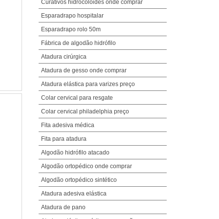
Curativos hidrocolóides onde comprar
Esparadrapo hospitalar
Esparadrapo rolo 50m
Fábrica de algodão hidrófilo
Atadura cirúrgica
Atadura de gesso onde comprar
Atadura elástica para varizes preço
Colar cervical para resgate
Colar cervical philadelphia preço
Fita adesiva médica
Fita para atadura
Algodão hidrófilo atacado
Algodão ortopédico onde comprar
Algodão ortopédico sintético
Atadura adesiva elástica
Atadura de pano