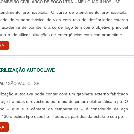
OMBEIRO CIVIL ARCO DE FOGO LTDA. - ME
/ GUARULHOS - SP
-hospitalar O curso de atendimento pré-hospitalar
do de suporte básico de vida com uso de desfibrilador externo
 academia de bombeiro arco de fogo tem como objetivo principal
luno a identificar situações de emergências com comprometimento
tais e realizar as técnicas básicas de primeiros socorros com a
RA
desfibrilador externo automático. Os ensinamentos do c....
ERILIZAÇÃO AUTOCLAVE
AL
/ SÃO PAULO - SP
rilização autoclave pode contar com um gabinete externo fabricado
ço tratadas e revestidas por meio de pintura eletrostática a pó. O
erno – que é a câmara de temperatura – é constituído de aço
I 430 e polida tipo espelho. Todas as paredes da estufa e sua porta
 por lã roofing e são isoladas termicamente para reduzir a perda de
RA
pamento e, consequentemente, aumentar se....