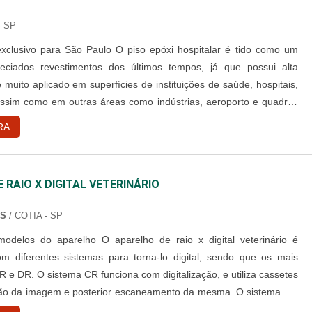
- SP
 São Paulo O piso epóxi hospitalar é tido como um
eciados revestimentos dos últimos tempos, já que possui alta
é muito aplicado em superfícies de instituições de saúde, hospitais,
 assim como em outras áreas como indústrias, aeroporto e quadras
piso epóxi da Vipoxi é muito resistente e sua aplicação é feita por
RA
experientes e qualificados. A empresa ofere....
 RAIO X DIGITAL VETERINÁRIO
NS
/ COTIA - SP
ho O aparelho de raio x digital veterinário é
m diferentes sistemas para torna-lo digital, sendo que os mais
 e DR. O sistema CR funciona com digitalização, e utiliza cassetes
ção da imagem e posterior escaneamento da mesma. O sistema DR
tura direta, que normalmente utiliza uma placa (denominada Flat