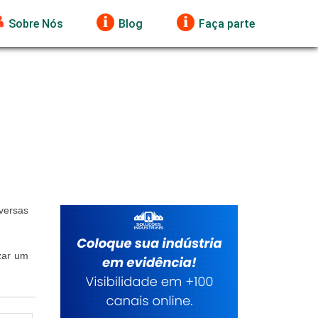
Sobre Nós
Blog
Faça parte
versas
izar um