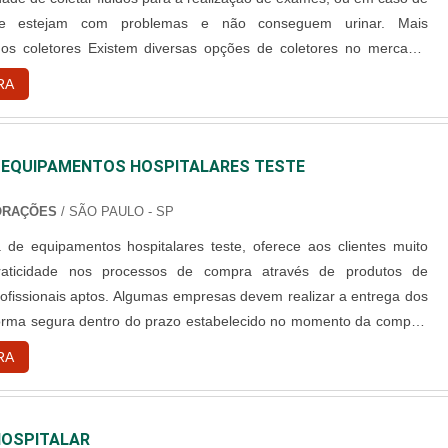
ue estejam com problemas e não conseguem urinar. Mais
os coletores Existem diversas opções de coletores no mercado,
 tipo saco; Coletor de urina tipo bolsa;
RA
Coletor de urina de de perna; Entre outros. O coletor do tipo s....
 EQUIPAMENTOS HOSPITALARES TESTE
ORAÇÕES
/ SÃO PAULO - SP
e equipamentos hospitalares teste, oferece aos clientes muito
raticidade nos processos de compra através de produtos de
rofissionais aptos. Algumas empresas devem realizar a entrega dos
orma segura dentro do prazo estabelecido no momento da compra,
. A empresa que fabrica os equipamentos hospitalares , são
RA
er móveis como: Macas; Mesas; Cadeiras; Bancadas
HOSPITALAR