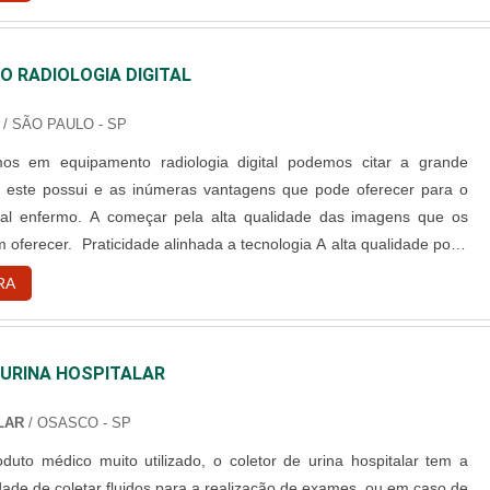
res proativos e especialistas certificados, garante o sucesso de
 cali....
e ponta a ponta.
 RADIOLOGIA DIGITAL
/ SÃO PAULO - SP
os em equipamento radiologia digital podemos citar a grande
 este possui e as inúmeras vantagens que pode oferecer para o
al enfermo. A começar pela alta qualidade das imagens que os
oferecer. Praticidade alinhada a tecnologia A alta qualidade pode
monitores, com alta resolução. Além disso, as imagens obtidas com
RA
diologia podem ser encaminhadas para e-mails e nuvens, evi....
 URINA HOSPITALAR
LAR
/ OSASCO - SP
uto médico muito utilizado, o coletor de urina hospitalar tem a
lidade de coletar fluidos para a realização de exames, ou em caso de