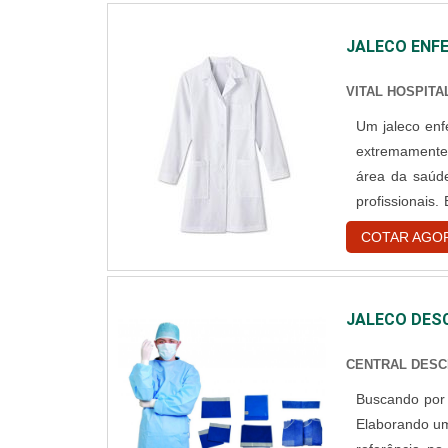
JALECO ENF
VITAL HOSPIT
Um jaleco enf
extremamente 
área da saúd
profissionais
químico; Hosp
COTAR AGO
equipamentos 
JALECO DES
CENTRAL DESC
Buscando por 
Elaborando um