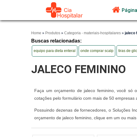
Página 
Home
»
Produtos
»
Categoria - materiais-hospitalares
»
jaleco 
Buscas relacionadas:
equipo para dieta enteral
onde comprar scalp
tiras de gl
JALECO FEMININO
Faça um orçamento de jaleco feminino, você só ob
cotações pelo formulário com mais de 50 empresas 
Possuindo dezenas de fornecedores, o Soluções Indus
orçamento de jaleco feminino, clique em um ou mais