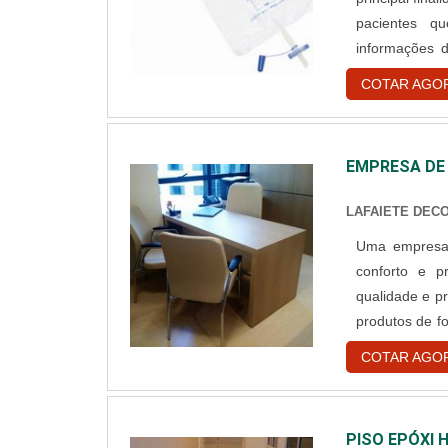
pacientes q
informações d
sendo os mais conhecidos: Coletor de urina
COTAR AGO
EMPRESA DE
LAFAIETE DEC
Uma empresa d
conforto e p
qualidade e p
produtos de f
pelo cliente
COTAR AGO
responsáveis por fornec
para b....
PISO EPÓXI 