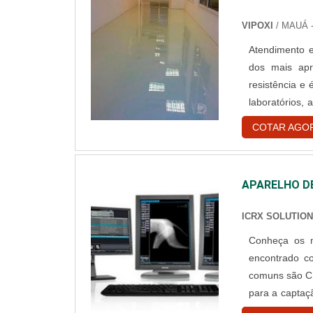
VIPOXI
/ MAUÁ 
Atendimento exclusivo para
dos mais apr
resistência e 
laboratórios,
esportivas. O 
COTAR AGO
profissionais 
APARELHO DE
ICRX SOLUTIO
Conheça os modelos do aparel
encontrado co
comuns são CR
para a capta
realiza a cap