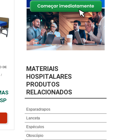
MATERIAIS
O DE
HOSPITALARES
S
/
PRODUTOS
RELACIONADOS
MAS
 SP
Esparadrapos
Lanceta
Espéculos
Otoscópio