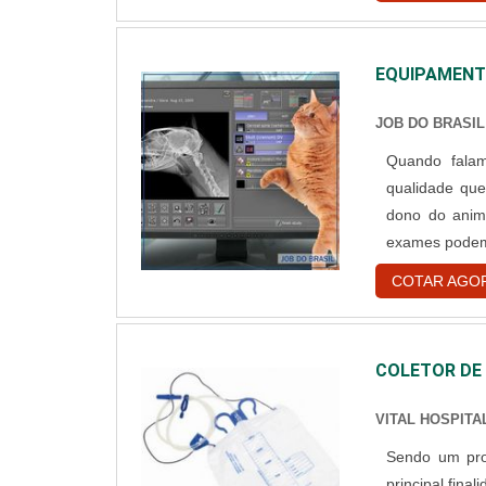
de colaborado
cronogramas de
cada cliente d
EQUIPAMENTO
JOB DO BRASIL
Quando falam
qualidade que
dono do anim
exames podem 
ser vista em 
COTAR AGO
o exame de ra
COLETOR DE
VITAL HOSPITA
Sendo um prod
principal fina