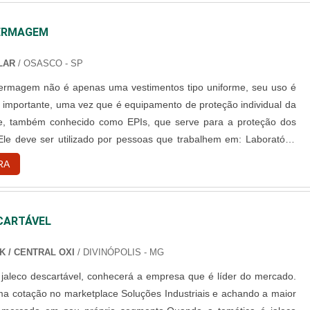
ERMAGEM
ALAR
/ OSASCO - SP
ermagem não é apenas uma vestimentos tipo uniforme, seu uso é
importante, uma vez que é equipamento de proteção individual da
e, também conhecido como EPIs, que serve para a proteção dos
. Ele deve ser utilizado por pessoas que trabalhem em: Laboratório
itais; Clínicas Entre outros Informações do uso do jaleco Sendos
RA
de proteção assim como as luvas e outros pro...
CARTÁVEL
K / CENTRAL OXI
/ DIVINÓPOLIS - MG
jaleco descartável, conhecerá a empresa que é líder do mercado.
a cotação no marketplace Soluções Industriais e achando a maior