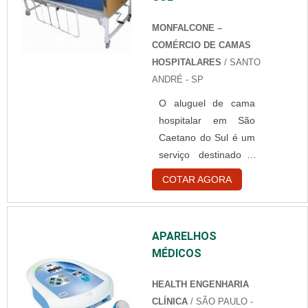
área da saúde,
equipamentos de
MONFALCONE –
qualidade, que
COMÉRCIO DE CAMAS
consigam
HOSPITALARES
/ SANTO
desenvolver bons
ANDRÉ - SP
serviços e apresentar
O aluguel de cama
diagnósticos de
hospitalar em São
qualidade e eficientes
Caetano do Sul é um
para todos os clientes
serviço destinado a
que necessitarem de
pacientes que
avaliações feitas por
COTAR AGORA
necessitem de se
esses equipamentos.
recuperar de cirurgias
Além disso, essas
ou doenças, com
e....
APARELHOS
cuidados domiciliares.
MÉDICOS
A estrutura do
produto é feita em
HEALTH ENGENHARIA
aço com pintura
CLÍNICA
/ SÃO PAULO -