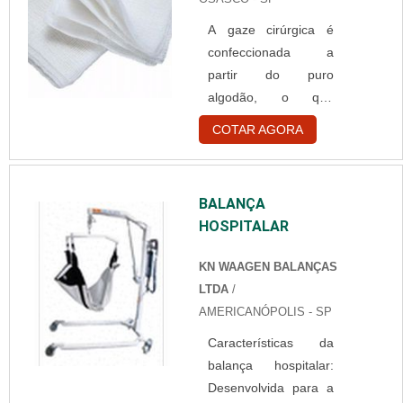
sendo introduzida
pelas narinas do
A gaze cirúrgica é
paciente em questão,
confeccionada a
para...
partir do puro
algodão, o que
permite que ela seja
COTAR AGORA
livre de impurezas,
sendo muito macia e
altamente
BALANÇA
absorvente. A gaze é
HOSPITALAR
um material muito
utilizado em:
KN WAAGEN BALANÇAS
Ambulatórios;
LTDA
/
Clínicas estéticas;
AMERICANÓPOLIS - SP
Clínicas
Características da
odontológicas;
balança hospitalar:
Hospitais; Entre
Desenvolvida para a
outros. Principal