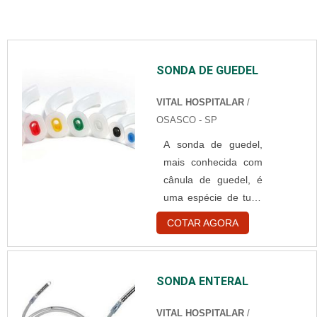
SONDA DE GUEDEL
VITAL HOSPITALAR
/
OSASCO - SP
A sonda de guedel,
mais conhecida com
cânula de guedel, é
uma espécie de tubo
utilizado para a
COTAR AGORA
passagem de ar em
pacientes que se
encontram em estado
SONDA ENTERAL
de coma. Seu uso
ajuda na oxigenação
VITAL HOSPITALAR
/