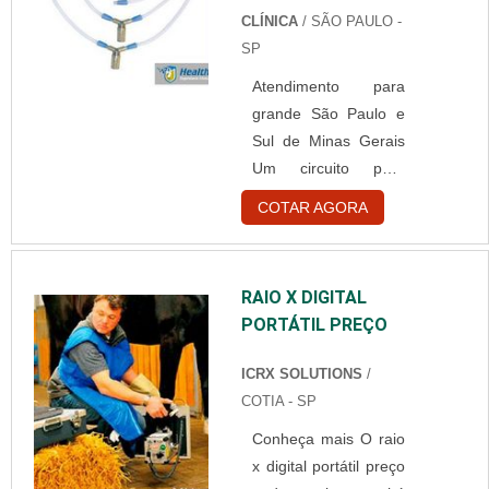
pó em seu interior, no
CLÍNICA
/ SÃO PAULO -
entanto, eles podem
SP
causar reações
Atendimento para
alérgicas e por isso
grande São Paulo e
existe a luva de vinil
Sul de Minas Gerais
sem talco. Detalhes
Um circuito para
das luvas de vinil
ventilação e
Sendo um material
COTAR AGORA
anestesia é um
resistente
aparelho que muito
principalmente em
ajudou os
questão de rasgos ou
RAIO X DIGITAL
profissionais da área
furos, as luvas feitas
PORTÁTIL PREÇO
da saúde a
de vinil ....
desenvolverem
ICRX SOLUTIONS
/
exames em
COTIA - SP
pacientes. Como o
Conheça mais O raio
circuito é para
x digital portátil preço
ventilação é possível