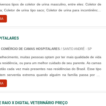
sos tipos de coletor de urina masculino, entre eles: Coletor de
sa; Coletor de urina tipo saco; Coletor de urina para incontinência;
cações dos coletores Cada tipo de coletor é
RA
 determinada situação. Por....
ITALARES
 COMÉRCIO DE CAMAS HOSPITALARES
/ SANTO ANDRÉ - SP
elhecimento, muitas pessoas optam por ter mais qualidade de vida
a residência, ou para um melhor cuidado de seu parente. As camas
estão cada vez mais presentes nas residências do Brasil. Esse tipo
o tem serventia extrema quando alguém na família passa por um
ença, definitivo ou não. As camas de hospital, podem ser de dois
RA
spitalar manual ou cama hospitalar motorizada. N....
 RAIO X DIGITAL VETERINÁRIO PREÇO