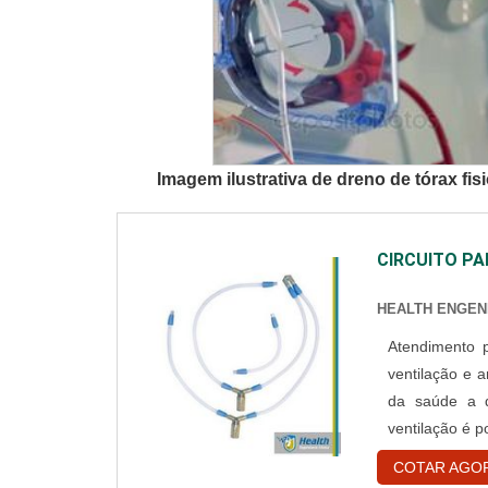
Imagem ilustrativa de dreno de tórax fis
CIRCUITO PA
HEALTH ENGEN
Atendimento para
ventilação e 
da saúde a d
ventilação é p
material deve
COTAR AGO
possibilidade 