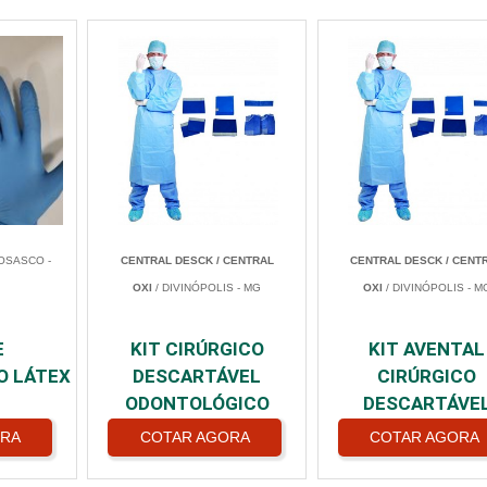
OSASCO -
CENTRAL DESCK / CENTRAL
CENTRAL DESCK / CENT
OXI
/ DIVINÓPOLIS - MG
OXI
/ DIVINÓPOLIS - M
E
KIT CIRÚRGICO
KIT AVENTAL
O LÁTEX
DESCARTÁVEL
CIRÚRGICO
ODONTOLÓGICO
DESCARTÁVE
ORA
COTAR AGORA
COTAR AGORA