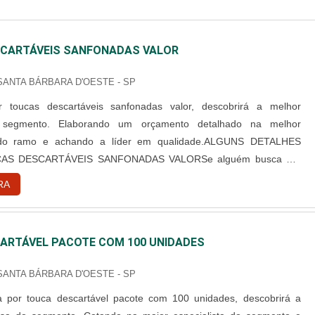
CARTÁVEIS SANFONADAS VALOR
 SANTA BÁRBARA D'OESTE - SP
 toucas descartáveis sanfonadas valor, descobrirá a melhor
segmento. Elaborando um orçamento detalhado na melhor
 do ramo e achando a líder em qualidade.ALGUNS DETALHES
AS DESCARTÁVEIS SANFONADAS VALORSe alguém busca por
rtáveis sanfonadas valor em uma empresa responsável, consegue
RA
site da Best Fabril. Com grande know-how focado em capote
cartável e campo ...
ARTÁVEL PACOTE COM 100 UNIDADES
 SANTA BÁRBARA D'OESTE - SP
 por touca descartável pacote com 100 unidades, descobrirá a