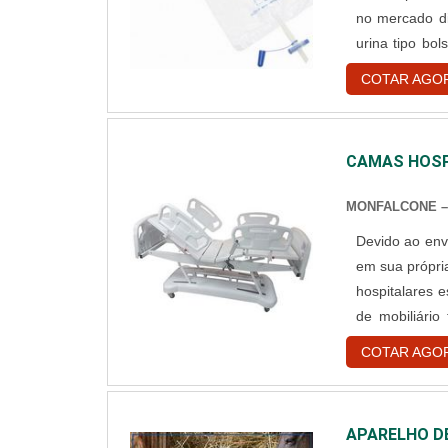
no mercado diver
urina tipo bol
Coletor de urina de de perna. Especifi
COTAR AGO
destinado para
CAMAS HOSP
MONFALCONE –
Devido ao env
em sua própri
hospitalares 
de mobiliári
momento de do
COTAR AGO
tipos, cama ho
APARELHO DE