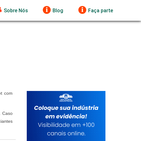
Sobre Nós
Blog
Faça parte
et com
l. Caso
iantes