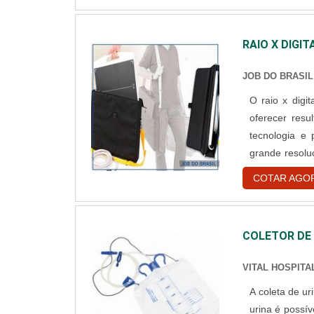
RAIO X DIGI
JOB DO BRASIL
O raio x digi
oferecer resu
tecnologia e
grande resolu
fraturados. A 
COTAR AGO
só, já possui g
COLETOR DE
VITAL HOSPITA
A coleta de ur
urina é possív