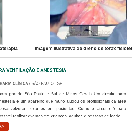
ioterapia
Imagem ilustrativa de dreno de tórax fisiote
RA VENTILAÇÃO E ANESTESIA
HARIA CLÍNICA
/ SÃO PAULO - SP
 grande São Paulo e Sul de Minas Gerais Um circuito para
anestesia é um aparelho que muito ajudou os profissionais da área
esenvolverem exames em pacientes. Como o circuito é para
ossível realizar exames em crianças, adultos e pessoas de idade. O
 estar em seu perfeito funcionamento, para que toda e qualquer
RA
de falha seja eliminada. Especificações importantes do ma....