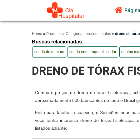
Página 
Home
»
Produtos
»
Categoria - procedimentos
»
dreno de tórax
Buscas relacionadas:
sonda de demora
sonda endotraqueal solidor
equipo mac
DRENO DE TÓRAX FI
Compare preços de dreno de tórax fisioterapia, ach
aproximadamente 500 fabricantes de todo o Brasil gr
Feito para facilitar a sua vida, o Soluções Industri
você tenha interesse dreno de tórax fisioterapia
listados adiante: