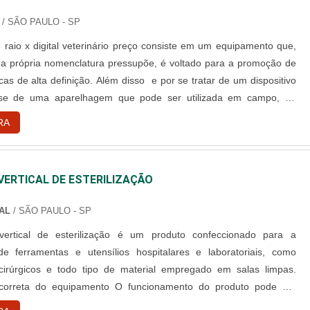
/ SÃO PAULO - SP
 raio x digital veterinário preço consiste em um equipamento que,
a própria nomenclatura pressupõe, é voltado para a promoção de
as de alta definição. Além disso e por se tratar de um dispositivo
ta-se de uma aparelhagem que pode ser utilizada em campo, “in
mbas as situações. Agilidade nos resultados Quanto às funções
RA
cumpridas pelo aparelho de raio-x digital veteriná....
ERTICAL DE ESTERILIZAÇÃO
AL
/ SÃO PAULO - SP
vertical de esterilização é um produto confeccionado para a
 de ferramentas e utensílios hospitalares e laboratoriais, como
cirúrgicos e todo tipo de material empregado em salas limpas.
correta do equipamento O funcionamento do produto pode ser
utomático, dependendo do modelo escolhido. Os modelos