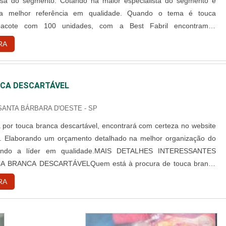
sa do segmento. Cotando na maior especialista do segmento e
 a melhor referência em qualidade. Quando o tema é touca
 pacote com 100 unidades, com a Best Fabril encontramos
ade com pagamento acessível.DETALHES SOBRE TOUCA
RA
L PACOTE COM 100 UNIDADESA Best Fabril objetiva seus
iar para cada cliente um...
CA DESCARTÁVEL
 SANTA BÁRBARA D'OESTE - SP
por touca branca descartável, encontrará com certeza no website
l. Elaborando um orçamento detalhado na melhor organização do
ndo a líder em qualidade.MAIS DETALHES INTERESSANTES
 BRANCA DESCARTÁVELQuem está à procura de touca branca
 em uma empresa comprometida com seus serviços, consegue
RA
te da Best Fabril. É possível encontrar capote hospitalar descartável