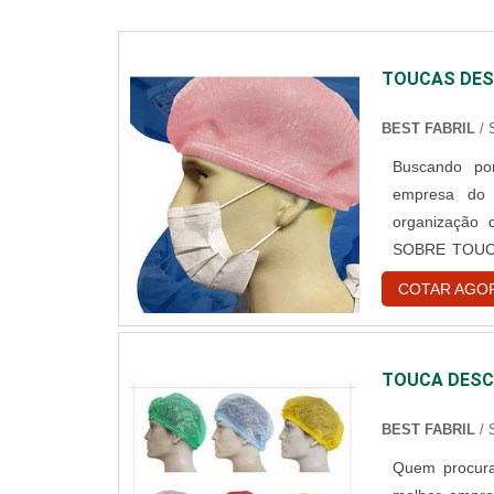
TOUCAS DES
BEST FABRIL
/
Buscando por
empresa do 
organização
SOBRE TOUC
toucas desca
COTAR AGO
encontrar o 
hospitalar des
TOUCA DESC
BEST FABRIL
/
Quem procura