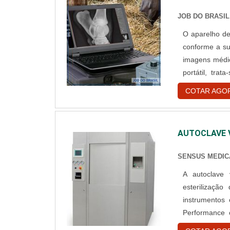
JOB DO BRASIL
O aparelho de
conforme a su
imagens médic
portátil, tra
home” ou em a
COTAR AGO
aptas a serem 
AUTOCLAVE V
SENSUS MEDIC
A autoclave 
esterilização
instrumentos 
Performance 
manual ou a