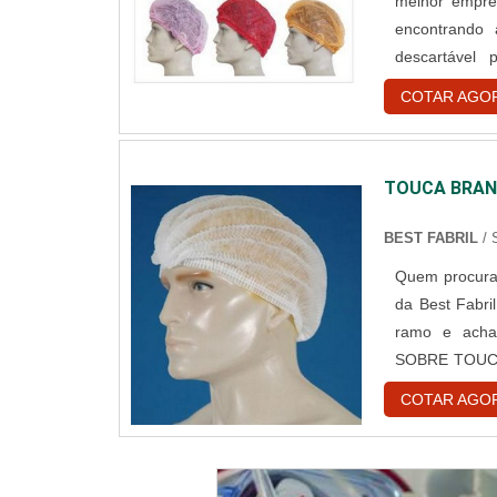
melhor empre
encontrando
descartável
assertivid
COTAR AGO
DESCARTÁVE
reforços em cr
TOUCA BRAN
BEST FABRIL
/
Quem procura 
da Best Fabri
ramo e acha
SOBRE TOUCA
descartável
COTAR AGO
encontrar o si
e gorr...