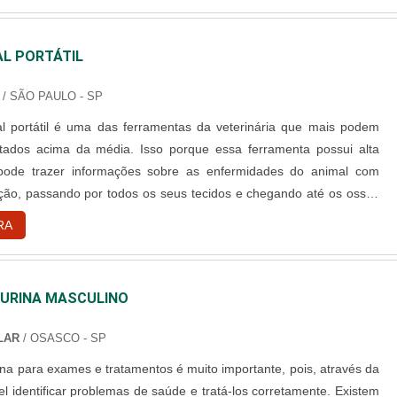
TAL PORTÁTIL
/ SÃO PAULO - SP
tal portátil é uma das ferramentas da veterinária que mais podem
ltados acima da média. Isso porque essa ferramenta possui alta
 pode trazer informações sobre as enfermidades do animal com
ção, passando por todos os seus tecidos e chegando até os ossos
tecnologia de um raio x digital O procedimento de radiografia, por si
RA
rande tecnologia e, com o raio x portátil, essa....
 URINA MASCULINO
LAR
/ OSASCO - SP
ina para exames e tratamentos é muito importante, pois, através da
el identificar problemas de saúde e tratá-los corretamente. Existem