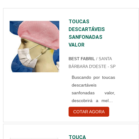
TOUCAS
DESCARTÁVEIS
SANFONADAS
VALOR
BEST FABRIL
/ SANTA
BÁRBARA D'OESTE - SP
Buscando por toucas
descartáveis
sanfonadas valor,
descobrirá a melhor
empresa do
COTAR AGORA
segmento.
Elaborando um
orçamento detalhado
TOUCA