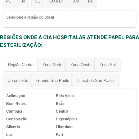
PE
BA
CE
GO e DF
AM
PA
Selecione a região do Brasil
REGIÕES ONDE A CIA HOSPITALAR ATENDE PAPEL PARA
ESTERILIZAÇÃO:
Região Central
Zona Norte
Zona Oeste
Zona Sul
Zona Leste
Grande São Paulo
Litoral de São Paulo
Aclimação
Bela Vista
Bom Retiro
Brás
Cambuci
Centro
Consolação
Higienópolis
Glicério
Liberdade
Luz
Pari