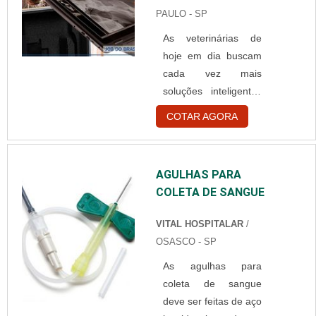
absorvíveis e os não
retirar contaminações
PAULO - SP
absorvíveis.
das mais variadas
As veterinárias de
Especificações das
or....
hoje em dia buscam
categorias Os fios do
cada vez mais
tipo absorvíveis são
soluções inteligentes
feitos a partir de
para melhorar a
partes de intestinos
COTAR AGORA
qualidade de seus
de animais, como por
processos
exemplo bovinos e
desenvolvidos. É
suínos, onde passam
AGULHAS PARA
possível melhorar a
por processos de
COLETA DE SANGUE
qualidade do
limpeza e sepa....
diagnóstico utilizando
VITAL HOSPITALAR
/
um equipamento de
OSASCO - SP
raio x veterinário
As agulhas para
digital portátil.
coleta de sangue
Precisão nos
deve ser feitas de aço
resultados A