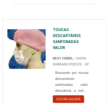
TOUCAS
DESCARTÁVEIS
SANFONADAS
VALOR
BEST FABRIL
/ SANTA
BÁRBARA D'OESTE - SP
Buscando por toucas
descartáveis
sanfonadas valor,
descobrirá a melhor
empresa do
COTAR AGORA
segmento.