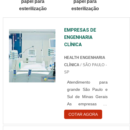
papel para
papel para
SOBRE TOUCA
esterilização
esterilização
BRANCA
DESCARTÁVELQuem
está à procura de
EMPRESAS DE
touca branca
ENGENHARIA
descartável em uma
CLÍNICA
empresa
comprometida com
HEALTH ENGENHARIA
seus serviços,
CLÍNICA
/ SÃO PAULO -
consegue encontrar o
SP
site da Best Fabril. É
possível encontrar
Atendimento para
capote hospitalar
grande São Paulo e
descartável e gorr...
Sul de Minas Gerais
As empresas de
engenharia clínica
COTAR AGORA
são as responsáveis
por fornecer a