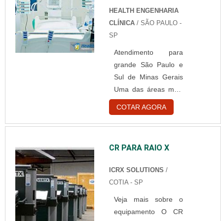
diagnósticos sejam
HEALTH ENGENHARIA
passados com
CLÍNICA
/ SÃO PAULO -
grande eficiência
SP
para todos os
Atendimento para
pacientes que
grande São Paulo e
visitarem as clínicas
Sul de Minas Gerais
médicas e hospitais.
Uma das áreas mais
Em casos de quebras
importantes é a área
e falhas em
COTAR AGORA
da saúde. E as
aparelhos é
empresas de
fundamental que seja
engenharia clínica
contratada uma
CR PARA RAIO X
hospitalar possuem
empresa eficiente em
um grande papel
conserto de
ICRX SOLUTIONS
/
nessa área, pois
equipamentos
COTIA - SP
podem oferecer
médicos. Essa ativ....
Veja mais sobre o
produtos e serviços
equipamento O CR
para