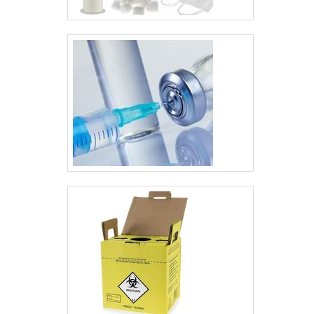
estabelecimentos,
seja para a realização
de check-ups de
rotina ou para
exames mais
aprofundados.
Qualificações que o
material disponibiliza
A distribuidora
pode....