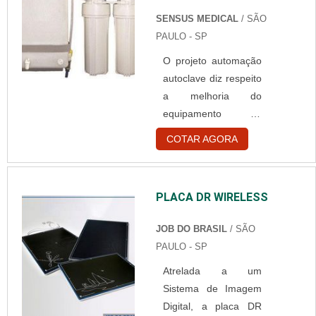
saúde. Uma empresa
SENSUS MEDICAL
/ SÃO
que fornece produtos
PAULO - SP
hospitalares pode
O projeto automação
fornecer os produtos
autoclave diz respeito
certos para diversos
a melhoria do
tipos de
equipamento de
estabelecimentos da
laboratório utilizado
área da saúde, por
COTAR AGORA
para esterilizar
exemplo, laboratórios
artigos por meio de
médicos, clínicas
calor úmido sob
hospitalares, entre
PLACA DR WIRELESS
pressão. Em
outros. Principais
processos
aparelhos da
JOB DO BRASIL
/ SÃO
laboratoriais que
empresa O ....
PAULO - SP
manejam diversos
Atrelada a um
utensílios, a
Sistema de Imagem
esterilizadora é a
Digital, a placa DR
malhor saída.