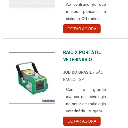
Ao contrário do que
muitos pensam, o
sistema CR radiologia
é uma excelente
COTAR AGORA
solução na redução
de custos de uma
clínica ou hospital,
RAIO X PORTÁTIL
além de ser um
VETERINÁRIO
enorme ajudante na
melhoria de eficiência
JOB DO BRASIL
/ SÃO
dos locais. É comum
PAULO - SP
que os volumes de
Com o grande
exames na rede
avanço da tecnologia
pública ou privada
no setor de radiologia
sejam elevados,
veterinária, surgem a
fazendo com que os
cada dia
custos mensais de
COTAR AGORA
equipamentos
consumíveis tornem o