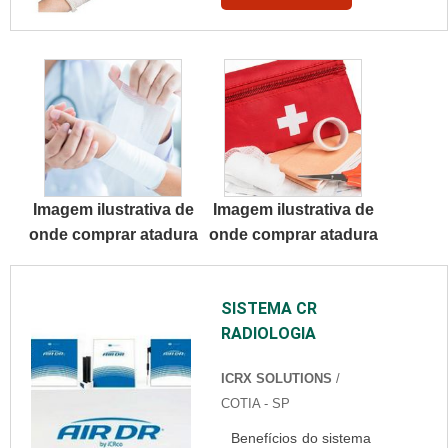
negativos.Os
produtos magnéticos
em questão têm
como finalidade
oferecer um recurso
simples e rápido para
a fixação de objetos
em superfícies
Imagem ilustrativa de
Imagem ilustrativa de
metálicas ou de ferro,
onde comprar atadura
onde comprar atadura
da mesma forma com
que são removidas,
se...
SISTEMA CR
RADIOLOGIA
ICRX SOLUTIONS
/
COTIA - SP
Benefícios do sistema