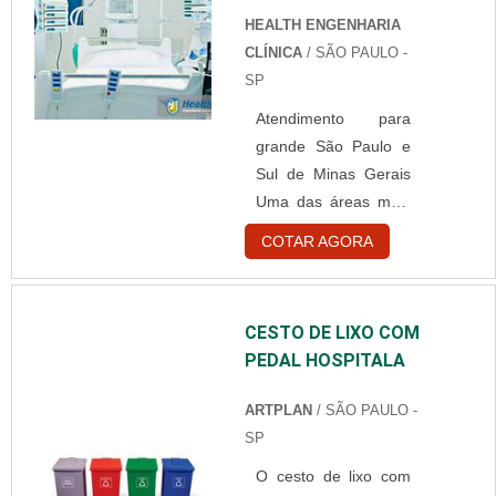
inúmeras ocasiões. A
HEALTH ENGENHARIA
bobina de TNT para
CLÍNICA
/ SÃO PAULO -
hospital pode ser
SP
encontrada em
Atendimento para
centros comerciais,
grande São Paulo e
ou no caso do setor
Sul de Minas Gerais
hospitalar, em lojas
Uma das áreas mais
especializadas. Onde
importantes é a área
o TNT pode ser
COTAR AGORA
da saúde. E as
usado Vestuário de
empresas de
TNT; Confecção de
engenharia clínica
avental hospitalar;
CESTO DE LIXO COM
hospitalar possuem
Avental para exames
PEDAL HOSPITALA
um grande papel
....
nessa área, pois
ARTPLAN
/ SÃO PAULO -
podem oferecer
SP
produtos e serviços
O cesto de lixo com
para