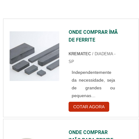
ONDE COMPRAR ÍMÃ
DE FERRITE
KREMATEC
/ DIADEMA -
SP
Independentemente
da necessidade, seja
de grandes ou
pequenas
quantidades, é
COTAR AGORA
importante se atentar
ao local onde
comprar ímã de
ONDE COMPRAR
ferrite, que