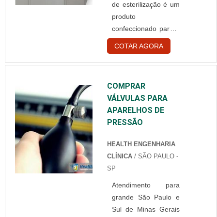
de esterilização é um
mais aprofundados.
produto
Esses equipamentos
confeccionado para a
podem ser adquiridos
esterilização de
em empresas de
COTAR AGORA
ferramentas e
engenharia clínica e
utensílios
possuem papel
hospitalares e
fundamental em
COMPRAR
laboratoriais, como
tratamentos e
VÁLVULAS PARA
instrumentos
avaliações de
APARELHOS DE
cirúrgicos e todo tipo
pacientes. Produtos
PRESSÃO
de material
e funções específicas
empregado em salas
A....
HEALTH ENGENHARIA
limpas. Performance
CLÍNICA
/ SÃO PAULO -
correta do
SP
equipamento O
Atendimento para
funcionamento do
grande São Paulo e
produto pode ser
Sul de Minas Gerais
manual ou