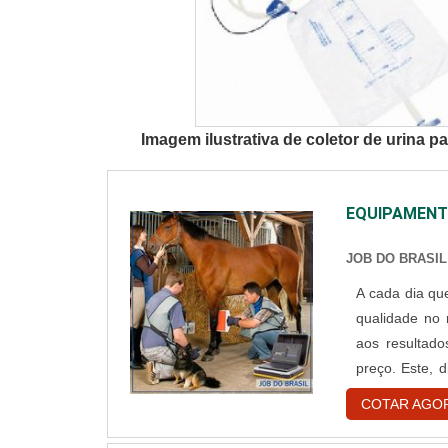
Imagem ilustrativa de coletor de urina p
EQUIPAMENTO
JOB DO BRASIL
A cada dia qu
qualidade no 
aos resultado
preço. Este, 
em monitores
COTAR AGO
imagens podem