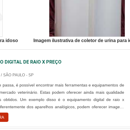
ara idoso
Imagem ilustrativa de coletor de urina para 
 DIGITAL DE RAIO X PREÇO
/ SÃO PAULO - SP
e passa, é possível encontrar mais ferramentas e equipamentos de
mercado veterinário. Estas podem oferecer ainda mais qualidade
s obtidos. Um exemplo disso é o equipamento digital de raio x
diferentemente dos aparelhos analógicos, podem oferecer imagens
 que deixarão as imagens com alta resolução. Além disso, as
RA
 ser enviadas para a nuvem através de e-mails. Vantagens do....