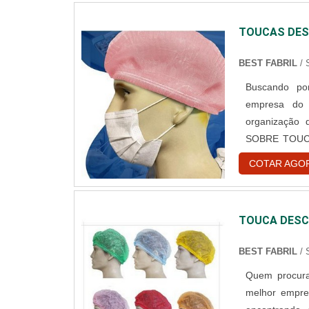
TOUCAS DES
BEST FABRIL
/
Buscando por
empresa do 
organização
SOBRE TOUC
toucas desca
COTAR AGO
encontrar o 
hospitalar des
TOUCA DESC
BEST FABRIL
/
Quem procura
melhor empre