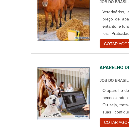
JOB DO BRASIL
Veterinários
preço de apa
entanto, é fu
los. Pratici
procurados ho
COTAR AGO
“fotografias” 
APARELHO DE
JOB DO BRASIL
O aparelho de
necessidade d
Ou seja, tra
suas configu
radiológicos
COTAR AGO
quantidade de 