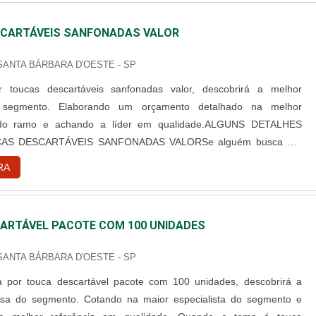
CARTÁVEIS SANFONADAS VALOR
 SANTA BÁRBARA D'OESTE - SP
 toucas descartáveis sanfonadas valor, descobrirá a melhor
segmento. Elaborando um orçamento detalhado na melhor
 do ramo e achando a líder em qualidade.ALGUNS DETALHES
AS DESCARTÁVEIS SANFONADAS VALORSe alguém busca por
rtáveis sanfonadas valor em uma empresa responsável, consegue
RA
site da Best Fabril. Com grande know-how focado em capote
cartável e campo ...
ARTÁVEL PACOTE COM 100 UNIDADES
 SANTA BÁRBARA D'OESTE - SP
 por touca descartável pacote com 100 unidades, descobrirá a
sa do segmento. Cotando na maior especialista do segmento e