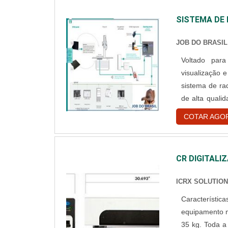
SISTEMA DE 
JOB DO BRASIL
Voltado par
visualização 
sistema de ra
de alta quali
trata-se de u
COTAR AGO
fixo. Atendend
CR DIGITALI
ICRX SOLUTIO
Características do digitalizador O c
equipamento m
35 kg. Toda a