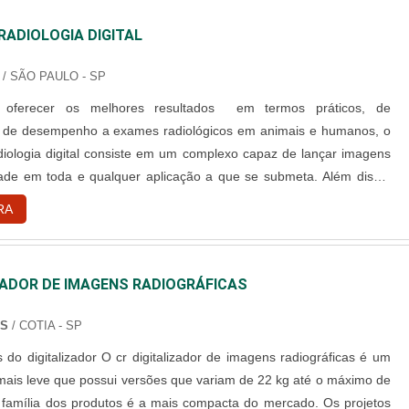
RADIOLOGIA DIGITAL
/ SÃO PAULO - SP
a oferecer os melhores resultados em termos práticos, de
e de desempenho a exames radiológicos em animais e humanos, o
diologia digital consiste em um complexo capaz de lançar imagens
dade em toda e qualquer aplicação a que se submeta. Além disso,
m sistema que, a depender de cada necessidade, pode ser móvel ou
RA
o humanos e animais A função teórico-prática a ser cumprida....
ZADOR DE IMAGENS RADIOGRÁFICAS
NS
/ COTIA - SP
r digitalizador de imagens radiográficas é um
ais leve que possui versões que variam de 22 kg até o máximo de
 família dos produtos é a mais compacta do mercado. Os projetos