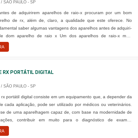
/ SÃO PAULO - SP
, antes de adquirirem aparelhos de raio-x procuram por um bom
relho de rx, além de, claro, a qualidade que este oferece. No
ndamental saber algumas vantagens dos aparelhos antes de adquiri-
dade dom aparelho de raio x Um dos aparelhos de raio-x mais
je em dia é o aparelho digital. Esse equipamento é capaz de tirar
RA
dos ossos dos pacientes com grande qualidade e, além disso,....
 RX PORTÁTIL DIGITAL
/ SÃO PAULO - SP
 rx portátil digital consiste em um equipamento que, a depender da
e cada aplicação, pode ser utilizado por médicos ou veterinários.
ta-se de uma aparelhagem capaz de, com base na modernidade de
rações, contribuir em muito para o diagnóstico de exames
 realizados em humanos ou animais. Poder ser portátil eleva a
RA
funções passíveis de serem cumpridas pelo aparelho de raio x....