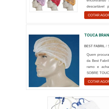
encontrando
descartável
assertivid
COTAR AGO
DESCARTÁVE
reforços em cr
TOUCA BRAN
BEST FABRIL
/
Quem procura 
da Best Fabri
ramo e acha
SOBRE TOUCA
descartável
COTAR AGO
encontrar o si
e gorr...