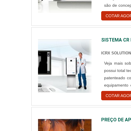
são de concep
funcionament
COTAR AGO
em seu projeto
SISTEMA CR 
ICRX SOLUTIO
Veja mais sobre o equipamento
possui total t
patenteado c
equipamento 
partes das me
COTAR AGO
tempo de uso. Destaque do sistema CR para raio x da ICRco A mai
empr....
PREÇO DE AP