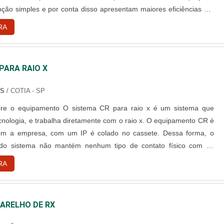
ção simples e por conta disso apresentam maiores eficiências em
o, além de serem mais duradouros e terem pouca eletromecânica
RA
.Além disso, esse equipamento é mais ágil. O fat....
PARA RAIO X
NS
/ COTIA - SP
 O sistema CR para raio x é um sistema que
ecnologia, e trabalha diretamente com o raio x. O equipamento CR é
om a empresa, com um IP é colado no cassete. Dessa forma, o
do sistema não mantém nenhum tipo de contato físico com as
cânicas, fazendo com que o IP não perca a sua qualidade com o
RA
oria das
ARELHO DE RX