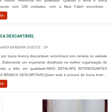
 a melhor referência em qualidade. Quando o tema é touca
 pacote com 100 unidades, com a Best Fabril encontramos
ade com pagamento acessível.DETALHES SOBRE TOUCA
RA
L PACOTE COM 100 UNIDADESA Best Fabril objetiva seus
iar para cada cliente um...
CA DESCARTÁVEL
 SANTA BÁRBARA D'OESTE - SP
por touca branca descartável, encontrará com certeza no website
l. Elaborando um orçamento detalhado na melhor organização do
ndo a líder em qualidade.MAIS DETALHES INTERESSANTES
 BRANCA DESCARTÁVELQuem está à procura de touca branca
 em uma empresa comprometida com seus serviços, consegue
RA
te da Best Fabril. É possível encontrar capote hospitalar descartável