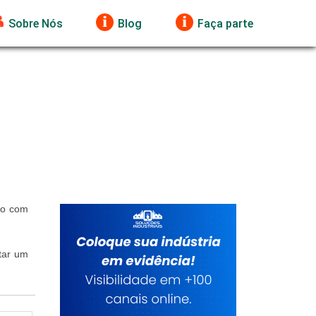
Sobre Nós
Blog
Faça parte
mo com
itar um