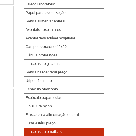
Jaleco laboratório
Papel para esterilização
Sonda alimentar enteral
Aventais hospitalares
Avental descartável hospitalar
Campo operatório 45x50
Cânula orofaríngea
Lancetas de glicemia
Sonda nasoenteral preço
Uripen feminino
Espéculo otoscópio
Espéculo papanicolau
Fio sutura nylon
Frasco para alimentação enteral
Gaze estéril preço
Lancetas automáticas