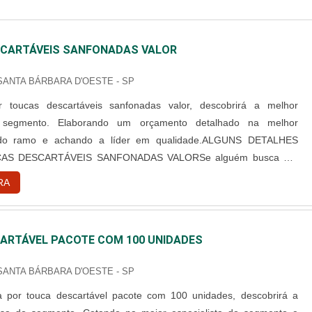
CARTÁVEIS SANFONADAS VALOR
 SANTA BÁRBARA D'OESTE - SP
 toucas descartáveis sanfonadas valor, descobrirá a melhor
segmento. Elaborando um orçamento detalhado na melhor
 do ramo e achando a líder em qualidade.ALGUNS DETALHES
AS DESCARTÁVEIS SANFONADAS VALORSe alguém busca por
rtáveis sanfonadas valor em uma empresa responsável, consegue
RA
site da Best Fabril. Com grande know-how focado em capote
cartável e campo ...
ARTÁVEL PACOTE COM 100 UNIDADES
 SANTA BÁRBARA D'OESTE - SP
 por touca descartável pacote com 100 unidades, descobrirá a