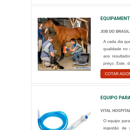
EQUIPAMENTO
JOB DO BRASIL
A cada dia qu
qualidade no 
aos resultado
preço. Este, 
em monitores
COTAR AGO
imagens podem
EQUIPO PARA
VITAL HOSPITA
O equipo para 
ingestão de 