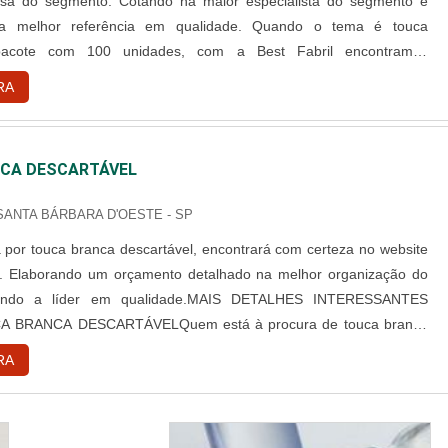
sa do segmento. Cotando na maior especialista do segmento e
 a melhor referência em qualidade. Quando o tema é touca
 pacote com 100 unidades, com a Best Fabril encontramos
ade com pagamento acessível.DETALHES SOBRE TOUCA
RA
L PACOTE COM 100 UNIDADESA Best Fabril objetiva seus
iar para cada cliente um...
CA DESCARTÁVEL
 SANTA BÁRBARA D'OESTE - SP
por touca branca descartável, encontrará com certeza no website
l. Elaborando um orçamento detalhado na melhor organização do
ndo a líder em qualidade.MAIS DETALHES INTERESSANTES
 BRANCA DESCARTÁVELQuem está à procura de touca branca
 em uma empresa comprometida com seus serviços, consegue
RA
te da Best Fabril. É possível encontrar capote hospitalar descartável