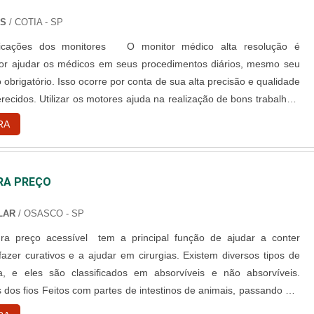
NS
/ COTIA - SP
plicações dos monitores O monitor médico alta resolução é
or ajudar os médicos em seus procedimentos diários, mesmo seu
obrigatório. Isso ocorre por conta de sua alta precisão e qualidade
recidos. Utilizar os motores ajuda na realização de bons trabalhos,
 fluxo e facilita os procedimentos. Por esse e outros motivos, hoje
RA
nitores podem ser encontrados em modelos esp....
RA PREÇO
LAR
/ OSASCO - SP
ura preço acessível tem a principal função de ajudar a conter
fazer curativos e a ajudar em cirurgias. Existem diversos tipos de
a, e eles são classificados em absorvíveis e não absorvíveis.
 dos fios Feitos com partes de intestinos de animais, passando por
 limpeza, higienização e solução de alcalina e compostos de