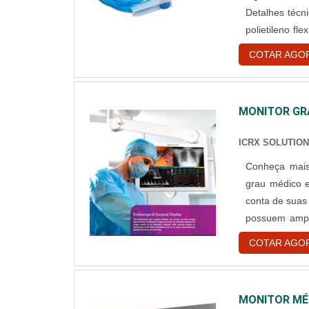
Detalhes técn
polietileno f
frasco, até a
COTAR AGO
para perfuraçã
MONITOR GR
ICRX SOLUTIO
Conheça mais sobre o equip
grau médico e
conta de suas
possuem ampl
as câmeras. A
COTAR AGO
modos de exibi
MONITOR MÉ