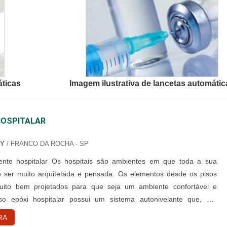
áticas
Imagem ilustrativa de lancetas automátic
HOSPITALAR
XY
/ FRANCO DA ROCHA - SP
pitais são ambientes em que toda a sua
e ser muito arquitetada e pensada. Os elementos desde os pisos
ito bem projetados para que seja um ambiente confortável e
so epóxi hospitalar possui um sistema autonivelante que, um
reo, liso e de alto brilho, as medidas desse tipo de revestimento é
RA
. Geralmente esse tipo de piso é utilizado em hospitais ou ....