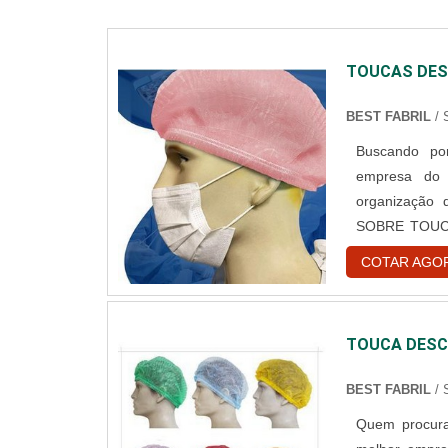
TOUCAS DES
BEST FABRIL
/
Buscando por
empresa do 
organização
SOBRE TOUC
toucas desca
COTAR AGO
encontrar o 
hospitalar des
TOUCA DESC
BEST FABRIL
/
Quem procura