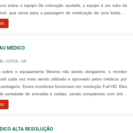
icos sobre o equipo De coloração azulada, o equipo é um tubo de
lexível, que serve para a passagem de medicação de uma bolsa ou
 corrente sanguínea do paciente. Ele possui uma agulha na ponta
RA
o do vaso sanguíneo, e um regulador que permite ajust....
AU MÉDICO
NS
/ COTIA - SP
amento Mesmo não sendo obrigatório, o monitor
stá cada vez mais sendo utilizado e aprovado pelos médicos por
 vantagens. Esses monitores funcionam em resolução Full HD. Eles
a variedade de entradas e saídas, sendo compatíveis com todas
lém disso, o monitor possui capacidade de proporcionar diferentes
RA
ção, tanto em paisagem como em retrato. E tudo isso de ....
DICO ALTA RESOLUÇÃO