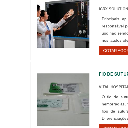
ICRX SOLUTIO
Principais a
responsável p
uso não sendo 
nos laudos ofe
pois aumenta o
COTAR AGO
em dias os mo
FIO DE SUTU
VITAL HOSPITA
O fio de sut
hemorragias, 
fios de sutur
Diferenciações
processos de