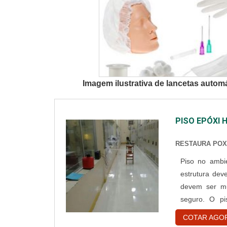
Imagem ilustrativa de lancetas autom
PISO EPÓXI 
RESTAURA PO
Piso no ambiente hospitalar Os hos
estrutura dev
devem ser mu
seguro. O pi
acabamento vít
COTAR AGO
de 1,5mm a 4mm