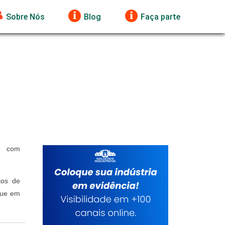
Sobre Nós
Blog
Faça parte
a com
tos de
que em