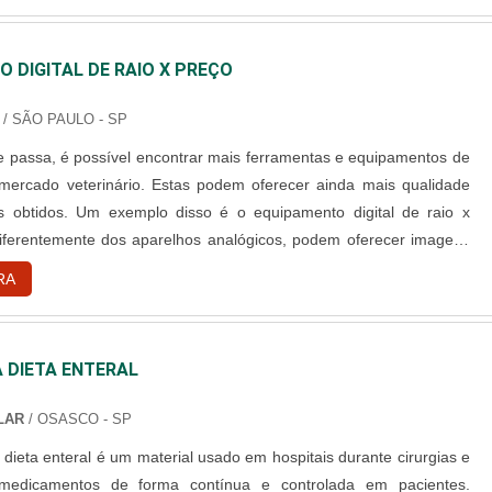
 DIGITAL DE RAIO X PREÇO
/ SÃO PAULO - SP
e passa, é possível encontrar mais ferramentas e equipamentos de
mercado veterinário. Estas podem oferecer ainda mais qualidade
s obtidos. Um exemplo disso é o equipamento digital de raio x
diferentemente dos aparelhos analógicos, podem oferecer imagens
 que deixarão as imagens com alta resolução. Além disso, as
RA
 ser enviadas para a nuvem através de e-mails. Vantagens do....
 DIETA ENTERAL
LAR
/ OSASCO - SP
dieta enteral é um material usado em hospitais durante cirurgias e
medicamentos de forma contínua e controlada em pacientes.