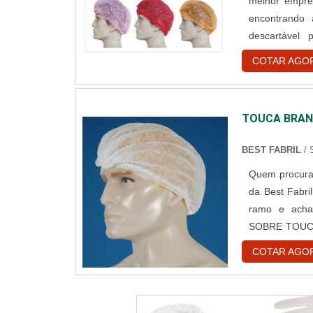
melhor empre
encontrando
descartável
assertivid
COTAR AGO
DESCARTÁVE
reforços em cr
TOUCA BRAN
BEST FABRIL
/
Quem procura 
da Best Fabri
ramo e acha
SOBRE TOUCA
descartável
COTAR AGO
encontrar o si
e gorr...