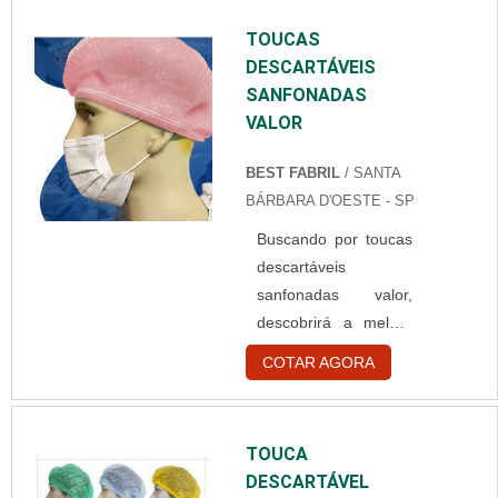
TOUCAS
DESCARTÁVEIS
SANFONADAS
VALOR
BEST FABRIL
/ SANTA
BÁRBARA D'OESTE - SP
Buscando por toucas
descartáveis
sanfonadas valor,
descobrirá a melhor
empresa do
COTAR AGORA
segmento.
Elaborando um
orçamento detalhado
TOUCA
na melhor
DESCARTÁVEL
organização do ramo