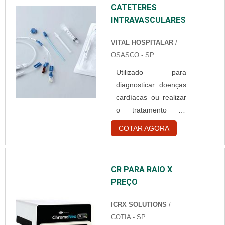
CATETERES
touca branca
INTRAVASCULARES
descartável em uma
empresa
VITAL HOSPITALAR
/
comprometida com
OSASCO - SP
seus serviços,
consegue encontrar o
Utilizado para
site da Best Fabril. É
diagnosticar doenças
possível encontrar
cardíacas ou realizar
capote hospitalar
o tratamento da
descartável e gorr...
mesma, os cateteres
COTAR AGORA
intravasculares é um
tipo de é um tubo
flexível que é
CR PARA RAIO X
introduzido em um
PREÇO
ducto ou vaso
sanguíneo na artéria
ICRX SOLUTIONS
/
do braço ou da perna
COTIA - SP
do paciente.