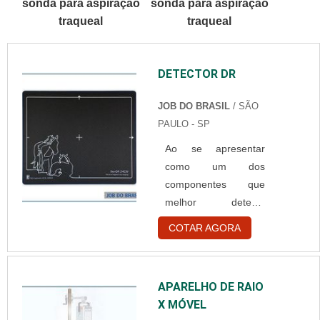
sonda para aspiração
sonda para aspiração
SOBRE TOUCA
traqueal
traqueal
BRANCA
DESCARTÁVELQuem
está à procura de
DETECTOR DR
touca branca
descartável em uma
JOB DO BRASIL
/ SÃO
empresa
PAULO - SP
comprometida com
seus serviços,
Ao se apresentar
consegue encontrar o
como um dos
site da Best Fabril. É
componentes que
possível encontrar
melhor detecta
capote hospitalar
lesões e suas
COTAR AGORA
descartável e gorr...
respectivas
gravidades em
pacientes e animais,
APARELHO DE RAIO
o detector dr
X MÓVEL
representa um dos