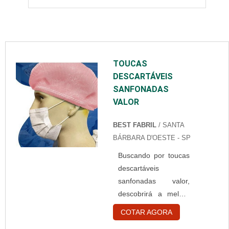
TOUCAS
DESCARTÁVEIS
SANFONADAS
VALOR
BEST FABRIL
/ SANTA
BÁRBARA D'OESTE - SP
Buscando por toucas
descartáveis
sanfonadas valor,
descobrirá a melhor
empresa do
COTAR AGORA
segmento.