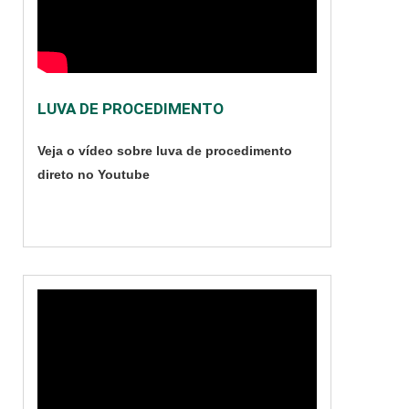
aparelhos com maior
facilidade. O circuito é
simples de usar e
muito prático, além
de poder se adaptar
LUVA DE PROCEDIMENTO
a diversas situações.
Desse modo, o
Veja o vídeo sobre luva de procedimento
equipamento é muito
direto no Youtube
utilizado em:
Umidificadores;
Respiradores; A....