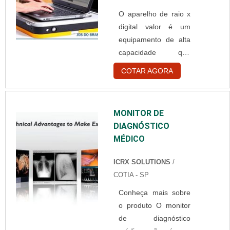
um tubo de polietileno
O aparelho de raio x
flexível, que serve
digital valor é um
para a passagem de
equipamento de alta
medicação de uma
capacidade que
bolsa ou frasco, até a
auxilia muito no
corrente sanguínea
COTAR AGORA
diagnóstico de
do paciente. Ele
variadas
possui uma agulha na
enfermidades. Pela
ponta para
MONITOR DE
sua eficiência, esse
perfuração do vaso
DIAGNÓSTICO
tipo de aparelho é
sanguíneo, e um
MÉDICO
muito utilizado em
regulador que
diversos ambientes
permite ajust....
ICRX SOLUTIONS
/
de atendimento
COTIA - SP
veterinários.
Conheça mais sobre
Diferencial do
o produto O monitor
aparelho Um dos
de diagnóstico
diferenciais desse