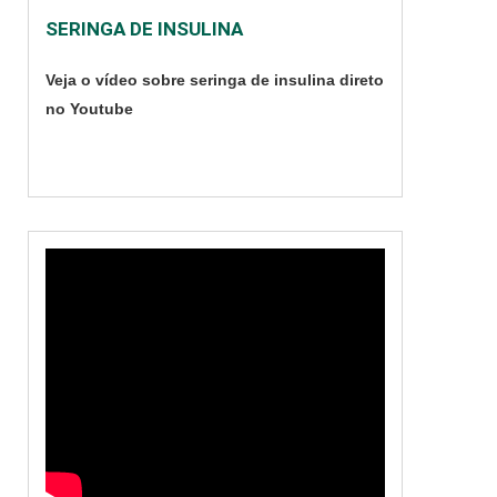
funções. Monitor
SERINGA DE INSULINA
Multiparâmetros
WL50 12; Eletrodo
Veja o vídeo sobre seringa de insulina direto
precordial;
no Youtube
Conectores.
Cuidados importantes
com o serviço Vale
ressaltar que p....