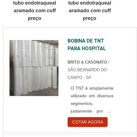
tubo endotraqueal
tubo endotraqueal
SOBRE TOUCA
aramado com cuff
aramado com cuff
BRANCA
preço
preço
DESCARTÁVELQuem
está à procura de
touca branca
BOBINA DE TNT
descartável em uma
PARA HOSPITAL
empresa
comprometida com
BRITO & CASONATO
/
seus serviços,
SÃO BERNARDO DO
consegue encontrar o
CAMPO - SP
site da Best Fabril. É
possível encontrar
O TNT é amplamente
capote hospitalar
utilizado em diversos
descartável e gorr...
segmentos,
justamente por ser
um produto barato,
COTAR AGORA
acessível e fácil de
ser encontrado no