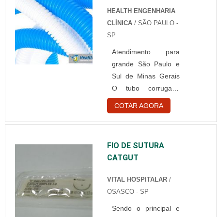
por um longo
HEALTH ENGENHARIA
período, é
CLÍNICA
/ SÃO PAULO -
fundamental contratar
SP
serviços de
Atendimento para
manutenção de
grande São Paulo e
equipamentos
Sul de Minas Gerais
hospitalares SP.
O tubo corrugado
Detalhes importantes
médico é um produto
do serviço As
COTAR AGORA
aplicável a
manutenções em
diversificados e
equipamentos
refinados
hospitalares podem
FIO DE SUTURA
procedimentos
ser feitas de dois
CATGUT
médico-hospitalares.
modos diferentes. O
Esse produto é
primeiro deles é a
VITAL HOSPITALAR
/
amplamente usado
manutenção
OSASCO - SP
em estabelecimentos
preventiva, que é
Sendo o principal e
da área da saúde
responsável ....