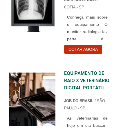
procedimentos
produtos e aparelhos
COTIA - SP
radiológicos. Onde
da área da sa....
Conheça mais sobre
encontrar O Aparelho
o equipamento O
de raio é um
monitor radiologia faz
equipamento
parte dos
vastamente utilizado
equipamentos de
em diversos
COTAR AGORA
avanço tecnológico
ambientes de
do mundo medicinal.
atendimento médico
Atualmente esse
veterinário, entre
EQUIPAMENTO DE
produto é muito
eles: Emergências;
RAIO X VETERINÁRIO
utilizado para a
Hospitais; Clínicas.
DIGITAL PORTÁTIL
redução de custos,
Existem dois tipos de
principalmente
equipamentos de
JOB DO BRASIL
/ SÃO
quando se fala de
raio-x ....
PAULO - SP
custos de técnicos de
As veterinárias de
radiologia e na de
hoje em dia buscam
impressão das