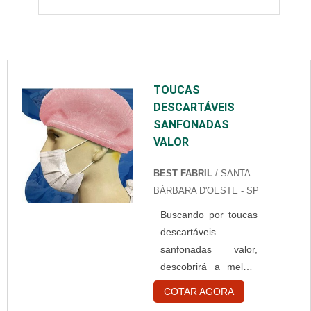
TOUCAS
DESCARTÁVEIS
SANFONADAS
VALOR
BEST FABRIL
/ SANTA
BÁRBARA D'OESTE - SP
Buscando por toucas
descartáveis
sanfonadas valor,
descobrirá a melhor
empresa do
COTAR AGORA
segmento.