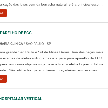
abricação das luvas vem da borracha natural, e é a principal escolha
a pois possui um ótimo vestimento e o profissional não perde a
RA
da mão com ela. A luva é a principal barreira....
APARELHO DE ECG
HARIA CLÍNICA
/ SÃO PAULO - SP
grande São Paulo e Sul de Minas Gerais Uma das peças mais
m exames de eletrocardiogramas é a pera para aparelho de ECG.
pera tem como objetivo sugar o ar e fixar o eletrodo precordial na
ente. São utilizadas para inflamar braçadeiras em exames de
a medir a pressão arterial do paciente. Algumas podem ser
RA
 ou sem luva dianteira para retenção de ar. As peras são fabr....
HOSPITALAR VERTICAL