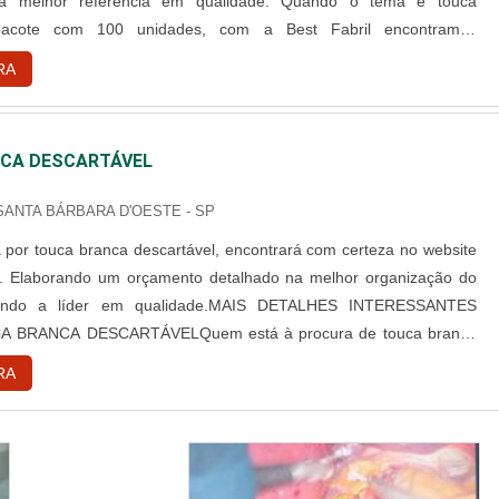
 a melhor referência em qualidade. Quando o tema é touca
 pacote com 100 unidades, com a Best Fabril encontramos
ade com pagamento acessível.DETALHES SOBRE TOUCA
RA
L PACOTE COM 100 UNIDADESA Best Fabril objetiva seus
iar para cada cliente um...
CA DESCARTÁVEL
 SANTA BÁRBARA D'OESTE - SP
por touca branca descartável, encontrará com certeza no website
l. Elaborando um orçamento detalhado na melhor organização do
ndo a líder em qualidade.MAIS DETALHES INTERESSANTES
 BRANCA DESCARTÁVELQuem está à procura de touca branca
 em uma empresa comprometida com seus serviços, consegue
RA
te da Best Fabril. É possível encontrar capote hospitalar descartável