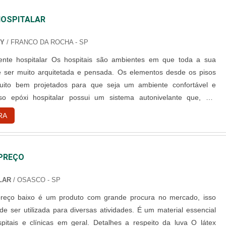
HOSPITALAR
XY
/ FRANCO DA ROCHA - SP
pitais são ambientes em que toda a sua
e ser muito arquitetada e pensada. Os elementos desde os pisos
ito bem projetados para que seja um ambiente confortável e
so epóxi hospitalar possui um sistema autonivelante que, um
reo, liso e de alto brilho, as medidas desse tipo de revestimento é
RA
. Geralmente esse tipo de piso é utilizado em hospitais ou ....
 PREÇO
LAR
/ OSASCO - SP
 preço baixo é um produto com grande procura no mercado, isso
de ser utilizada para diversas atividades. É um material essencial
pitais e clínicas em geral. Detalhes a respeito da luva O látex