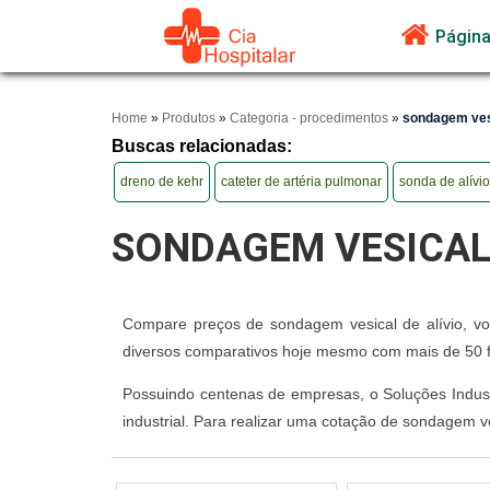
Página 
Home
»
Produtos
»
Categoria - procedimentos
»
sondagem vesi
Buscas relacionadas:
dreno de kehr
cateter de artéria pulmonar
sonda de alívi
SONDAGEM VESICAL 
Compare preços de sondagem vesical de alívio, vo
diversos comparativos hoje mesmo com mais de 50 fo
Possuindo centenas de empresas, o Soluções Industri
industrial. Para realizar uma cotação de sondagem ve