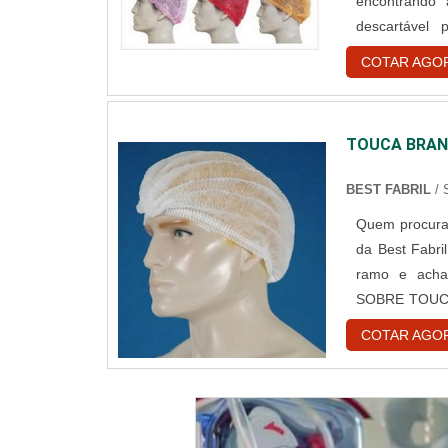
encontrando
descartável
assertivid
COTAR AGO
DESCARTÁVE
reforços em cr
TOUCA BRAN
BEST FABRIL
/
Quem procura 
da Best Fabri
ramo e acha
SOBRE TOUCA
descartável
COTAR AGO
encontrar o si
e gorr...