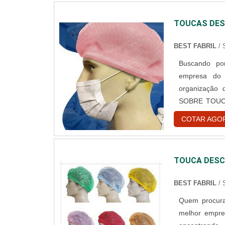
TOUCAS DES
BEST FABRIL
/
Buscando por
empresa do 
organização
SOBRE TOUC
toucas desca
COTAR AGO
encontrar o 
hospitalar des
TOUCA DESC
BEST FABRIL
/
Quem procura
melhor empre