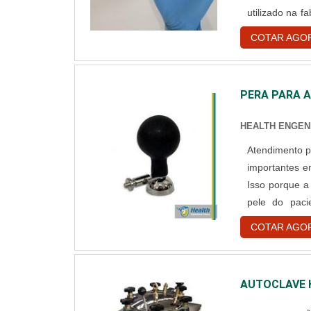
utilizado na f
na área médic
COTAR AGO
sensibilidade 
PERA PARA 
HEALTH ENGEN
Atendimento para 
importantes e
Isso porque a 
pele do paci
pressão, par
COTAR AGO
oferecidas com
AUTOCLAVE 