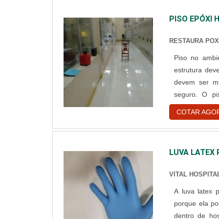
PISO EPÓXI 
RESTAURA PO
Piso no ambiente hospitalar Os hos
estrutura dev
devem ser mu
seguro. O pi
acabamento vít
COTAR AGO
de 1,5mm a 4mm
LUVA LATEX
VITAL HOSPITA
A luva latex
porque ela po
dentro de hos