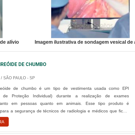
de alívio
Imagem ilustrativa de sondagem vesical de a
IREÓIDE DE CHUMBO
/ SÃO PAULO - SP
ireóide de chumbo é um tipo de vestimenta usada como EPI
o de Proteção Individual) durante a realização de exames
 tanto em pessoas quanto em animais. Esse tipo produto é
 para a segurança de técnicos de radiologia e médicos que ficam
ontra as radiações emitidas pelos aparelhos. Confecção e
RA
eralmente esse tipo de vestimenta é confeccionada em borracha
ível que ....