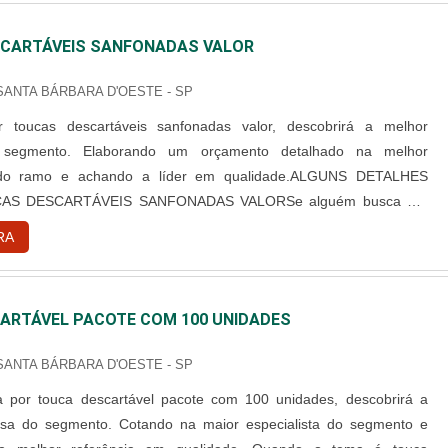
CARTÁVEIS SANFONADAS VALOR
 SANTA BÁRBARA D'OESTE - SP
 toucas descartáveis sanfonadas valor, descobrirá a melhor
segmento. Elaborando um orçamento detalhado na melhor
 do ramo e achando a líder em qualidade.ALGUNS DETALHES
AS DESCARTÁVEIS SANFONADAS VALORSe alguém busca por
rtáveis sanfonadas valor em uma empresa responsável, consegue
RA
site da Best Fabril. Com grande know-how focado em capote
cartável e campo ...
ARTÁVEL PACOTE COM 100 UNIDADES
 SANTA BÁRBARA D'OESTE - SP
 por touca descartável pacote com 100 unidades, descobrirá a
sa do segmento. Cotando na maior especialista do segmento e