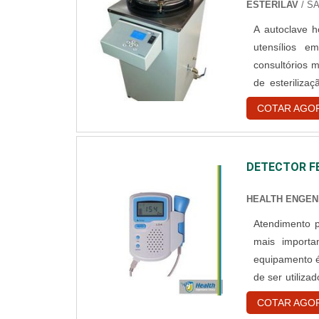
ESTERILAV
/ S
A autoclave ho
utensílios em
consultórios 
de esteriliza
conjunto de r
COTAR AGO
d’água saturad
DETECTOR F
HEALTH ENGEN
Atendimento para
mais importa
equipamento é 
de ser utiliza
da saúde, o d
COTAR AGO
gestantes pode