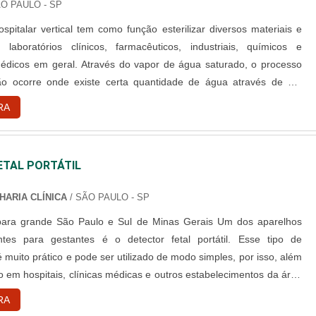
ÃO PAULO - SP
spitalar vertical tem como função esterilizar diversos materiais e
 laboratórios clínicos, farmacêuticos, industriais, químicos e
médicos em geral. Através do vapor de água saturado, o processo
ção ocorre onde existe certa quantidade de água através de um
esistências elétricas, o que proporciona uma geração de vapor
RA
o ideal para a eliminação dos microorganismos presen....
ETAL PORTÁTIL
HARIA CLÍNICA
/ SÃO PAULO - SP
 grande São Paulo e Sul de Minas Gerais Um dos aparelhos
ntes para gestantes é o detector fetal portátil. Esse tipo de
muito prático e pode ser utilizado de modo simples, por isso, além
do em hospitais, clínicas médicas e outros estabelecimentos da área
etector fetal é também utilizado em domicílios e, desse modo, as
RA
rão se inteirar sobre a frequência dos batiment....