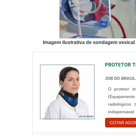
Imagem ilustrativa de sondagem vesical 
PROTETOR T
JOB DO BRASIL
O protetor t
(Equipament
radiológicos
indispensável
protegidos c
COTAR AGO
acabamento G
plumbífera flex