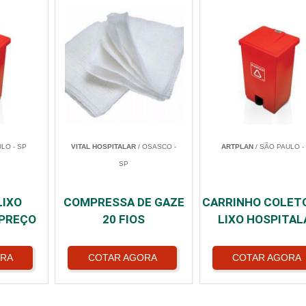
LO - SP
VITAL HOSPITALAR
/ OSASCO -
ARTPLAN
/ SÃO PAULO -
SP
LIXO
COMPRESSA DE GAZE
CARRINHO COLET
 PREÇO
20 FIOS
LIXO HOSPITAL
ORA
COTAR AGORA
COTAR AGORA