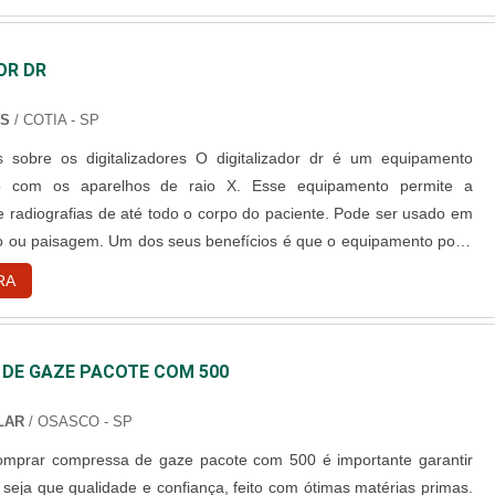
OR DR
NS
/ COTIA - SP
gitalizadores O digitalizador dr é um equipamento
nto com os aparelhos de raio X. Esse equipamento permite a
 radiografias de até todo o corpo do paciente. Pode ser usado em
to ou paisagem. Um dos seus benefícios é que o equipamento pode
em pacientes que estão em macas ou em cadeiras de rodas. Tipos
RA
de digitalizador DR Os digitalizadores do tipo DR podem ser encontrado....
DE GAZE PACOTE COM 500
LAR
/ OSASCO - SP
omprar compressa de gaze pacote com 500 é importante garantir
 seja que qualidade e confiança, feito com ótimas matérias primas.