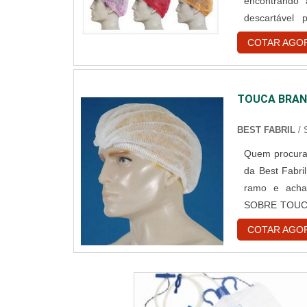
encontrando
descartável
assertivid
COTAR AGO
DESCARTÁVE
reforços em cr
TOUCA BRAN
BEST FABRIL
/
Quem procura 
da Best Fabri
ramo e acha
SOBRE TOUCA
descartável
COTAR AGO
encontrar o si
e gorr...