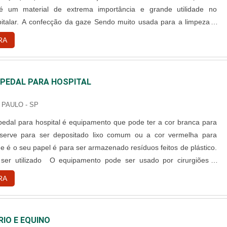
é um material de extrema importância e grande utilidade no
italar. A confecção da gaze Sendo muito usada para a limpeza e
erimentos em geral, além de estar presente na sala de cirurgia para
RA
creções e estancamento de sangue, evitando assim hemor....
 PEDAL PARA HOSPITAL
 PAULO - SP
 pedal para hospital é equipamento que pode ter a cor branca para
e serve para ser depositado lixo comum ou a cor vermelha para
e é o seu papel é para ser armazenado resíduos feitos de plástico.
er utilizado O equipamento pode ser usado por cirurgiões e
depois que eles prestam um atendimento para os pacientes
RA
sa forma, o aparelho serve para que seja colocados os lixos co....
RIO E EQUINO