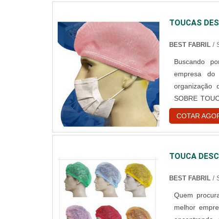
TOUCAS DES
BEST FABRIL
/
Buscando por
empresa do 
organização
SOBRE TOUC
toucas desca
COTAR AGO
encontrar o 
hospitalar des
TOUCA DESC
BEST FABRIL
/
Quem procura
melhor empre