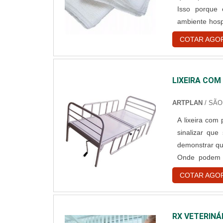
Isso porque 
ambiente hosp
curativos de f
COTAR AGO
limpeza de se
LIXEIRA COM
ARTPLAN
/ SÃO
A lixeira com
sinalizar qu
demonstrar qu
Onde podem s
enfermeiros 
COTAR AGO
adoecidos. Des
RX VETERINÁ