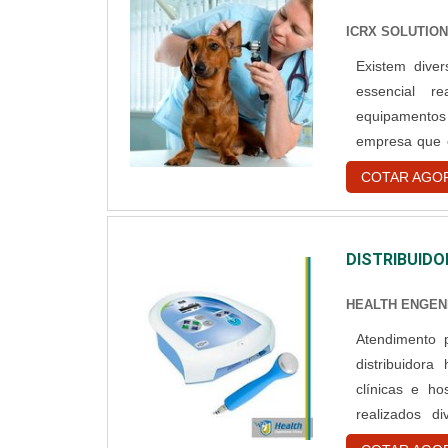
ICRX SOLUTIO
Existem dive
essencial re
equipamentos
empresa que o
da RX Veteri
COTAR AGO
procurar por um RX V
o flux....
DISTRIBUID
HEALTH ENGEN
Atendimento pa
distribuidora
clínicas e h
realizados d
estabelecimen