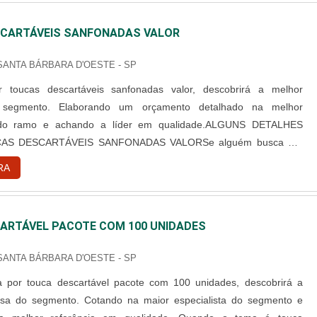
CARTÁVEIS SANFONADAS VALOR
 SANTA BÁRBARA D'OESTE - SP
 toucas descartáveis sanfonadas valor, descobrirá a melhor
segmento. Elaborando um orçamento detalhado na melhor
 do ramo e achando a líder em qualidade.ALGUNS DETALHES
AS DESCARTÁVEIS SANFONADAS VALORSe alguém busca por
rtáveis sanfonadas valor em uma empresa responsável, consegue
RA
site da Best Fabril. Com grande know-how focado em capote
cartável e campo ...
ARTÁVEL PACOTE COM 100 UNIDADES
 SANTA BÁRBARA D'OESTE - SP
 por touca descartável pacote com 100 unidades, descobrirá a
sa do segmento. Cotando na maior especialista do segmento e