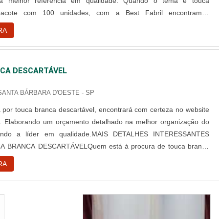
 a melhor referência em qualidade. Quando o tema é touca
 pacote com 100 unidades, com a Best Fabril encontramos
ade com pagamento acessível.DETALHES SOBRE TOUCA
RA
L PACOTE COM 100 UNIDADESA Best Fabril objetiva seus
iar para cada cliente um...
CA DESCARTÁVEL
 SANTA BÁRBARA D'OESTE - SP
por touca branca descartável, encontrará com certeza no website
l. Elaborando um orçamento detalhado na melhor organização do
ndo a líder em qualidade.MAIS DETALHES INTERESSANTES
 BRANCA DESCARTÁVELQuem está à procura de touca branca
 em uma empresa comprometida com seus serviços, consegue
RA
te da Best Fabril. É possível encontrar capote hospitalar descartável