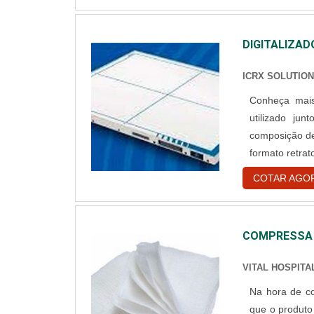
DIGITALIZAD
ICRX SOLUTIO
Conheça mais sobre os di
utilizado ju
composição de
formato retra
ser utilizado 
COTAR AGO
COMPRESSA 
VITAL HOSPITA
Na hora de c
que o produto