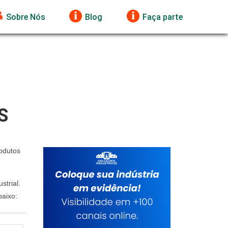
Sobre Nós
Blog
Faça parte
S
odutos
strial.
baixo: