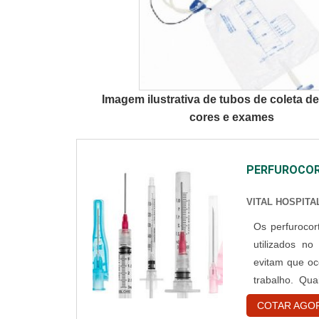
Imagem ilustrativa de tubos de coleta d
cores e exames
PERFUROCOR
VITAL HOSPITA
Os perfurocor
utilizados no
evitam que oc
trabalho. Qua
possuem esses di
COTAR AGO