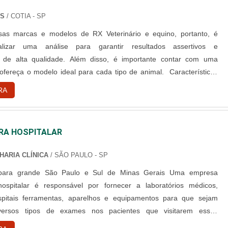
NS
/ COTIA - SP
rsas marcas e modelos de RX Veterinário e equino, portanto, é
alizar uma análise para garantir resultados assertivos e
 de alta qualidade. Além disso, é importante contar com uma
fereça o modelo ideal para cada tipo de animal. Características
nário e equino É necessário considerar alguns pontos antes de
RA
eterinario, informações como: O comprador deve entender
ORA HOSPITALAR
HARIA CLÍNICA
/ SÃO PAULO - SP
ra grande São Paulo e Sul de Minas Gerais Uma empresa
 hospitalar é responsável por fornecer a laboratórios médicos,
ospitais ferramentas, aparelhos e equipamentos para que sejam
iversos tipos de exames nos pacientes que visitarem esses
tos, seja para a realização de check-ups de rotina ou para exames