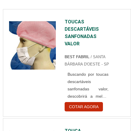
TOUCAS
DESCARTÁVEIS
SANFONADAS
VALOR
BEST FABRIL
/ SANTA
BÁRBARA D'OESTE - SP
Buscando por toucas
descartáveis
sanfonadas valor,
descobrirá a melhor
empresa do
COTAR AGORA
segmento.
Elaborando um
orçamento detalhado
TOUCA