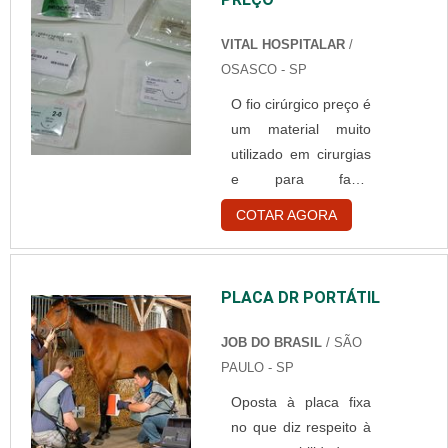
Odontológicas;
acessíveis; Entre
Clínicas de Estéticas;
outros.....
VITAL HOSPITALAR
/
Demais ambientes.
OSASCO - SP
Informações a
O fio cirúrgico preço é
respeito das luvas
um material muito
Existem três tipos de
utilizado em cirurgias
luvas para
e para fazer
procedimentos de
curativos, e são itens
caráter descartável. A
COTAR AGORA
de extrema
primeira é a luva de
necessidade e
vinil, que é fabricada
importância. Ele tem
com polímero
PLACA DR PORTÁTIL
a principal função de
sintético, que garante
realizar o selamento
a esse tipo de luva
JOB DO BRASIL
/ SÃO
ou a costura de vasos
grande resistência e
PAULO - SP
sanguíneos ou
durabilidade ....
Oposta à placa fixa
machucados
no que diz respeito à
profundos para