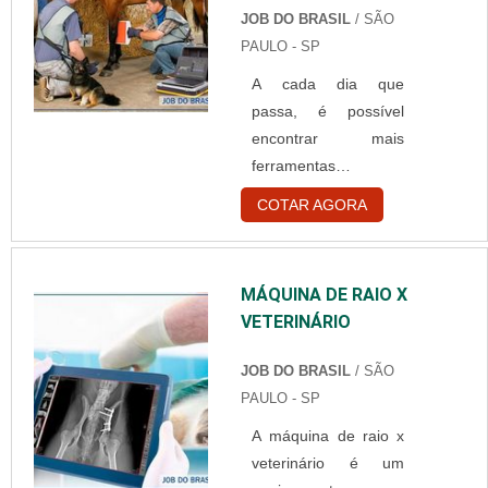
ser removíveis.
ágil. O fat....
JOB DO BRASIL
/ SÃO
Características das
PAULO - SP
seringas para insulina
A cada dia que
Com agulhas
passa, é possível
descartáveis, as
encontrar mais
seringas utilizadas
ferramentas e
para a aplicação de
equipamentos de
insulina possuem fácil
COTAR AGORA
qualidade no
manuseio e
mercado veterinário.
vantagens como:
Estas podem oferecer
Fácil na aplicação;
MÁQUINA DE RAIO X
ainda mais qualidade
Diferentes tamanhos
VETERINÁRIO
aos resultados
de seringa; Diferentes
obtidos. Um exemplo
taman....
JOB DO BRASIL
/ SÃO
disso é o
PAULO - SP
equipamento digital
A máquina de raio x
de raio x preço. Este,
veterinário é um
diferentemente dos