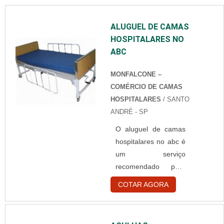
DESCARTÁVELQuem
está à procura de
ALUGUEL DE CAMAS
touca branca
HOSPITALARES NO
descartável em uma
ABC
empresa
comprometida com
MONFALCONE –
seus serviços,
COMÉRCIO DE CAMAS
consegue encontrar o
HOSPITALARES
/ SANTO
site da Best Fabril. É
ANDRÉ - SP
possível encontrar
capote hospitalar
O aluguel de camas
descartável e gorr...
hospitalares no abc é
um serviço
recomendado para
pacientes que
COTAR AGORA
necessitem de
cirurgia ou de uma
doença, ou que