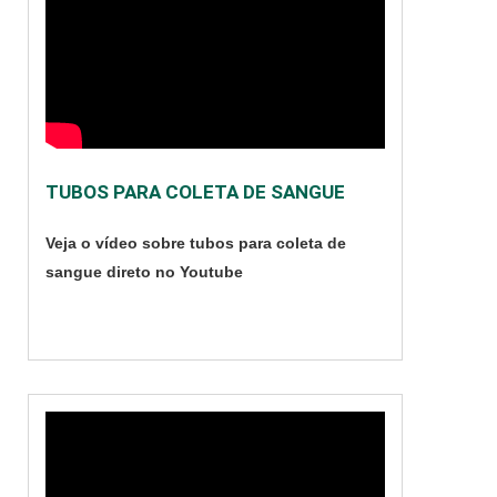
uma qualidade muito
ruim. Por isso,
busque além do
preço. Procure por
qualidade, pois esse
é um equipamento de
extrema importância,
TUBOS PARA COLETA DE SANGUE
inclusive na área de
medicina veterinária.
Veja o vídeo sobre tubos para coleta de
Importância do
sangue direto no Youtube
equipamento Na
medicina veterinária é
de ....