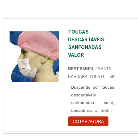
TOUCAS
DESCARTÁVEIS
SANFONADAS
VALOR
BEST FABRIL
/ SANTA
BÁRBARA D'OESTE - SP
Buscando por toucas
descartáveis
sanfonadas valor,
descobrirá a melhor
empresa do
COTAR AGORA
segmento.
Elaborando um