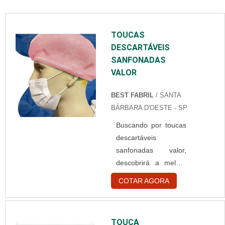
TOUCAS
DESCARTÁVEIS
SANFONADAS
VALOR
BEST FABRIL
/ SANTA
BÁRBARA D'OESTE - SP
Buscando por toucas
descartáveis
sanfonadas valor,
descobrirá a melhor
empresa do
COTAR AGORA
segmento.
Elaborando um
orçamento detalhado
TOUCA