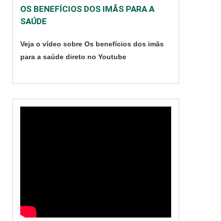
OS BENEFÍCIOS DOS IMÃS PARA A
assegura que o vapor
SAÚDE
de peróxido de
hidrogênio cubra tudo
Veja o vídeo sobre Os benefícios dos imãs
que está sendo
para a saúde direto no Youtube
esterilizado durante o
processo, tornando-o
ma....