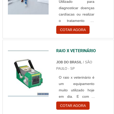
Utilizado para
esterilizável); De
presen....
diagnosticar doenças
elasticidade;
cardíacas ou realizar
Espessura diferentes
o tratamento da
Reticulado; Tamanho
mesma, os cateteres
variáveis. Essas
COTAR AGORA
intravasculares é um
características variam
tipo de é um tubo
de acordo com a
flexível que é
finalidade com o qual
RAIO X VETERINÁRIO
introduzido em um
será destinada. Como
ducto ou vaso
é utilizada A gaze ....
JOB DO BRASIL
/ SÃO
sanguíneo na artéria
PAULO - SP
do braço ou da perna
O raio x veterinário é
do paciente.
um equipamento
Informações do
muito utilizado hoje
produto É através do
em dia. E com o
cateterismo,
grande avanço da
procedimento que
COTAR AGORA
tecnologia, cada vez
utiliza os cateteres