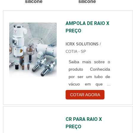
silicone
silicone
BRANCA
DESCARTÁVELQuem
está à procura de
AMPOLA DE RAIO X
touca branca
PREÇO
descartável em uma
empresa
ICRX SOLUTIONS
/
comprometida com
COTIA - SP
seus serviços,
consegue encontrar o
Saiba mais sobre o
site da Best Fabril. É
produto Conhecida
possível encontrar
por ser um tubo de
capote hospitalar
vácuo em que a
descartável e gorr...
energia elétrica é
COTAR AGORA
convertida em raio x,
a ampola para raio x
é fabricada em
CR PARA RAIO X
material de vidro ou
PREÇO
de quartzo. O produto