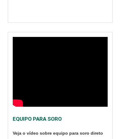
Imagem Digital.
Máximo desempenho
e praticidade
Conforme a sua
própria
nomenclatur....
EQUIPO PARA SORO
Veja o vídeo sobre equipo para soro direto