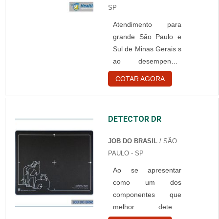
ou profissionais do
pode....
SP
ramo da medicina
Atendimento para
podem utilizar o
grande São Paulo e
aparelho para inserir
Sul de Minas Gerais s
garrafas vazias de
ao desempenhar
medicamentos,
suas funções, é
seringas usadas e
COTAR AGORA
fundamental que
itens de curativos já
assistência técnica de
utilizados. Como, os
aparelhos clínicos
materiai....
DETECTOR DR
seja sinalizada e,
desse modo, pode
JOB DO BRASIL
/ SÃO
realizar as avaliações
PAULO - SP
pertinentes que os
Ao se apresentar
aparelhos necessitam
como um dos
para voltar a operar
componentes que
corretamente,
melhor detecta
fornecendo