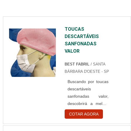
TOUCAS
DESCARTÁVEIS
SANFONADAS
VALOR
BEST FABRIL
/ SANTA
BÁRBARA D'OESTE - SP
Buscando por toucas
descartáveis
sanfonadas valor,
descobrirá a melhor
empresa do
COTAR AGORA
segmento.
Elaborando um