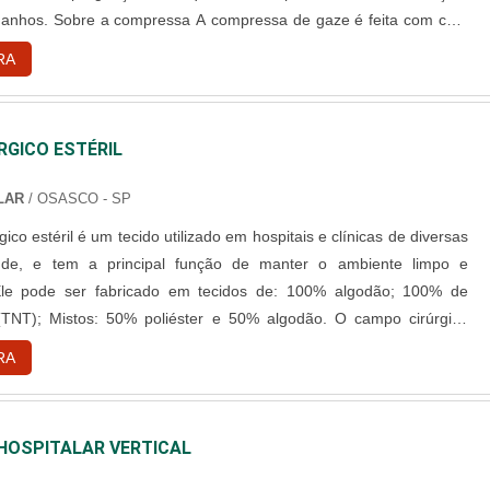
sa de gaze é feita com com
100% algodão, limpo com resíduo de amido e alvejante óptico, o
RA
al totalmente livre de bactérias e outros microorganismos. Ele ....
RGICO ESTÉRIL
LAR
/ OSASCO - SP
ico estéril é um tecido utilizado em hospitais e clínicas de diversas
de, e tem a principal função de manter o ambiente limpo e
pode ser fabricado em tecidos de: 100% algodão; 100% de
T); Mistos: 50% poliéster e 50% algodão. O campo cirúrgico
r encontrado em diferentes tonalidades de azul ou na cor branca.
RA
peito do campo cirúrgico A principal finalidade do c....
HOSPITALAR VERTICAL