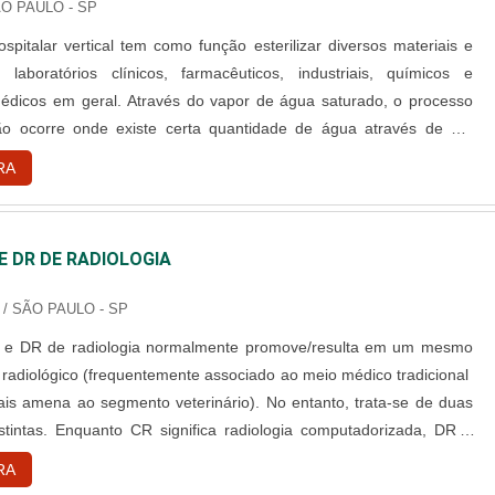
ÃO PAULO - SP
spitalar vertical tem como função esterilizar diversos materiais e
 laboratórios clínicos, farmacêuticos, industriais, químicos e
médicos em geral. Através do vapor de água saturado, o processo
ção ocorre onde existe certa quantidade de água através de um
esistências elétricas, o que proporciona uma geração de vapor
RA
o ideal para a eliminação dos microorganismos presen....
E DR DE RADIOLOGIA
/ SÃO PAULO - SP
 e DR de radiologia normalmente promove/resulta em um mesmo
 radiológico (frequentemente associado ao meio médico tradicional
is amena ao segmento veterinário). No entanto, trata-se de duas
istintas. Enquanto CR significa radiologia computadorizada, DR é
adiologia digital. Um pouco do funcionamento No que diz respeito
RA
e ambas as tecnologias são capazes de exercer quando....