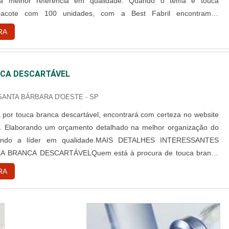
 a melhor referência em qualidade. Quando o tema é touca
 pacote com 100 unidades, com a Best Fabril encontramos
ade com pagamento acessível.DETALHES SOBRE TOUCA
RA
L PACOTE COM 100 UNIDADESA Best Fabril objetiva seus
iar para cada cliente um...
CA DESCARTÁVEL
 SANTA BÁRBARA D'OESTE - SP
por touca branca descartável, encontrará com certeza no website
l. Elaborando um orçamento detalhado na melhor organização do
ndo a líder em qualidade.MAIS DETALHES INTERESSANTES
 BRANCA DESCARTÁVELQuem está à procura de touca branca
 em uma empresa comprometida com seus serviços, consegue
RA
te da Best Fabril. É possível encontrar capote hospitalar descartável