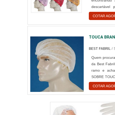
encontrando
descartável
assertivid
COTAR AGO
DESCARTÁVE
reforços em cr
TOUCA BRAN
BEST FABRIL
/
Quem procura 
da Best Fabri
ramo e acha
SOBRE TOUCA
descartável
COTAR AGO
encontrar o si
e gorr...