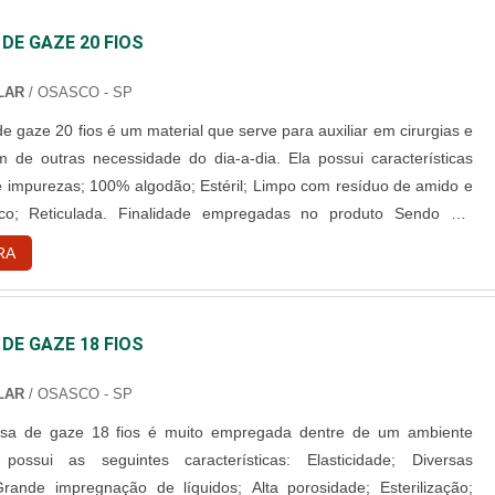
E GAZE 20 FIOS
LAR
/ OSASCO - SP
 gaze 20 fios é um material que serve para auxiliar em cirurgias e
ém de outras necessidade do dia-a-dia. Ela possui características
nalidade empregadas no produto Sendo um
emamente absorvente, seu principal papel dentro de uma cirurgia é
RA
ver secreções e sangue, ajudando na melhor vi....
E GAZE 18 FIOS
LAR
/ OSASCO - SP
a de gaze 18 fios é muito empregada dentre de um ambiente
ui as seguintes características: Elasticidade; Diversas
rande impregnação de líquidos; Alta porosidade; Esterilização;