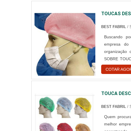
TOUCAS DES
BEST FABRIL
/
Buscando por
empresa do 
organização
SOBRE TOUC
toucas desca
COTAR AGO
encontrar o 
hospitalar des
TOUCA DESC
BEST FABRIL
/
Quem procura
melhor empre