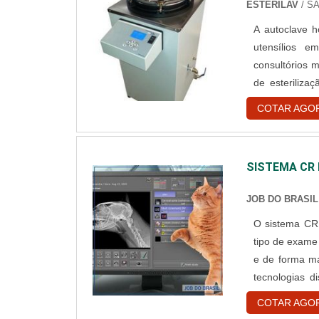
ESTERILAV
/ S
A autoclave ho
utensílios em
consultórios 
de esteriliza
conjunto de r
COTAR AGO
d’água saturad
SISTEMA CR 
JOB DO BRASIL
O sistema CR
tipo de exame
e de forma ma
tecnologias d
sinônimo de r
COTAR AGO
às funções qu