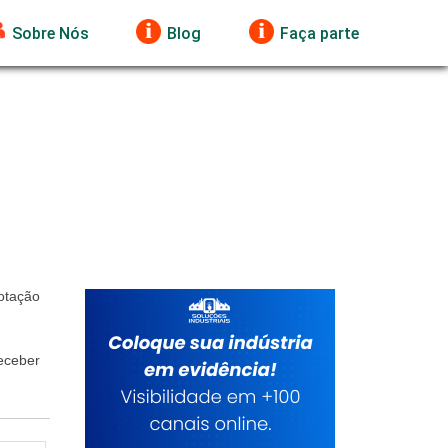
Sobre Nós
Blog
Faça parte
otação
eceber