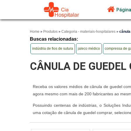
Página 
Home
»
Produtos
»
Categoria - materiais-hospitalares
»
cânula
Buscas relacionadas:
indústria de fios de sutura
jaleco médico
compressa de ga
CÂNULA DE GUEDEL
Receba os valores médios de cânula de guedel compr
agora mesmo com mais de 200 fabricantes ao mesmo
Possuindo centenas de indústrias, o Soluções Indu
uma cotação de cânula de guedel comprar, selecione