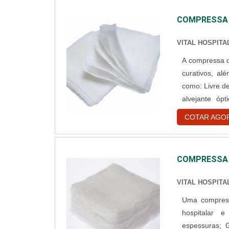
COMPRESSA D
VITAL HOSPITA
A compressa de
curativos, al
como: Livre de impurezas; 100% algodão; Estéril; Limpo com resíduo de amido e
alvejante óptico; Reticulada. Fi
material extr
COTAR AGO
ajudar a absor
COMPRESSA D
VITAL HOSPITA
Uma compress
hospitalar e poss
espessuras; G