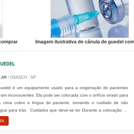
 comprar
Imagem ilustrativa de cânula de guedel co
GUEDEL
LAR
/ OSASCO - SP
guedel é um equipamento usado para a oxigenação de pacientes
am inconscientes. Ela pode ser colocada com o orifício virado para
a cima cobre a língua do paciente, tomando o cuidado de não
ngua para trás. Cuidados que deve-se ter Durante a colocação da
e tomar cuidado de não empurrar a língua do paciente para trás,
RA
 bloquear as vias respiratórias do mesmo.Ao coloca-la d....