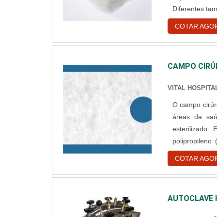
Diferentes tamanhos. Sobre a compressa A compres
um tecido de 
COTAR AGO
torna o materi
CAMPO CIRÚ
VITAL HOSPITA
O campo cirúrg
áreas da saú
esterilizado. Ele 
polipropileno (TN
ainda pode se
COTAR AGO
Detalhes a res
AUTOCLAVE 