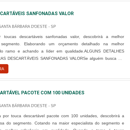
CARTÁVEIS SANFONADAS VALOR
 SANTA BÁRBARA D'OESTE - SP
 toucas descartáveis sanfonadas valor, descobrirá a melhor
segmento. Elaborando um orçamento detalhado na melhor
 do ramo e achando a líder em qualidade.ALGUNS DETALHES
AS DESCARTÁVEIS SANFONADAS VALORSe alguém busca por
rtáveis sanfonadas valor em uma empresa responsável, consegue
RA
site da Best Fabril. Com grande know-how focado em capote
cartável e campo ...
ARTÁVEL PACOTE COM 100 UNIDADES
 SANTA BÁRBARA D'OESTE - SP
 por touca descartável pacote com 100 unidades, descobrirá a
sa do segmento. Cotando na maior especialista do segmento e