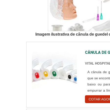
Imagem ilustrativa de cânula de guedel
CÂNULA DE 
VITAL HOSPITA
A cânula de 
que se encontr
baixo ou par
empurrar a lí
cânula deve-s
COTAR AGO
pois isso pode