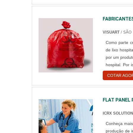
ma....
FABRICANTES
VISUART
/ SÃO 
Como parte cr
de lixo hospi
por um produt
hospital. Por
de mercado e 
COTAR AGO
bom serviço Ao
FLAT PANEL 
ICRX SOLUTIO
Conheça mais sobre o equipame
produção de i