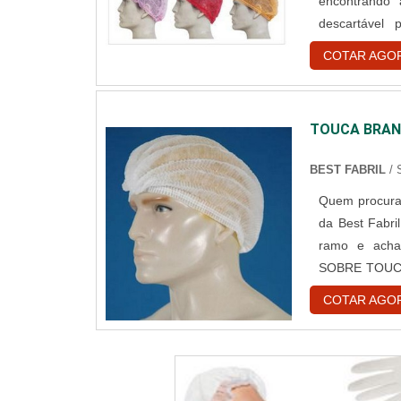
encontrando
descartável
assertivid
COTAR AGO
DESCARTÁVE
reforços em cr
TOUCA BRAN
BEST FABRIL
/
Quem procura 
da Best Fabri
ramo e acha
SOBRE TOUCA
descartável
COTAR AGO
encontrar o si
e gorr...