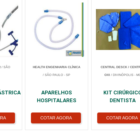
R
/ SÃO
HEALTH ENGENHARIA CLÍNICA
CENTRAL DESCK / CENT
/ SÃO PAULO - SP
OXI
/ DIVINÓPOLIS - M
ÁSTRICA
APARELHOS
KIT CIRÚRGIC
HOSPITALARES
DENTISTA
ORA
COTAR AGORA
COTAR AGORA