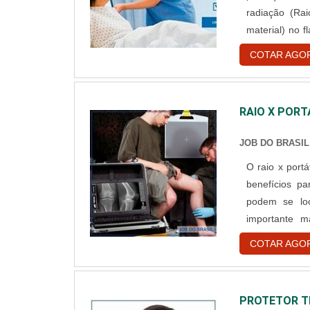
radiação (Ra
material) no f
da radiação e
COTAR AGO
através de um 
RAIO X PORT
JOB DO BRASIL
O raio x port
benefícios pa
podem se lo
importante m
Diferenças ent
COTAR AGO
que muito se a
PROTETOR T