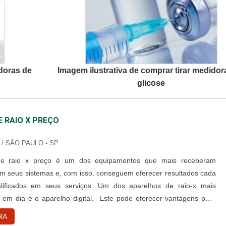
idoras de
Imagem ilustrativa de comprar tirar medidor
glicose
 RAIO X PREÇO
/ SÃO PAULO - SP
de raio x preço é um dos equipamentos que mais receberam
em seus sistemas e, com isso, conseguem oferecer resultados cada
lificados em seus serviços. Um dos aparelhos de raio-x mais
je em dia é o aparelho digital. Este pode oferecer vantagens para
rinário responsável pelo exame, o dono do animal, e o próprio
RA
derá receber um diagnóstico mais qualificado e ser tratado de