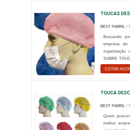
TOUCAS DES
BEST FABRIL
/
Buscando por
empresa do 
organização
SOBRE TOUC
toucas desca
COTAR AGO
encontrar o 
hospitalar des
TOUCA DESC
BEST FABRIL
/
Quem procura
melhor empre