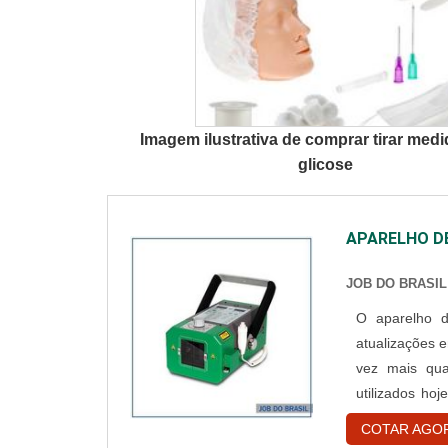
Imagem ilustrativa de comprar tirar med
glicose
APARELHO DE
JOB DO BRASIL
O aparelho 
atualizações 
vez mais qua
utilizados ho
todos. O vete
COTAR AGO
animal que po