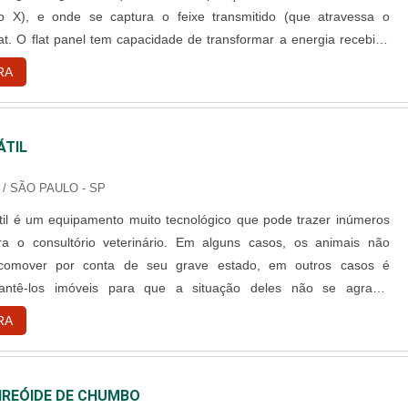
io X), e onde se captura o feixe transmitido (que atravessa o
lat. O flat panel tem capacidade de transformar a energia recebida
m sinais elétricos. Logo em seguida, é convertido em sinal digital
RA
conversor analógico digital, indo diretamen....
ÁTIL
/ SÃO PAULO - SP
átil é um equipamento muito tecnológico que pode trazer inúmeros
ra o consultório veterinário. Em alguns casos, os animais não
comover por conta de seu grave estado, em outros casos é
antê-los imóveis para que a situação deles não se agrave.
re o análogico e o digital O raio x portável possui tecnologia digital
RA
ssemelha com a tecnologia analógica. No entanto, os aparelho....
IREÓIDE DE CHUMBO