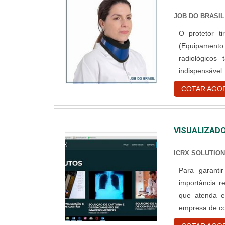
JOB DO BRASIL
O protetor t
(Equipament
radiológicos
indispensável
protegidos c
COTAR AGO
acabamento G
plumbífera flex
VISUALIZAD
ICRX SOLUTIO
Para garant
importância r
que atenda e
empresa de co
Além de veri