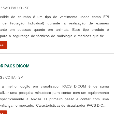
/ SÃO PAULO - SP
ireóide de chumbo é um tipo de vestimenta usada como EPI
o de Proteção Individual) durante a realização de exames
 tanto em pessoas quanto em animais. Esse tipo produto é
 para a segurança de técnicos de radiologia e médicos que ficam
ontra as radiações emitidas pelos aparelhos. Confecção e
RA
eralmente esse tipo de vestimenta é confeccionada em borracha
ível que ....
OR PACS DICOM
NS
/ COTIA - SP
ir a melhor opção em visualizador PACS DICOM é de suma
ealizar uma pesquisa minuciosa para contar com um equipamento
specificamente a Anvisa. O primeiro passo é contar com uma
nfiança no mercado. Características do visualizador PACS DICOM
ficar se o visualizador PACS possui registro com a Anvisa, é