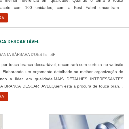
 a melhor referência em qualidade. Quando o tema é touca
 pacote com 100 unidades, com a Best Fabril encontramos
ade com pagamento acessível.DETALHES SOBRE TOUCA
RA
L PACOTE COM 100 UNIDADESA Best Fabril objetiva seus
iar para cada cliente um...
CA DESCARTÁVEL
 SANTA BÁRBARA D'OESTE - SP
por touca branca descartável, encontrará com certeza no website
l. Elaborando um orçamento detalhado na melhor organização do
ndo a líder em qualidade.MAIS DETALHES INTERESSANTES
 BRANCA DESCARTÁVELQuem está à procura de touca branca
 em uma empresa comprometida com seus serviços, consegue
RA
te da Best Fabril. É possível encontrar capote hospitalar descartável