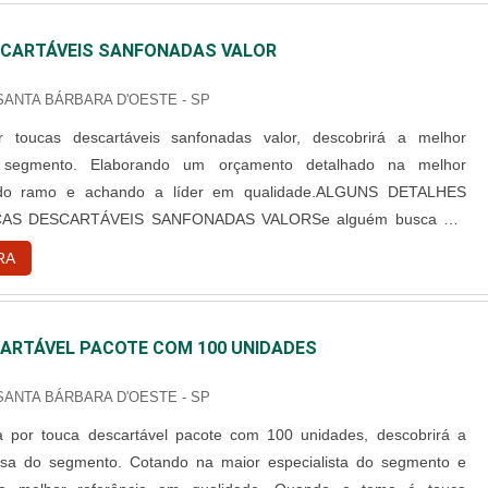
CARTÁVEIS SANFONADAS VALOR
 SANTA BÁRBARA D'OESTE - SP
 toucas descartáveis sanfonadas valor, descobrirá a melhor
segmento. Elaborando um orçamento detalhado na melhor
 do ramo e achando a líder em qualidade.ALGUNS DETALHES
AS DESCARTÁVEIS SANFONADAS VALORSe alguém busca por
rtáveis sanfonadas valor em uma empresa responsável, consegue
RA
site da Best Fabril. Com grande know-how focado em capote
cartável e campo ...
ARTÁVEL PACOTE COM 100 UNIDADES
 SANTA BÁRBARA D'OESTE - SP
 por touca descartável pacote com 100 unidades, descobrirá a
sa do segmento. Cotando na maior especialista do segmento e