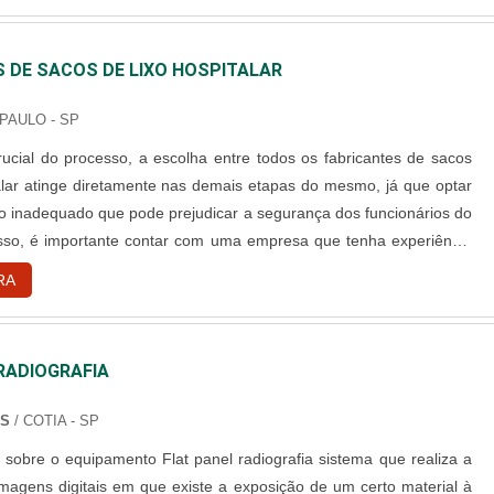
 DE SACOS DE LIXO HOSPITALAR
PAULO - SP
ucial do processo, a escolha entre todos os fabricantes de sacos
talar atinge diretamente nas demais etapas do mesmo, já que optar
o inadequado que pode prejudicar a segurança dos funcionários do
 isso, é importante contar com uma empresa que tenha experiência
que haja de acordo com as regras exigidas. Diferenciais de um
RA
 escolher fabricantes de sacos é fundamental es....
RADIOGRAFIA
NS
/ COTIA - SP
nto Flat panel radiografia sistema que realiza a
magens digitais em que existe a exposição de um certo material à