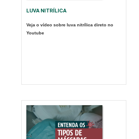
visualizar as partes
LUVA NITRÍLICA
do corpo em tempo
real no monitor grau
Veja o vídeo sobre luva nitrílica direto no
cirúrgico, o que
Youtube
antigamente teria que
abrir o corpo do
paciente para
verificar, e só depois
prosseguir com a
cirurgi....