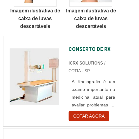
DETALHES
para cada cliente
Imagem ilustrativa de
Imagem ilustrativa de
INTERESSANTES
um...
caixa de luvas
caixa de luvas
SOBRE TOUCA
descartáveis
descartáveis
BRANCA
DESCARTÁVELQuem
está à procura de
CONSERTO DE RX
touca branca
descartável em uma
ICRX SOLUTIONS
/
empresa
COTIA - SP
comprometida com
seus serviços,
A Radiografia é um
consegue encontrar o
exame importante na
site da Best Fabril. É
medicina atual para
possível encontrar
avaliar problemas de
capote hospitalar
saúde, desde dores
COTAR AGORA
descartável e gorr...
no joelho até tumores
de mama. O produto
detecta de maneira