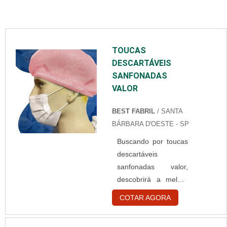
TOUCAS
DESCARTÁVEIS
SANFONADAS
VALOR
BEST FABRIL
/ SANTA
BÁRBARA D'OESTE - SP
Buscando por toucas
descartáveis
sanfonadas valor,
descobrirá a melhor
empresa do
COTAR AGORA
segmento.
Elaborando um