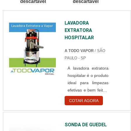
descartável
descartável
BRANCA
DESCARTÁVELQuem
está à procura de
LAVADORA
touca branca
EXTRATORA
descartável em uma
HOSPITALAR
empresa
comprometida com
A TODO VAPOR
/ SÃO
seus serviços,
PAULO - SP
consegue encontrar o
site da Best Fabril. É
A lavadora extratora
possível encontrar
hospitalar é o produto
capote hospitalar
ideal para limpezas
descartável e gorr...
efetivas e bem feitas,
com um ótimo
COTAR AGORA
desempenho a
lavadora extratora
dispõem de um
SONDA DE GUEDEL
sistema 3 em 1 de