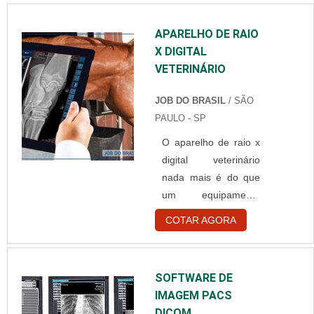
extremidades, e a
outra é conectada a
APARELHO DE RAIO
uma agulha em aço
X DIGITAL
inox, que serve para
VETERINÁRIO
realizar a perfuração
na pele, transmitindo
JOB DO BRASIL
/ SÃO
assim o medicamento
PAULO - SP
direto na corrente
sanguínea do pac...
O aparelho de raio x
digital veterinário
nada mais é do que
um equipamento
voltado para
COTAR AGORA
avaliações médicas
de animais que, além
de ser composto por
SOFTWARE DE
um sistema de
IMAGEM PACS
radiologia digital
DICOM