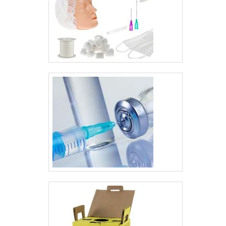
do aluguel CR DR
monitor radiologia O
serviço de aluguel é a
opção ideal para
quem procura por
ótimos investimentos,
pois os equipamentos
podem ter altos
custos....