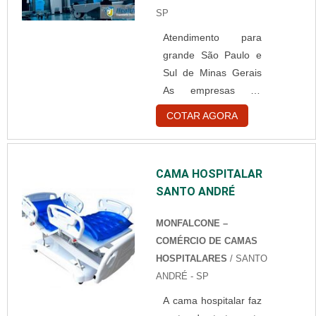
seu respectivo
SP
registro junto a
Atendimento para
Anvisa.
grande São Paulo e
Funcionalidade do
Sul de Minas Gerais
software de imagem
As empresas de
PACS DICOM O
gestão em
Software de Imagem
COTAR AGORA
engenharia clínica
é o elemento de
são responsáveis por
ligação entre as
fornecer a diversos
imagens e todos os
CAMA HOSPITALAR
estabelecimentos da
envolvidos no
SANTO ANDRÉ
área da saúde como
processo de
laboratórios, clínicas
avaliação, laudo, f....
MONFALCONE –
médicas, hospitais,
COMÉRCIO DE CAMAS
entre outros,
HOSPITALARES
/ SANTO
equipamentos e
ANDRÉ - SP
aparelhos para
A cama hospitalar faz
atendimento a