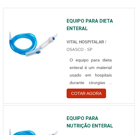
EQUIPO PARA DIETA
ENTERAL
VITAL HOSPITALAR
/
OSASCO - SP
O equipo para dieta
enteral é um material
usado em hospitais
durante cirurgias e
ingestão de
COTAR AGORA
medicamentos de
forma contínua e
controlada em
EQUIPO PARA
pacientes. Detalhes
NUTRIÇÃO ENTERAL
técnicos sobre o