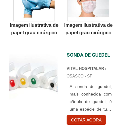
Soluções Industriais e
materiais, além de
conhecendo a líder
evitar prejuízos com
em
substi...
Imagem ilustrativa de
Imagem ilustrativa de
qualidade.ALGUNS
papel grau cirúrgico
papel grau cirúrgico
DETALHES SOBRE
PAPEL TOALHA
BOBINA 6X200Quem
SONDA DE GUEDEL
quer achar papel
toalha bobina 6x200
VITAL HOSPITALAR
/
em uma empresa
OSASCO - SP
altamente qualificada,
vai até o site da
A sonda de guedel,
HigiBest. A empresa
mais conhecida com
atua com sacos de
cânula de guedel, é
lixo infectantes e
uma espécie de tubo
saboneteira par...
utilizado para a
COTAR AGORA
passagem de ar em
pacientes que se