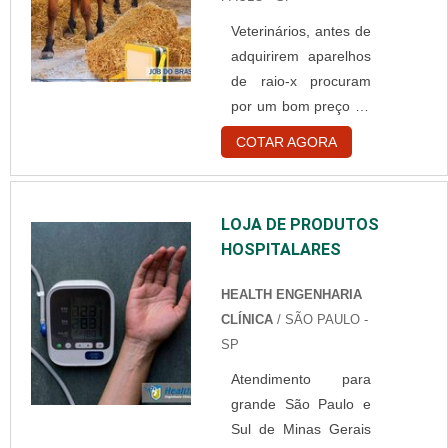
Películas; Em
Veterinários, antes de
químicas; Gastos
adquirirem aparelhos
pessoais; Com o
de raio-x procuram
descarte de materiais
por um bom preço de
tóxicos; Custos de
aparelho de rx, além
manutenção de
COTAR AGORA
de, claro, a qualidade
processadora; Entre
que este oferece. No
outros. Benefícios do
entanto, é
digitalizador de raio x
LOJA DE PRODUTOS
fundamental saber
Equipamento rápido;
HOSPITALARES
algumas vantagens
O ganho de tempo do
dos aparelhos antes
digitalizador....
HEALTH ENGENHARIA
de adquiri-los.
CLÍNICA
/ SÃO PAULO -
Praticidade dom
SP
aparelho de raio x
Atendimento para
Um dos aparelhos de
grande São Paulo e
raio-x mais
Sul de Minas Gerais
procurados hoje em