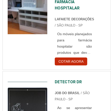
FARMÁCIA
possui para a área da
HOSPITALAR
saúde. Uma empresa
que fornece produtos
LAFAIETE DECORAÇÕES
hospitalares pode
/ SÃO PAULO - SP
fornecer os produtos
Os móveis planejados
certos para diversos
para farmácia
tipos de
hospitalar são
estabelecimentos da
produtos que devem
área da saúde, por
ser fabricados por
exemplo, laboratórios
COTAR AGORA
empresas
médicos, clínicas
especializadas,
hospitalares, entre
oferecendo materiais
outros. Principais
DETECTOR DR
com alta qualidade,
aparelhos da
segurança e ótimos
empresa O ....
JOB DO BRASIL
/ SÃO
preços. Os móveis
PAULO - SP
planejados podem
Ao se apresentar
ser inseridos em