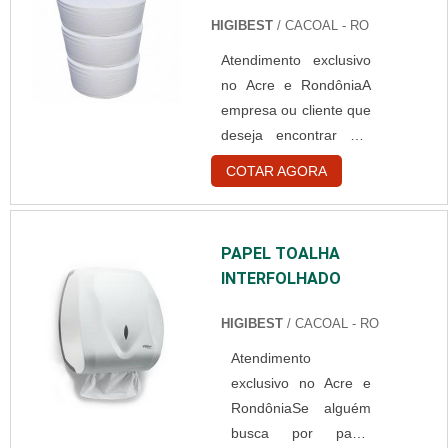
HIGIBEST
/ CACOAL - RO
Atendimento exclusivo
no Acre e RondôniaA
empresa ou cliente que
deseja encontrar por
papel higiênico rolão,
COTAR AGORA
achará a empresa ideal
para seu negócio.
Elaborando um
PAPEL TOALHA
orçamento detalhado
INTERFOLHADO
na maior vitrine da
indústria e descobrindo
HIGIBEST
/ CACOAL - RO
a melhor referência do
Atendimento
mercado. Quando o
exclusivo no Acre e
tema é papel higiênico
RondôniaSe alguém
de rolão, com os
busca por papel
colaboradores da