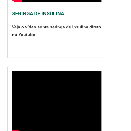
em diversos
ambientes de
SERINGA DE INSULINA
atendimento médico
veterinário, entre
Veja o vídeo sobre seringa de insulina direto
eles: Emergências;
no Youtube
Hospitais; Clínicas.
Existem dois tipos de
equipamentos de
raio-x ....