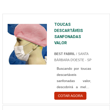
TOUCAS
DESCARTÁVEIS
SANFONADAS
VALOR
BEST FABRIL
/ SANTA
BÁRBARA D'OESTE - SP
Buscando por toucas
descartáveis
sanfonadas valor,
descobrirá a melhor
empresa do
COTAR AGORA
segmento.
Elaborando um