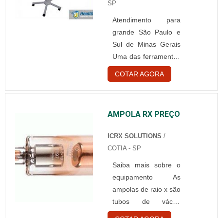
SP
do tipo não
Atendimento para
absorvível,ou seja,
grande São Paulo e
que o organismo
Sul de Minas Gerais
humano não absorve,
Uma das ferramentas
é um fio sintético feito
mais importantes em
a partir da extrusão
COTAR AGORA
estabelecimentos da
de: Poliéster;
área da saúde é o
Poliamida;
foco clínico com
Polipropileno. Esse
AMPOLA RX PREÇO
lâmpada halógena.
process....
Esse tipo de
ICRX SOLUTIONS
/
equipamento é
COTIA - SP
utilizado
Saiba mais sobre o
principalmente em
equipamento As
cirurgias. Indicado
ampolas de raio x são
para pequenas
tubos de vácuo
cirurgias, o
responsáveis por
equipamento pode