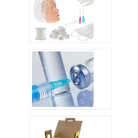
onde existe certa
quantidade de água
através de um
conjunto de
resistências elétricas,
o que proporciona
uma geração de
vapor d’água
saturado ideal para a
eliminação dos
microorganismos
presen....