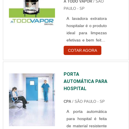
A TODO VAPOR
/ SÃO
os profissionais
PAULO - SP
podem utilizar os
A lavadora extratora
aparelhos com maior
hospitalar é o produto
facilidade. O circuito é
ideal para limpezas
simples de usar e
efetivas e bem feitas,
muito prático, além
com um ótimo
de poder se adaptar
COTAR AGORA
desempenho a
a diversas situações.
lavadora extratora
Desse modo, o
dispõem de um
equipamento é muito
PORTA
sistema 3 em 1 de
utilizado em:
AUTOMÁTICA PARA
lavagem,
Umidificadores;
HOSPITAL
higienização e
Respiradores; A....
aspiração da sujeira.
CPA
/ SÃO PAULO - SP
Segurança e
A porta automática
qualidade A máquina
para hospital é feita
tem uma capacidade
de material resistente
em seu reservatório