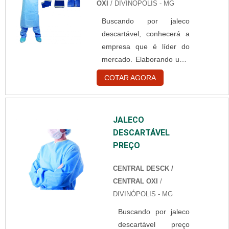
OXI
/ DIVINÓPOLIS - MG
como EPIs, que serve
Buscando por jaleco
para a proteção dos
descartável, conhecerá a
profissionais. Ele
empresa que é líder do
deve ser utilizado por
mercado. Elaborando uma
pessoas que
cotação no marketplace
trabalhem em:
COTAR AGORA
Soluções Industriais e
Laboratório químico;
achando a maior
Hospitais; Clínicas
referência no mercado em
Entre outros
JALECO
seu próprio
Informações do uso
DESCARTÁVEL
segmento.Quando a
do jaleco Sendos
PREÇO
temática é jaleco
equipamentos de
descartável, conosco da
proteção assim como
CENTRAL DESCK /
Central OXI obterá
as luvas e outros
CENTRAL OXI
/
excelente custo-benefício
pro...
DIVINÓPOLIS - MG
com alto nível de
Buscando por jaleco
qualidade, conforme as
descartável preço
normas técnicas definidas