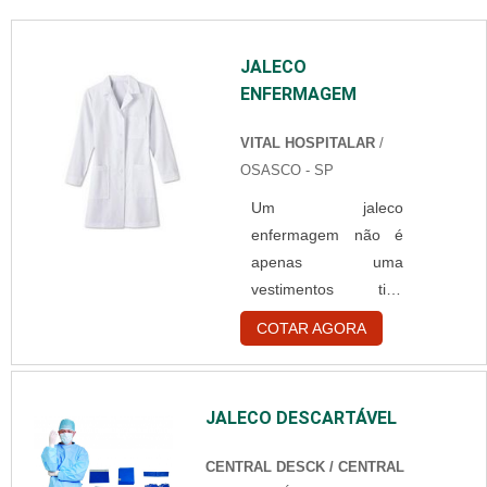
JALECO
ENFERMAGEM
VITAL HOSPITALAR
/
OSASCO - SP
Um jaleco
enfermagem não é
apenas uma
vestimentos tipo
uniforme, seu uso é
COTAR AGORA
extremamente
importante, uma vez
que é equipamento
JALECO DESCARTÁVEL
de proteção individual
da área da saúde,
CENTRAL DESCK / CENTRAL
também conhecido