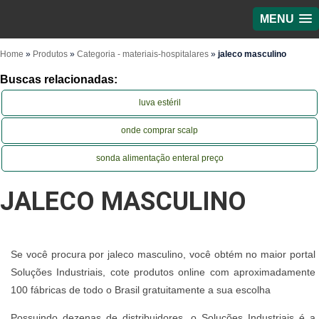
MENU
Home
»
Produtos
»
Categoria - materiais-hospitalares
»
jaleco masculino
Buscas relacionadas:
luva estéril
onde comprar scalp
sonda alimentação enteral preço
JALECO MASCULINO
Se você procura por jaleco masculino, você obtém no maior portal
Soluções Industriais, cote produtos online com aproximadamente
100 fábricas de todo o Brasil gratuitamente a sua escolha
Possuindo dezenas de distribuidores, o Soluções Industriais é a