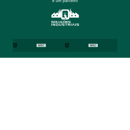
é um parceiro
W3C
W3C