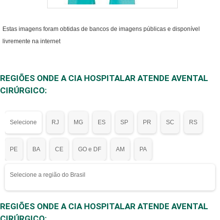
benefício.Garantimos
a satisfação dos
Estas imagens foram obtidas de bancos de imagens públicas e disponível
clientes através de
livremente na internet
um atendimento
singular, por meio de
profissionais
REGIÕES ONDE A CIA HOSPITALAR ATENDE AVENTAL
treinados e altamente
CIRÚRGICO:
qualificados. A Best
Fabril é uma empresa
que tem feito a
Selecione
RJ
MG
ES
SP
PR
SC
RS
diferença no mercado
pela seriedade e
PE
BA
CE
GO e DF
AM
PA
qualidade que fecha
todo o ciclo de
Selecione a região do Brasil
entrega com
excelência para cada
cliente.
REGIÕES ONDE A CIA HOSPITALAR ATENDE AVENTAL
CIRÚRGICO: