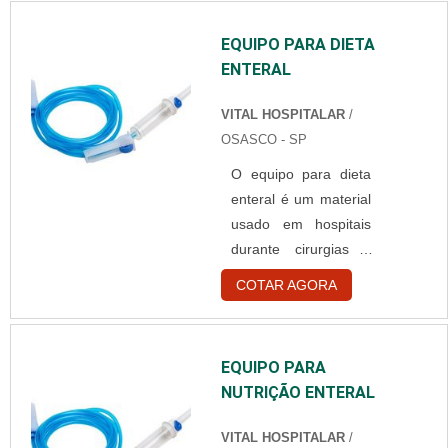
EQUIPO PARA DIETA
ENTERAL
VITAL HOSPITALAR
/
OSASCO - SP
O equipo para dieta
enteral é um material
usado em hospitais
durante cirurgias e
ingestão de
COTAR AGORA
medicamentos de
forma contínua e
controlada em
EQUIPO PARA
pacientes. Detalhes
NUTRIÇÃO ENTERAL
técnicos sobre o
equipo De coloração
VITAL HOSPITALAR
/