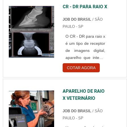
outra é conectada a
CR - DR PARA RAIO X
uma agulha em aço
inox, que serve para
JOB DO BRASIL
/ SÃO
realizar a perfuração
PAULO - SP
na pele, transmitindo
assim o medicamento
O CR - DR para raio x
direto na corrente
é um tipo de receptor
sanguínea do pac...
de imagens digital,
aparelho que integra
os aparelhos de raio-
COTAR AGORA
x, equipamento muito
comum, aplicado nos
mais diversos
APARELHO DE RAIO
ambientes médicos -
X VETERINÁRIO
veterinários, tais
como: Emergência
JOB DO BRASIL
/ SÃO
veterinárias Hospitais;
PAULO - SP
Clínicas veterinárias.